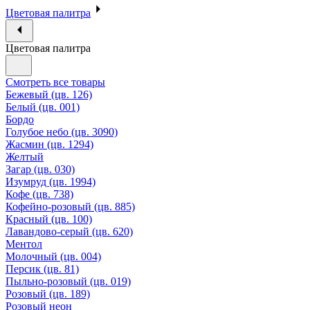
Цветовая палитра
Цветовая палитра
Смотреть все товары
Бежевый (цв. 126)
Белый (цв. 001)
Бордо
Голубое небо (цв. 3090)
Жасмин (цв. 1294)
Желтый
Загар (цв. 030)
Изумруд (цв. 1994)
Кофе (цв. 738)
Кофейно-розовый (цв. 885)
Красный (цв. 100)
Лавандово-серый (цв. 620)
Ментол
Молочный (цв. 004)
Персик (цв. 81)
Пыльно-розовый (цв. 019)
Розовый (цв. 189)
Розовый неон