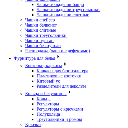
Чашки-вкладыши бандо
Чашки-вкладыши треугольники
Чашки-вкладыши слитные
Чашки спейсер
Чашки балконет
Чашки слитные
Чашки треугольники
Чашки пуш-ап
Чашки без пуш-ап
Распродажа (чашки с дефектами)
Фурнитура для белья
Косточки, каркасы
Каркасы для бюстгальтера
Пластиковые косточки
Китовый ус
Разделители для декольте
Кольца и Регуляторы
Кольца
Регуляторы
Регуляторы с крючками
Полукольца
Треугольники и ромбы
Крючки