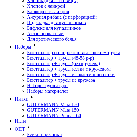
Хлопок (для ластовицы)
Хлопок с лайкрой
Кашкорсе с лайкрой
Ажурная рибана (с перфорацией)
Подкладка для купальников
Бифлекс для купальников
Атлас прокатный
Для эротического белья
Наборы
Бюстгальтер на поролоновой чашке + трусы
Бюстгальтер + трусы (48-58 р-р)
Бюстгальтер + трусы (без кружева)
Бюстгальтер + трусы (сетка с кружевом)
Бюстгальтер + трусы из эластичной сетки
Бюстгальтер + трусы из кружева
Наборы фурнитуры
Наборы материалов
Нитки
GUTERMANN Mara 120
GUTERMANN Mara 150
GUTERMANN Piuma 160
Иглы
ОПТ
Бейки и резинки