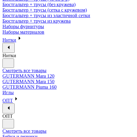
Бюстгальтер + трусы (без кружева)
Бюстгальтер + трусы (сетка с кружевом)
Бюстгальтер + трусы из эластичной сетки
Бюстгальтер + трусы из кружева
Наборы фурнитуры
Наборы материалов
Нитки
Нитки
Смотреть все товары
GUTERMANN Mara 120
GUTERMANN Mara 150
GUTERMANN Piuma 160
Иглы
ОПТ
ОПТ
Смотреть все товары
Бейки и резинки