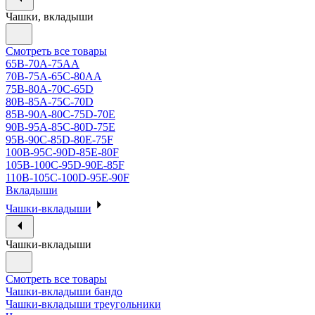
Чашки, вкладыши
Смотреть все товары
65B-70A-75АА
70В-75А-65С-80АА
75В-80А-70С-65D
80В-85А-75С-70D
85В-90А-80С-75D-70E
90B-95A-85C-80D-75E
95B-90C-85D-80E-75F
100B-95C-90D-85E-80F
105B-100C-95D-90E-85F
110B-105C-100D-95E-90F
Вкладыши
Чашки-вкладыши
Чашки-вкладыши
Смотреть все товары
Чашки-вкладыши бандо
Чашки-вкладыши треугольники