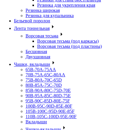
Резинка для укрепления края
Резинка широкая
Резинка для купальника
Бельевой поролон
Лента тоннельная
Ворсовая тесьма
Ворсовая тесьма (под каркасы)
Ворсовая тесьма (под пластины)
Бесшовная
Двухшовная
Чашки, вкладыши
65B-70A-75АА
70В-75А-65С-80АА
75В-80А-70С-65D
80В-85А-75С-70D
85В-90А-80С-75D-70E
90B-95A-85C-80D-75E
95B-90C-85D-80E-75F
100B-95C-90D-85E-80F
105B-100C-95D-90E-85F
110B-105C-100D-95E-90F
Вкладыши
Чашки-вкладыши