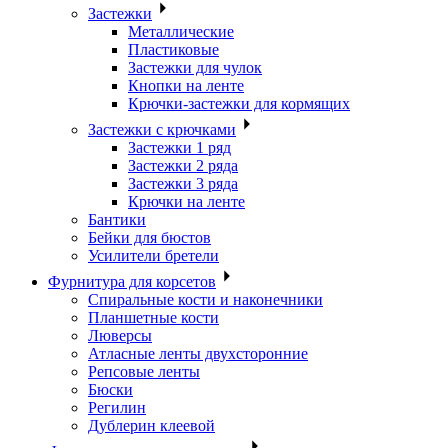
Застежки
Металлические
Пластиковые
Застежки для чулок
Кнопки на ленте
Крючки-застежки для кормящих
Застежки с крючками
Застежки 1 ряд
Застежки 2 ряда
Застежки 3 ряда
Крючки на ленте
Бантики
Бейки для бюстов
Усилители бретели
Фурнитура для корсетов
Спиральные кости и наконечники
Планшетные кости
Люверсы
Атласные ленты двухсторонние
Репсовые ленты
Бюски
Регилин
Дублерин клеевой