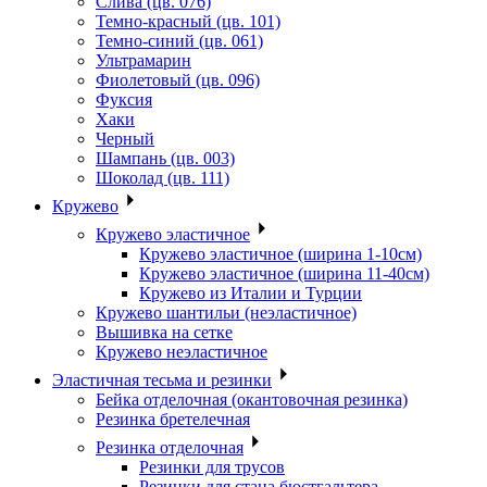
Слива (цв. 076)
Темно-красный (цв. 101)
Темно-синий (цв. 061)
Ультрамарин
Фиолетовый (цв. 096)
Фуксия
Хаки
Черный
Шампань (цв. 003)
Шоколад (цв. 111)
Кружево
Кружево эластичное
Кружево эластичное (ширина 1-10см)
Кружево эластичное (ширина 11-40см)
Кружево из Италии и Турции
Кружево шантильи (неэластичное)
Вышивка на сетке
Кружево неэластичное
Эластичная тесьма и резинки
Бейка отделочная (окантовочная резинка)
Резинка бретелечная
Резинка отделочная
Резинки для трусов
Резинки для стана бюстгальтера