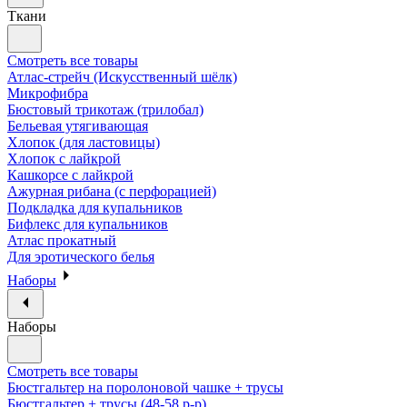
Ткани
Смотреть все товары
Атлас-стрейч (Искусственный шёлк)
Микрофибра
Бюстовый трикотаж (трилобал)
Бельевая утягивающая
Хлопок (для ластовицы)
Хлопок с лайкрой
Кашкорсе с лайкрой
Ажурная рибана (с перфорацией)
Подкладка для купальников
Бифлекс для купальников
Атлас прокатный
Для эротического белья
Наборы
Наборы
Смотреть все товары
Бюстгальтер на поролоновой чашке + трусы
Бюстгальтер + трусы (48-58 р-р)