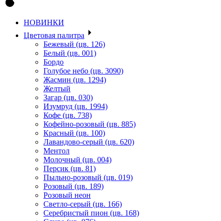
НОВИНКИ
Цветовая палитра
Бежевый (цв. 126)
Белый (цв. 001)
Бордо
Голубое небо (цв. 3090)
Жасмин (цв. 1294)
Желтый
Загар (цв. 030)
Изумруд (цв. 1994)
Кофе (цв. 738)
Кофейно-розовый (цв. 885)
Красный (цв. 100)
Лавандово-серый (цв. 620)
Ментол
Молочный (цв. 004)
Персик (цв. 81)
Пыльно-розовый (цв. 019)
Розовый (цв. 189)
Розовый неон
Светло-серый (цв. 166)
Серебристый пион (цв. 168)