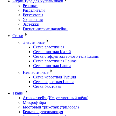
Фурнитура для купальников
Резинки
Разделители
Регуляторы
Украшения
Застежки
Гигиенические наклейки
Сетки
Эластичные
Сетка эластичная
Сетка плотная Китай
Сетка с эффектом голого тела Lauma
Сетка эластичная Lauma
Сетка плотная Lauma
Неэластичные
Сетка корсетная Турция
Сетка корсетная Lauma
Сетка бюстовая
Ткани
Атлас-стрейч (Искусственный шёлк)
Микрофибра
Бюстовый трикотаж (трилобал)
Бельевая утягивающая