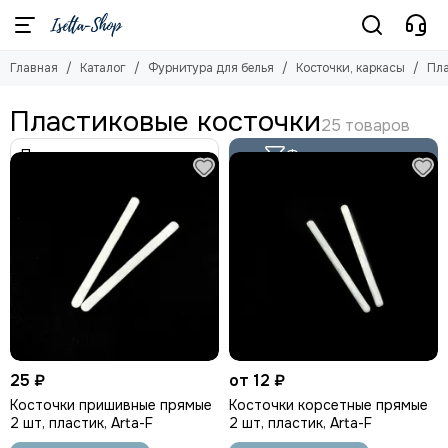
Фурнитура для белья
Косточки, каркасы
Главная
Каталог
Фурнитура для белья
Косточки, каркасы
Пла
Смотреть все товары
Смотреть все товары
Косточки, каркасы
Каркасы для бюстгальтера
Пластиковые косточки
Пластиковые косточки
Кольца и Регуляторы
Китовый ус
Крючки
Фильтр товаров
Разделители для декольте
Застежки
Застежки с крючками
Бантики
Бейки для бюстов
Усилители бретели
25 ₽
от 12 ₽
Косточки пришивные прямые
Косточки корсетные прямые
2 шт, пластик, Arta-F
2 шт, пластик, Arta-F