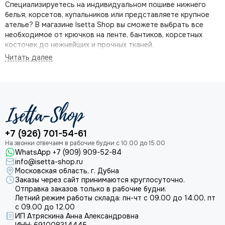
Специализируетесь на индивидуальном пошиве нижнего
белья, корсетов, купальников или представляете крупное
ателье? В магазине
Isetta Shop вы сможете выбрать все
необходимое от крючков на ленте, бантиков,
корсетных
косточек
до нежнейших и прочных тканей.
В этом разделе мы собрали
корсетные косточки
из
плотного и гибкого
пластика
различной длины, ширины. Цена
на сайте указана за комплект из 2 шт.
+7 (926) 701-54-61
Качество продукции мы проверяем лично при поступлении
на склад и перед отправкой заказов нашим клиентам.
WhatsApp +7 (909) 909-52-84
Выгодно купить корсетные косточки можно, принимая
info@isetta-shop.ru
участие в программе накопительных скидок.
Московская область, г. Дубна
Заказы через сайт принимаются круглосуточно.
Отправка заказов только в рабочие будни.
Летний режим работы склада: пн-чт с 09.00 до 14.00, пт
Где и как купить корсетные косточки от
с 09.00 до 12.00
ИП Атряскина Анна Александровна
проверенного поставщика