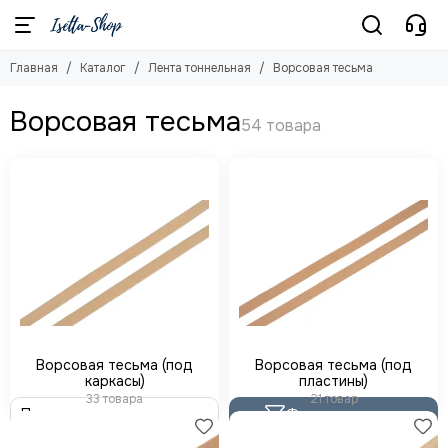
Лента тоннельная
Ворсовая тесьма
Главная
Каталог
Лента тоннельная
Ворсовая тесьма
Смотреть все товары
Смотреть все товары
Ворсовая тесьма
Ворсовая тесьма (под каркасы)
Ворсовая тесьма
Ворсовая тесьма (под пластины)
Бесшовная
Двухшовная
Ворсовая тесьма (под
Ворсовая тесьма (под
каркасы)
пластины)
33 товара
21 товар
Фильтр товаров