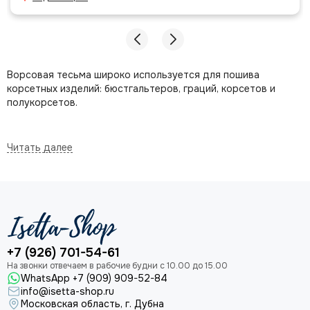
Ворсовая тесьма широко используется для пошива
корсетных изделий: бюстгальтеров, граций, корсетов и
полукорсетов.
Ворсовая тесьма обладает пластичностью, что позволяет
ей идеально приспосабливаться к движениям тела,
обеспечивая комфортную посадку нижнего белья. Кроме
того, она имеет подкладку, которая придает ей
дополнительную прочность.
+7 (926) 701-54-61
Где и как купить ворсовую тесьму для
WhatsApp +7 (909) 909-52-84
нижнего белья от проверенного
info@isetta-shop.ru
поставщика
Московская область, г. Дубна