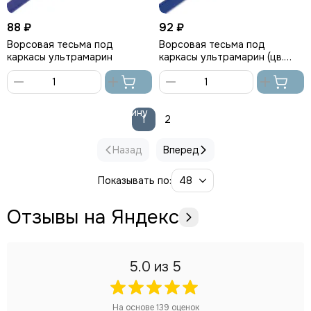
88 ₽
92 ₽
Ворсовая тесьма под
Ворсовая тесьма под
каркасы ультрамарин
каркасы ультрамарин (цв.
1547), Arta-F
В
В
корзину
корзину
1
2
Назад
Вперед
Показывать по:
Отзывы на Яндекс
5.0
из 5
На основе
139
оценок