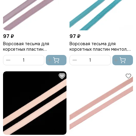
97 ₽
97 ₽
Ворсовая тесьма для
Ворсовая тесьма для
корсетных пластин
корсетных пластин ментол,
лавандово-серая (цв. 620),
Arta-F
Arta-F
В
В
корзину
корзину