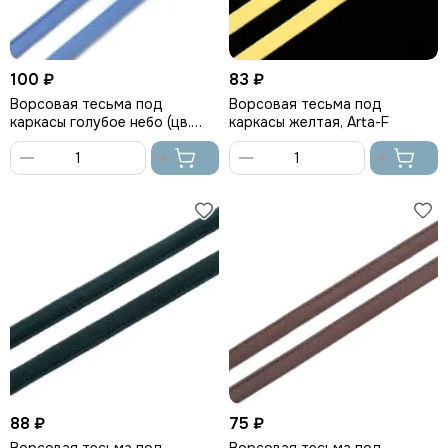
100 ₽
83 ₽
Ворсовая тесьма под
Ворсовая тесьма под
каркасы голубое небо (цв.
каркасы желтая, Arta-F
3090), Arta-F
В
В
корзину
корзину
88 ₽
75 ₽