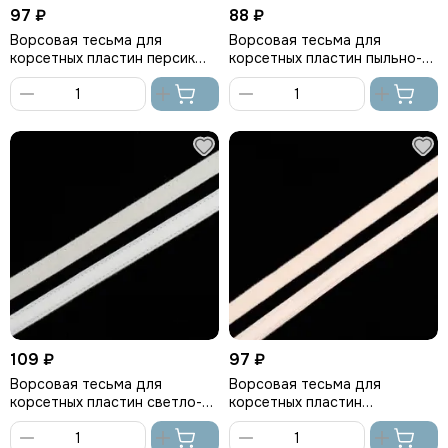
97 ₽
88 ₽
Ворсовая тесьма для
Ворсовая тесьма для
корсетных пластин персик
корсетных пластин пыльно-
(цв. 81), Arta-F
розовая
В
В
корзину
корзину
109 ₽
97 ₽
Ворсовая тесьма для
Ворсовая тесьма для
корсетных пластин светло-
корсетных пластин
серая (цв. 166), Arta-F
серебристый пион (цв. 168),
Arta-F