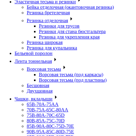
Эластичная тесьма и резинки
Бейка отделочная (окантовочная резинка)
Резинка бретелечная
Резинка отделочная
Резинки для трусов
Резинки для стана бюстгальтера
Резинка для укрепления края
Резинка широкая
Резинка для купальника
Бельевой поролон
Лента тоннельная
Ворсовая тесьма
Ворсовая тесьма (под каркасы)
Ворсовая тесьма (под пластины)
Бесшовная
Двухшовная
Чашки, вкладыши
65B-70A-75АА
70В-75А-65С-80АА
75В-80А-70С-65D
80В-85А-75С-70D
85В-90А-80С-75D-70E
90B-95A-85C-80D-75E