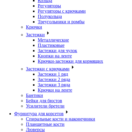
Кольца
Регуляторы
Регуляторы с крючками
Полукольца
Треугольники и ромбы
Крючки
Застежки
Металлические
Пластиковые
Застежки для чулок
Кнопки на ленте
Крючки-застежки для кормящих
Застежки с крючками
Застежки 1 ряд
Застежки 2 ряда
Застежки 3 ряда
Крючки на ленте
Бантики
Бейки для бюстов
Усилители бретели
Фурнитура для корсетов
Спиральные кости и наконечники
Планшетные кости
Люверсы