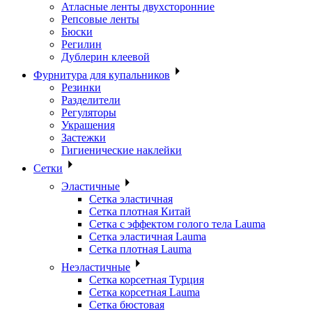
Атласные ленты двухсторонние
Репсовые ленты
Бюски
Регилин
Дублерин клеевой
Фурнитура для купальников
Резинки
Разделители
Регуляторы
Украшения
Застежки
Гигиенические наклейки
Сетки
Эластичные
Сетка эластичная
Сетка плотная Китай
Сетка с эффектом голого тела Lauma
Сетка эластичная Lauma
Сетка плотная Lauma
Неэластичные
Сетка корсетная Турция
Сетка корсетная Lauma
Сетка бюстовая