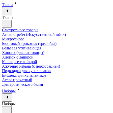
Ткани
Ткани
Смотреть все товары
Атлас-стрейч (Искусственный шёлк)
Микрофибра
Бюстовый трикотаж (трилобал)
Бельевая утягивающая
Хлопок (для ластовицы)
Хлопок с лайкрой
Кашкорсе с лайкрой
Ажурная рибана (с перфорацией)
Подкладка для купальников
Бифлекс для купальников
Атлас прокатный
Для эротического белья
Наборы
Наборы