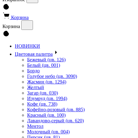
Корзина
Корзина
НОВИНКИ
Цветовая палитра
Бежевый (цв. 126)
Белый (цв. 001)
Бордо
Голубое небо (цв. 3090)
Жасмин (цв. 1294)
Желтый
Загар (цв. 030)
Изумруд (цв. 1994)
Кофе (цв. 738)
Кофейно-розовый (цв. 885)
Красный (цв. 100)
Лавандово-серый (цв. 620)
Ментол
Молочный (цв. 004)
Персик (цв. 81)