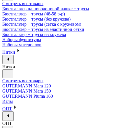
Смотреть все товары
Бюстгальтер на поролоновой чашке + трусы
Бюстгальтер + трусы (48-58 р-р)
Бюстгальтер + трусы (без кружева)
Бюстгальтер + трусы (сетка с кружевом)
Бюстгальтер + трусы из эластичной сетки
Бюстгальтер + трусы из кружева
Наборы фурнитуры
Наборы материалов
Нитки
Нитки
Смотреть все товары
GUTERMANN Mara 120
GUTERMANN Mara 150
GUTERMANN Piuma 160
Иглы
ОПТ
ОПТ