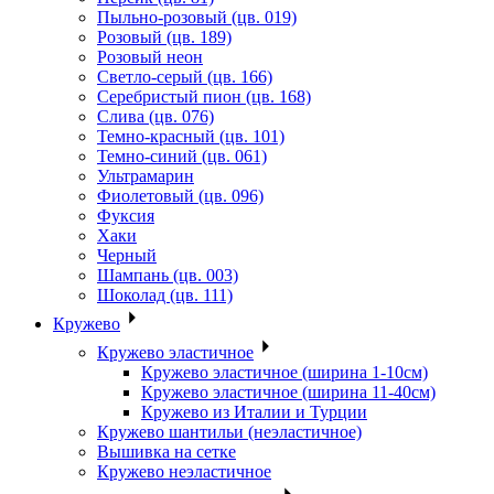
Пыльно-розовый (цв. 019)
Розовый (цв. 189)
Розовый неон
Светло-серый (цв. 166)
Серебристый пион (цв. 168)
Слива (цв. 076)
Темно-красный (цв. 101)
Темно-синий (цв. 061)
Ультрамарин
Фиолетовый (цв. 096)
Фуксия
Хаки
Черный
Шампань (цв. 003)
Шоколад (цв. 111)
Кружево
Кружево эластичное
Кружево эластичное (ширина 1-10см)
Кружево эластичное (ширина 11-40см)
Кружево из Италии и Турции
Кружево шантильи (неэластичное)
Вышивка на сетке
Кружево неэластичное