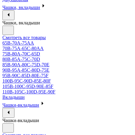
Чашки, вкладыши
Чашки, вкладыши
Смотреть все товары
65B-70A-75АА
70В-75А-65С-80АА
75В-80А-70С-65D
80В-85А-75С-70D
85В-90А-80С-75D-70E
90B-95A-85C-80D-75E
95B-90C-85D-80E-75F
100B-95C-90D-85E-80F
105B-100C-95D-90E-85F
110B-105C-100D-95E-90F
Вкладыши
Чашки-вкладыши
Чашки-вкладыши