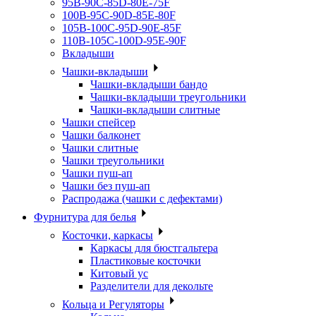
95B-90C-85D-80E-75F
100B-95C-90D-85E-80F
105B-100C-95D-90E-85F
110B-105C-100D-95E-90F
Вкладыши
Чашки-вкладыши
Чашки-вкладыши бандо
Чашки-вкладыши треугольники
Чашки-вкладыши слитные
Чашки спейсер
Чашки балконет
Чашки слитные
Чашки треугольники
Чашки пуш-ап
Чашки без пуш-ап
Распродажа (чашки с дефектами)
Фурнитура для белья
Косточки, каркасы
Каркасы для бюстгальтера
Пластиковые косточки
Китовый ус
Разделители для декольте
Кольца и Регуляторы