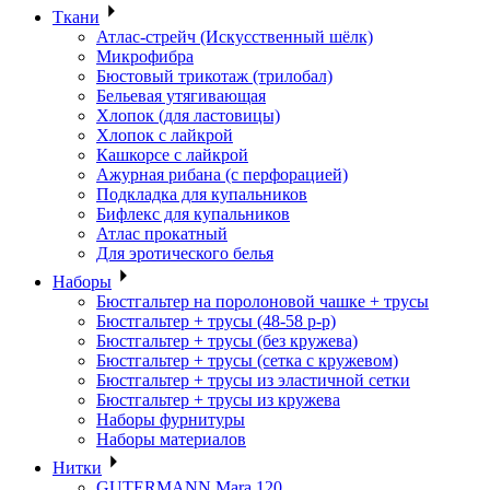
Ткани
Атлас-стрейч (Искусственный шёлк)
Микрофибра
Бюстовый трикотаж (трилобал)
Бельевая утягивающая
Хлопок (для ластовицы)
Хлопок с лайкрой
Кашкорсе с лайкрой
Ажурная рибана (с перфорацией)
Подкладка для купальников
Бифлекс для купальников
Атлас прокатный
Для эротического белья
Наборы
Бюстгальтер на поролоновой чашке + трусы
Бюстгальтер + трусы (48-58 р-р)
Бюстгальтер + трусы (без кружева)
Бюстгальтер + трусы (сетка с кружевом)
Бюстгальтер + трусы из эластичной сетки
Бюстгальтер + трусы из кружева
Наборы фурнитуры
Наборы материалов
Нитки
GUTERMANN Mara 120