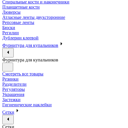
Спиральные кости и наконечники
Планшетные кости
Люверсы
Атласные ленты двухсторонние
Репсовые ленты
Бюски
Регилин
Дублерин клеевой
Фурнитура для купальников
Фурнитура для купальников
Смотреть все товары
Резинки
Разделители
Регуляторы
Украшения
Застежки
Гигиенические наклейки
Сетки
Сетки