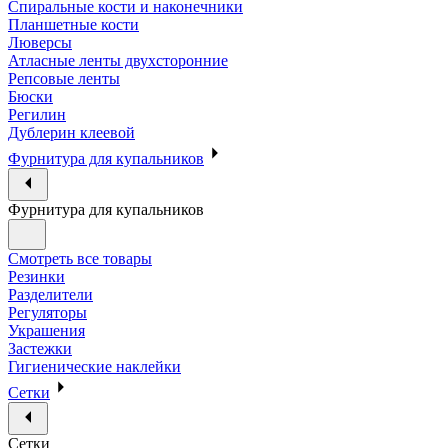
Спиральные кости и наконечники
Планшетные кости
Люверсы
Атласные ленты двухсторонние
Репсовые ленты
Бюски
Регилин
Дублерин клеевой
Фурнитура для купальников
Фурнитура для купальников
Смотреть все товары
Резинки
Разделители
Регуляторы
Украшения
Застежки
Гигиенические наклейки
Сетки
Сетки