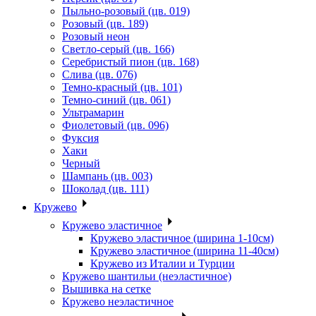
Пыльно-розовый (цв. 019)
Розовый (цв. 189)
Розовый неон
Светло-серый (цв. 166)
Серебристый пион (цв. 168)
Слива (цв. 076)
Темно-красный (цв. 101)
Темно-синий (цв. 061)
Ультрамарин
Фиолетовый (цв. 096)
Фуксия
Хаки
Черный
Шампань (цв. 003)
Шоколад (цв. 111)
Кружево
Кружево эластичное
Кружево эластичное (ширина 1-10см)
Кружево эластичное (ширина 11-40см)
Кружево из Италии и Турции
Кружево шантильи (неэластичное)
Вышивка на сетке
Кружево неэластичное