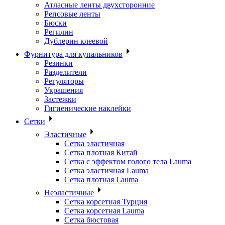
Атласные ленты двухсторонние
Репсовые ленты
Бюски
Регилин
Дублерин клеевой
Фурнитура для купальников
Резинки
Разделители
Регуляторы
Украшения
Застежки
Гигиенические наклейки
Сетки
Эластичные
Сетка эластичная
Сетка плотная Китай
Сетка с эффектом голого тела Lauma
Сетка эластичная Lauma
Сетка плотная Lauma
Неэластичные
Сетка корсетная Турция
Сетка корсетная Lauma
Сетка бюстовая