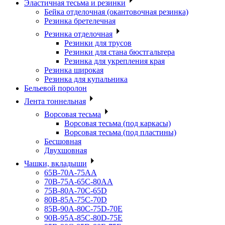
Эластичная тесьма и резинки
Бейка отделочная (окантовочная резинка)
Резинка бретелечная
Резинка отделочная
Резинки для трусов
Резинки для стана бюстгальтера
Резинка для укрепления края
Резинка широкая
Резинка для купальника
Бельевой поролон
Лента тоннельная
Ворсовая тесьма
Ворсовая тесьма (под каркасы)
Ворсовая тесьма (под пластины)
Бесшовная
Двухшовная
Чашки, вкладыши
65B-70A-75АА
70В-75А-65С-80АА
75В-80А-70С-65D
80В-85А-75С-70D
85В-90А-80С-75D-70E
90B-95A-85C-80D-75E