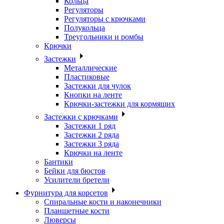
Кольца
Регуляторы
Регуляторы с крючками
Полукольца
Треугольники и ромбы
Крючки
Застежки
Металлические
Пластиковые
Застежки для чулок
Кнопки на ленте
Крючки-застежки для кормящих
Застежки с крючками
Застежки 1 ряд
Застежки 2 ряда
Застежки 3 ряда
Крючки на ленте
Бантики
Бейки для бюстов
Усилители бретели
Фурнитура для корсетов
Спиральные кости и наконечники
Планшетные кости
Люверсы