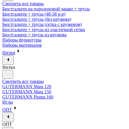
Смотреть все товары
Бюстгальтер на поролоновой чашке + трусы
Бюстгальтер + трусы (48-58 р-р)
Бюстгальтер + трусы (без кружева)
Бюстгальтер + трусы (сетка с кружевом)
Бюстгальтер + трусы из эластичной сетки
Бюстгальтер + трусы из кружева
Наборы фурнитуры
Наборы материалов
Нитки
Нитки
Смотреть все товары
GUTERMANN Mara 120
GUTERMANN Mara 150
GUTERMANN Piuma 160
Иглы
ОПТ
ОПТ