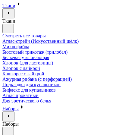
Ткани
Ткани
Смотреть все товары
Атлас-стрейч (Искусственный шёлк)
Микрофибра
Бюстовый трикотаж (трилобал)
Бельевая утягивающая
Хлопок (для ластовицы)
Хлопок с лайкрой
Кашкорсе с лайкрой
Ажурная рибана (с перфорацией)
Подкладка для купальников
Бифлекс для купальников
Атлас прокатный
Для эротического белья
Наборы
Наборы