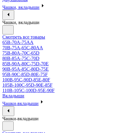
Чашки, вкладыши
Чашки, вкладыши
Смотреть все товары
65B-70A-75АА
70В-75А-65С-80АА
75В-80А-70С-65D
80В-85А-75С-70D
85В-90А-80С-75D-70E
90B-95A-85C-80D-75E
95B-90C-85D-80E-75F
100B-95C-90D-85E-80F
105B-100C-95D-90E-85F
110B-105C-100D-95E-90F
Вкладыши
Чашки-вкладыши
Чашки-вкладыши