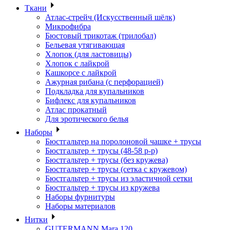
Ткани
Атлас-стрейч (Искусственный шёлк)
Микрофибра
Бюстовый трикотаж (трилобал)
Бельевая утягивающая
Хлопок (для ластовицы)
Хлопок с лайкрой
Кашкорсе с лайкрой
Ажурная рибана (с перфорацией)
Подкладка для купальников
Бифлекс для купальников
Атлас прокатный
Для эротического белья
Наборы
Бюстгальтер на поролоновой чашке + трусы
Бюстгальтер + трусы (48-58 р-р)
Бюстгальтер + трусы (без кружева)
Бюстгальтер + трусы (сетка с кружевом)
Бюстгальтер + трусы из эластичной сетки
Бюстгальтер + трусы из кружева
Наборы фурнитуры
Наборы материалов
Нитки
GUTERMANN Mara 120