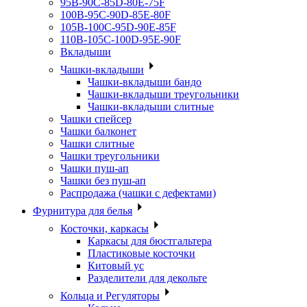
95B-90C-85D-80E-75F
100B-95C-90D-85E-80F
105B-100C-95D-90E-85F
110B-105C-100D-95E-90F
Вкладыши
Чашки-вкладыши
Чашки-вкладыши бандо
Чашки-вкладыши треугольники
Чашки-вкладыши слитные
Чашки спейсер
Чашки балконет
Чашки слитные
Чашки треугольники
Чашки пуш-ап
Чашки без пуш-ап
Распродажа (чашки с дефектами)
Фурнитура для белья
Косточки, каркасы
Каркасы для бюстгальтера
Пластиковые косточки
Китовый ус
Разделители для декольте
Кольца и Регуляторы