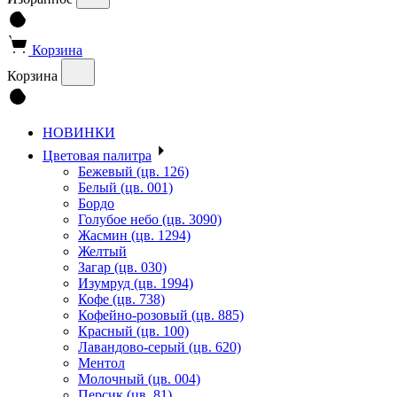
Корзина
Корзина
НОВИНКИ
Цветовая палитра
Бежевый (цв. 126)
Белый (цв. 001)
Бордо
Голубое небо (цв. 3090)
Жасмин (цв. 1294)
Желтый
Загар (цв. 030)
Изумруд (цв. 1994)
Кофе (цв. 738)
Кофейно-розовый (цв. 885)
Красный (цв. 100)
Лавандово-серый (цв. 620)
Ментол
Молочный (цв. 004)
Персик (цв. 81)