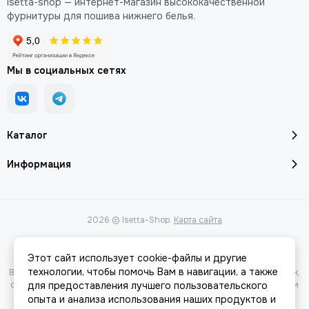
Isetta-shop — интернет-магазин высококачественной
фурнитуры для пошива нижнего белья.
Мы в социальных сетях
Каталог
Информация
2026 © Isetta-Shop.
Карта сайта
Этот сайт использует cookie-файлы и другие
технологии, чтобы помочь Вам в навигации, а также
Вся представленная на сайте информация, касающаяся характеристик,
стоимости товаров и услуг, носит информационный характер и ни при
для предоставления лучшего пользовательского
каких условиях не является публичной офертой, определяемой
опыта и анализа использования наших продуктов и