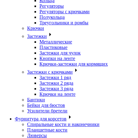
Кольца
Регуляторы
Регуляторы с крючками
Полукольца
Треугольники и ромбы
Крючки
Застежки
Металлические
Пластиковые
Застежки для чулок
Кнопки на ленте
Крючки-застежки для кормящих
Застежки с крючками
Застежки 1 ряд
Застежки 2 ряда
Застежки 3 ряда
Крючки на ленте
Бантики
Бейки для бюстов
Усилители бретели
Фурнитура для корсетов
Спиральные кости и наконечники
Планшетные кости
Люверсы