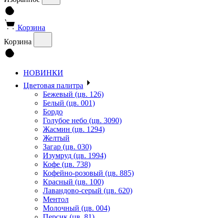
Корзина
Корзина
НОВИНКИ
Цветовая палитра
Бежевый (цв. 126)
Белый (цв. 001)
Бордо
Голубое небо (цв. 3090)
Жасмин (цв. 1294)
Желтый
Загар (цв. 030)
Изумруд (цв. 1994)
Кофе (цв. 738)
Кофейно-розовый (цв. 885)
Красный (цв. 100)
Лавандово-серый (цв. 620)
Ментол
Молочный (цв. 004)
Персик (цв. 81)