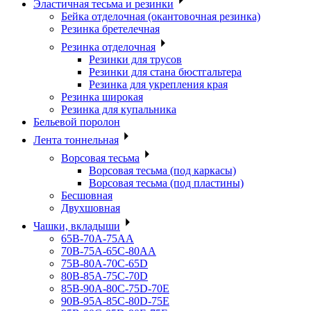
Эластичная тесьма и резинки
Бейка отделочная (окантовочная резинка)
Резинка бретелечная
Резинка отделочная
Резинки для трусов
Резинки для стана бюстгальтера
Резинка для укрепления края
Резинка широкая
Резинка для купальника
Бельевой поролон
Лента тоннельная
Ворсовая тесьма
Ворсовая тесьма (под каркасы)
Ворсовая тесьма (под пластины)
Бесшовная
Двухшовная
Чашки, вкладыши
65B-70A-75АА
70В-75А-65С-80АА
75В-80А-70С-65D
80В-85А-75С-70D
85В-90А-80С-75D-70E
90B-95A-85C-80D-75E