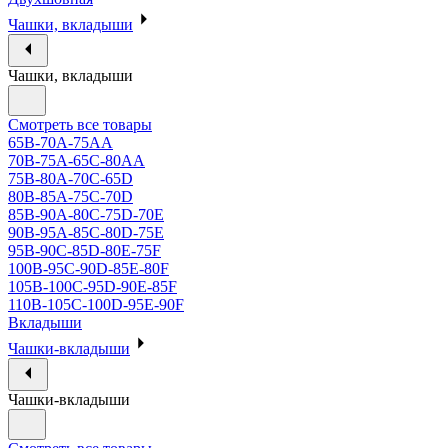
Чашки, вкладыши
Чашки, вкладыши
Смотреть все товары
65B-70A-75АА
70В-75А-65С-80АА
75В-80А-70С-65D
80В-85А-75С-70D
85В-90А-80С-75D-70E
90B-95A-85C-80D-75E
95B-90C-85D-80E-75F
100B-95C-90D-85E-80F
105B-100C-95D-90E-85F
110B-105C-100D-95E-90F
Вкладыши
Чашки-вкладыши
Чашки-вкладыши