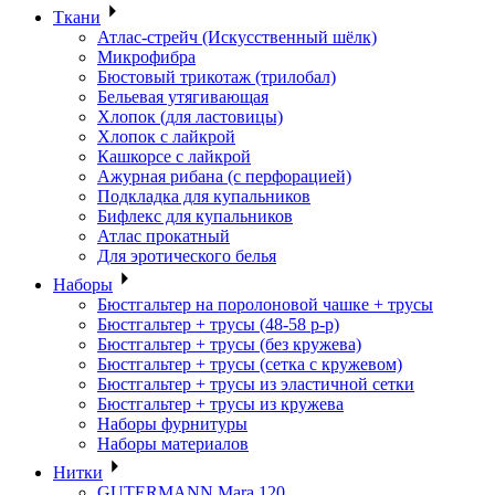
Ткани
Атлас-стрейч (Искусственный шёлк)
Микрофибра
Бюстовый трикотаж (трилобал)
Бельевая утягивающая
Хлопок (для ластовицы)
Хлопок с лайкрой
Кашкорсе с лайкрой
Ажурная рибана (с перфорацией)
Подкладка для купальников
Бифлекс для купальников
Атлас прокатный
Для эротического белья
Наборы
Бюстгальтер на поролоновой чашке + трусы
Бюстгальтер + трусы (48-58 р-р)
Бюстгальтер + трусы (без кружева)
Бюстгальтер + трусы (сетка с кружевом)
Бюстгальтер + трусы из эластичной сетки
Бюстгальтер + трусы из кружева
Наборы фурнитуры
Наборы материалов
Нитки
GUTERMANN Mara 120