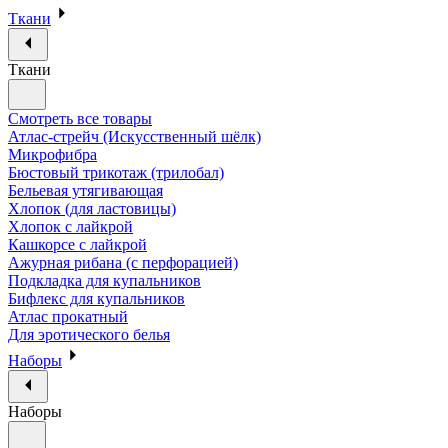
Ткани
Ткани
Смотреть все товары
Атлас-стрейч (Искусственный шёлк)
Микрофибра
Бюстовый трикотаж (трилобал)
Бельевая утягивающая
Хлопок (для ластовицы)
Хлопок с лайкрой
Кашкорсе с лайкрой
Ажурная рибана (с перфорацией)
Подкладка для купальников
Бифлекс для купальников
Атлас прокатный
Для эротического белья
Наборы
Наборы