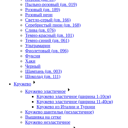
Пыльно-розовый (цв. 019)
Розовый (цв. 189)
Розовый неон
Светло-серый (цв. 166)
Серебристый пион (цв. 168)
Слива (цв. 076)
Темно-красный (цв. 101)
Темно-синий (цв. 061)
Ультрамарин
Фиолетовый (цв. 096)
Фуксия
Хаки
Черный
Шампань (цв. 003)
Шоколад (цв. 111)
Кружево
Кружево эластичное
Кружево эластичное (ширина 1-10см)
Кружево эластичное (ширина 11-40см)
Кружево из Италии и Турции
Кружево шантильи (неэластичное)
Вышивка на сетке
Кружево неэластичное