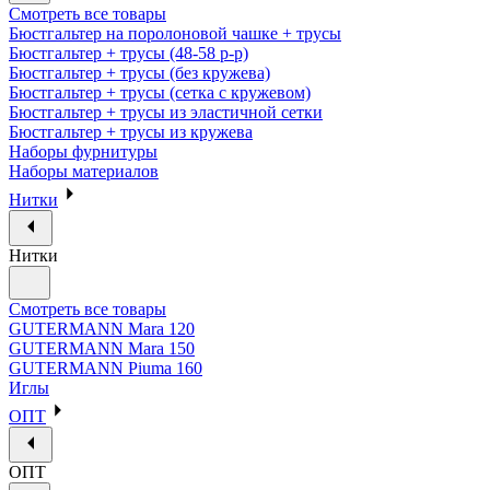
Смотреть все товары
Бюстгальтер на поролоновой чашке + трусы
Бюстгальтер + трусы (48-58 р-р)
Бюстгальтер + трусы (без кружева)
Бюстгальтер + трусы (сетка с кружевом)
Бюстгальтер + трусы из эластичной сетки
Бюстгальтер + трусы из кружева
Наборы фурнитуры
Наборы материалов
Нитки
Нитки
Смотреть все товары
GUTERMANN Mara 120
GUTERMANN Mara 150
GUTERMANN Piuma 160
Иглы
ОПТ
ОПТ