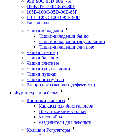
95B-90C-85D-80E-75F
100B-95C-90D-85E-80F
105B-100C-95D-90E-85F
110B-105C-100D-95E-90F
Вкладыши
Чашки-вкладыши
Чашки-вкладыши бандо
Чашки-вкладыши треугольники
Чашки-вкладыши слитные
Чашки спейсер
Чашки балконет
Чашки слитные
Чашки треугольники
Чашки пуш-ап
Чашки без пуш-ап
Распродажа (чашки с дефектами)
Фурнитура для белья
Косточки, каркасы
Каркасы для бюстгальтера
Пластиковые косточки
Китовый ус
Разделители для декольте
Кольца и Регуляторы