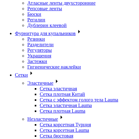
Атласные ленты двухсторонние
Репсовые ленты
Бюски
Регилин
Дублерин клеевой
Фурнитура для купальников
Резинки
Разделители
Регуляторы
Украшения
Застежки
Гигиенические наклейки
Сетки
Эластичные
Сетка эластичная
Сетка плотная Китай
Сетка с эффектом голого тела Lauma
Сетка эластичная Lauma
Сетка плотная Lauma
Неэластичные
Сетка корсетная Турция
Сетка корсетная Lauma
Сетка бюстовая