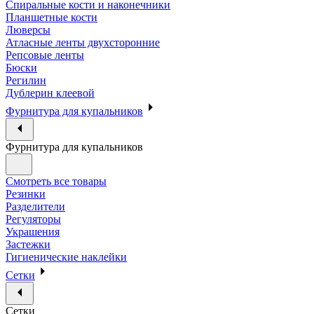
Спиральные кости и наконечники
Планшетные кости
Люверсы
Атласные ленты двухсторонние
Репсовые ленты
Бюски
Регилин
Дублерин клеевой
Фурнитура для купальников
Фурнитура для купальников
Смотреть все товары
Резинки
Разделители
Регуляторы
Украшения
Застежки
Гигиенические наклейки
Сетки
Сетки