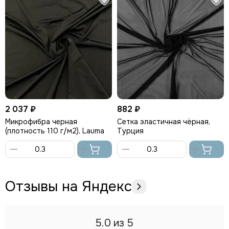
2 037 ₽
882 ₽
Микрофибра черная
Сетка эластичная чёрная,
(плотность 110 г/м2), Lauma
Турция
В
В
корзину
корзину
Отзывы на Яндекс
5.0
из 5