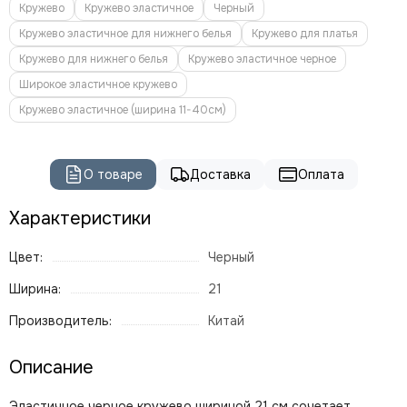
Кружево
Кружево эластичное
Черный
Кружево эластичное для нижнего белья
Кружево для платья
Кружево для нижнего белья
Кружево эластичное черное
Широкое эластичное кружево
Кружево эластичное (ширина 11-40см)
О товаре
Доставка
Оплата
Характеристики
Цвет:
Черный
Ширина:
21
Производитель:
Китай
Описание
Эластичное черное кружево шириной 21 см сочетает