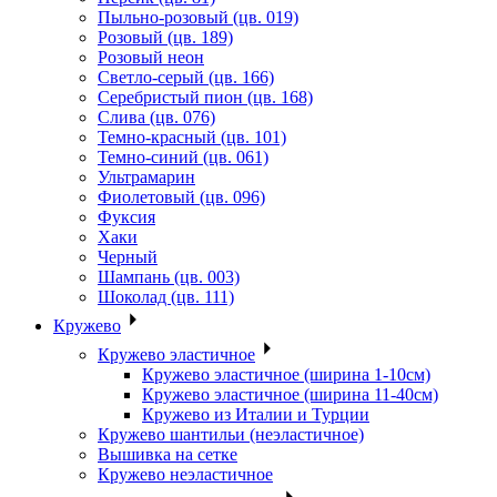
Пыльно-розовый (цв. 019)
Розовый (цв. 189)
Розовый неон
Светло-серый (цв. 166)
Серебристый пион (цв. 168)
Слива (цв. 076)
Темно-красный (цв. 101)
Темно-синий (цв. 061)
Ультрамарин
Фиолетовый (цв. 096)
Фуксия
Хаки
Черный
Шампань (цв. 003)
Шоколад (цв. 111)
Кружево
Кружево эластичное
Кружево эластичное (ширина 1-10см)
Кружево эластичное (ширина 11-40см)
Кружево из Италии и Турции
Кружево шантильи (неэластичное)
Вышивка на сетке
Кружево неэластичное