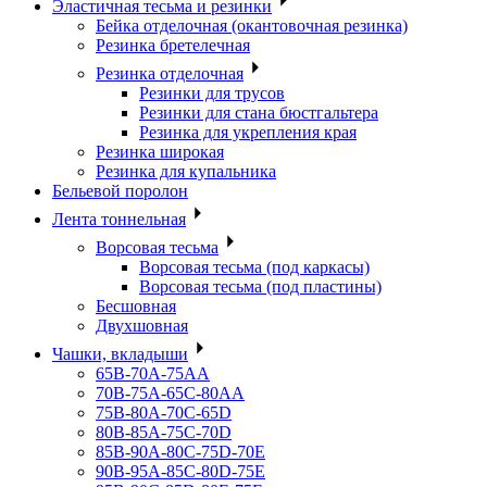
Эластичная тесьма и резинки
Бейка отделочная (окантовочная резинка)
Резинка бретелечная
Резинка отделочная
Резинки для трусов
Резинки для стана бюстгальтера
Резинка для укрепления края
Резинка широкая
Резинка для купальника
Бельевой поролон
Лента тоннельная
Ворсовая тесьма
Ворсовая тесьма (под каркасы)
Ворсовая тесьма (под пластины)
Бесшовная
Двухшовная
Чашки, вкладыши
65B-70A-75АА
70В-75А-65С-80АА
75В-80А-70С-65D
80В-85А-75С-70D
85В-90А-80С-75D-70E
90B-95A-85C-80D-75E