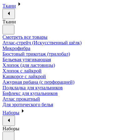
Ткани
Ткани
Смотреть все товары
Атлас-стрейч (Искусственный шёлк)
Микрофибра
Бюстовый трикотаж (трилобал)
Бельевая утягивающая
Хлопок (для ластовицы)
Хлопок с лайкрой
Кашкорсе с лайкрой
Ажурная рибана (с перфорацией)
Подкладка для купальников
Бифлекс для купальников
Атлас прокатный
Для эротического белья
Наборы
Наборы