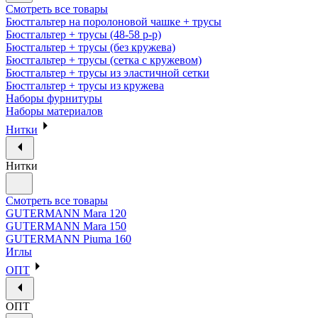
Смотреть все товары
Бюстгальтер на поролоновой чашке + трусы
Бюстгальтер + трусы (48-58 р-р)
Бюстгальтер + трусы (без кружева)
Бюстгальтер + трусы (сетка с кружевом)
Бюстгальтер + трусы из эластичной сетки
Бюстгальтер + трусы из кружева
Наборы фурнитуры
Наборы материалов
Нитки
Нитки
Смотреть все товары
GUTERMANN Mara 120
GUTERMANN Mara 150
GUTERMANN Piuma 160
Иглы
ОПТ
ОПТ