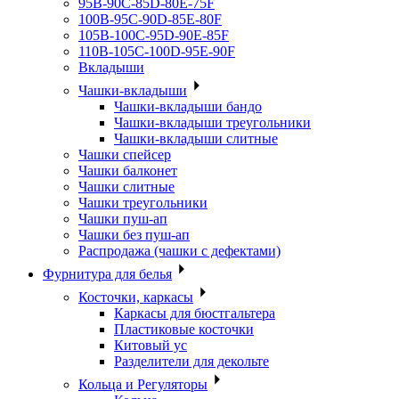
95B-90C-85D-80E-75F
100B-95C-90D-85E-80F
105B-100C-95D-90E-85F
110B-105C-100D-95E-90F
Вкладыши
Чашки-вкладыши
Чашки-вкладыши бандо
Чашки-вкладыши треугольники
Чашки-вкладыши слитные
Чашки спейсер
Чашки балконет
Чашки слитные
Чашки треугольники
Чашки пуш-ап
Чашки без пуш-ап
Распродажа (чашки с дефектами)
Фурнитура для белья
Косточки, каркасы
Каркасы для бюстгальтера
Пластиковые косточки
Китовый ус
Разделители для декольте
Кольца и Регуляторы