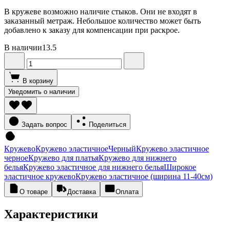
В кружеве возможно наличие стыков. Они не входят в
заказанный метраж. Небольшое количество может быть
добавлено к заказу для компенсации при раскрое.
В наличии
13.5
В корзину
Уведомить о наличии
Задать вопрос
Поделиться
Кружево
Кружево эластичное
Черный
Кружево эластичное
черное
Кружево для платья
Кружево для нижнего
белья
Кружево эластичное для нижнего белья
Широкое
эластичное кружево
Кружево эластичное (ширина 11-40см)
О товаре
Доставка
Оплата
Характеристики