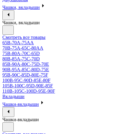
Чашки, вкладыши
Чашки, вкладыши
Смотреть все товары
65B-70A-75АА
70В-75А-65С-80АА
75В-80А-70С-65D
80В-85А-75С-70D
85В-90А-80С-75D-70E
90B-95A-85C-80D-75E
95B-90C-85D-80E-75F
100B-95C-90D-85E-80F
105B-100C-95D-90E-85F
110B-105C-100D-95E-90F
Вкладыши
Чашки-вкладыши
Чашки-вкладыши