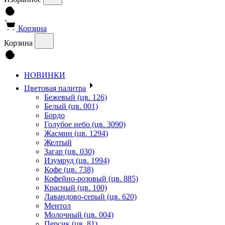
Корзина
Корзина
НОВИНКИ
Цветовая палитра
Бежевый (цв. 126)
Белый (цв. 001)
Бордо
Голубое небо (цв. 3090)
Жасмин (цв. 1294)
Желтый
Загар (цв. 030)
Изумруд (цв. 1994)
Кофе (цв. 738)
Кофейно-розовый (цв. 885)
Красный (цв. 100)
Лавандово-серый (цв. 620)
Ментол
Молочный (цв. 004)
Персик (цв. 81)