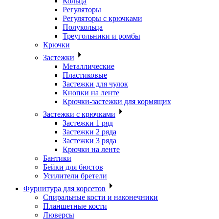
Кольца
Регуляторы
Регуляторы с крючками
Полукольца
Треугольники и ромбы
Крючки
Застежки
Металлические
Пластиковые
Застежки для чулок
Кнопки на ленте
Крючки-застежки для кормящих
Застежки с крючками
Застежки 1 ряд
Застежки 2 ряда
Застежки 3 ряда
Крючки на ленте
Бантики
Бейки для бюстов
Усилители бретели
Фурнитура для корсетов
Спиральные кости и наконечники
Планшетные кости
Люверсы