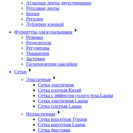
Атласные ленты двухсторонние
Репсовые ленты
Бюски
Регилин
Дублерин клеевой
Фурнитура для купальников
Резинки
Разделители
Регуляторы
Украшения
Застежки
Гигиенические наклейки
Сетки
Эластичные
Сетка эластичная
Сетка плотная Китай
Сетка с эффектом голого тела Lauma
Сетка эластичная Lauma
Сетка плотная Lauma
Неэластичные
Сетка корсетная Турция
Сетка корсетная Lauma
Сетка бюстовая