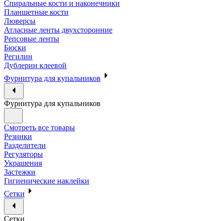
Спиральные кости и наконечники
Планшетные кости
Люверсы
Атласные ленты двухсторонние
Репсовые ленты
Бюски
Регилин
Дублерин клеевой
Фурнитура для купальников
Фурнитура для купальников
Смотреть все товары
Резинки
Разделители
Регуляторы
Украшения
Застежки
Гигиенические наклейки
Сетки
Сетки