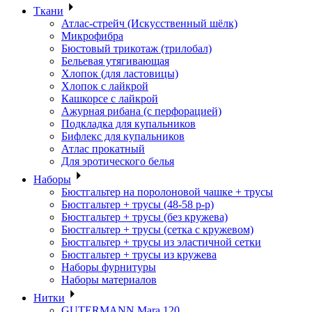
Ткани
Атлас-стрейч (Искусственный шёлк)
Микрофибра
Бюстовый трикотаж (трилобал)
Бельевая утягивающая
Хлопок (для ластовицы)
Хлопок с лайкрой
Кашкорсе с лайкрой
Ажурная рибана (с перфорацией)
Подкладка для купальников
Бифлекс для купальников
Атлас прокатный
Для эротического белья
Наборы
Бюстгальтер на поролоновой чашке + трусы
Бюстгальтер + трусы (48-58 р-р)
Бюстгальтер + трусы (без кружева)
Бюстгальтер + трусы (сетка с кружевом)
Бюстгальтер + трусы из эластичной сетки
Бюстгальтер + трусы из кружева
Наборы фурнитуры
Наборы материалов
Нитки
GUTERMANN Mara 120