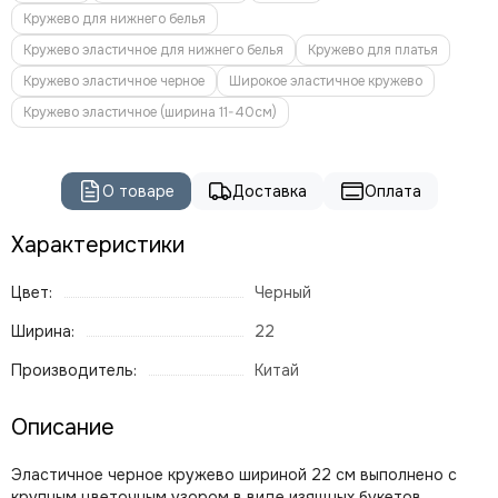
Кружево для нижнего белья
Кружево эластичное для нижнего белья
Кружево для платья
Кружево эластичное черное
Широкое эластичное кружево
Кружево эластичное (ширина 11-40см)
О товаре
Доставка
Оплата
Характеристики
Цвет:
Черный
Ширина:
22
Производитель:
Китай
Описание
Эластичное черное кружево шириной 22 см выполнено с
крупным цветочным узором в виде изящных букетов.