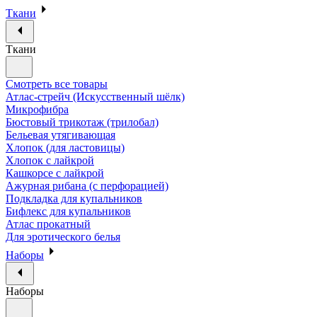
Ткани
Ткани
Смотреть все товары
Атлас-стрейч (Искусственный шёлк)
Микрофибра
Бюстовый трикотаж (трилобал)
Бельевая утягивающая
Хлопок (для ластовицы)
Хлопок с лайкрой
Кашкорсе с лайкрой
Ажурная рибана (с перфорацией)
Подкладка для купальников
Бифлекс для купальников
Атлас прокатный
Для эротического белья
Наборы
Наборы