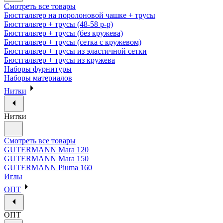
Смотреть все товары
Бюстгальтер на поролоновой чашке + трусы
Бюстгальтер + трусы (48-58 р-р)
Бюстгальтер + трусы (без кружева)
Бюстгальтер + трусы (сетка с кружевом)
Бюстгальтер + трусы из эластичной сетки
Бюстгальтер + трусы из кружева
Наборы фурнитуры
Наборы материалов
Нитки
Нитки
Смотреть все товары
GUTERMANN Mara 120
GUTERMANN Mara 150
GUTERMANN Piuma 160
Иглы
ОПТ
ОПТ