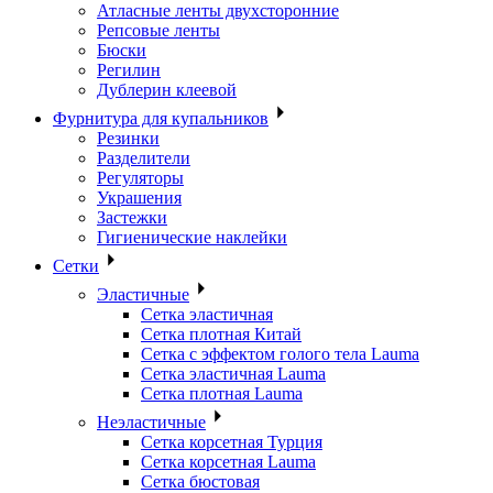
Атласные ленты двухсторонние
Репсовые ленты
Бюски
Регилин
Дублерин клеевой
Фурнитура для купальников
Резинки
Разделители
Регуляторы
Украшения
Застежки
Гигиенические наклейки
Сетки
Эластичные
Сетка эластичная
Сетка плотная Китай
Сетка с эффектом голого тела Lauma
Сетка эластичная Lauma
Сетка плотная Lauma
Неэластичные
Сетка корсетная Турция
Сетка корсетная Lauma
Сетка бюстовая