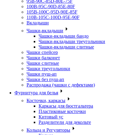
95B-90C-85D-80E-75F
100B-95C-90D-85E-80F
105B-100C-95D-90E-85F
110B-105C-100D-95E-90F
Вкладыши
Чашки-вкладыши
Чашки-вкладыши бандо
Чашки-вкладыши треугольники
Чашки-вкладыши слитные
Чашки спейсер
Чашки балконет
Чашки слитные
Чашки треугольники
Чашки пуш-ап
Чашки без пуш-ап
Распродажа (чашки с дефектами)
Фурнитура для белья
Косточки, каркасы
Каркасы для бюстгальтера
Пластиковые косточки
Китовый ус
Разделители для декольте
Кольца и Регуляторы