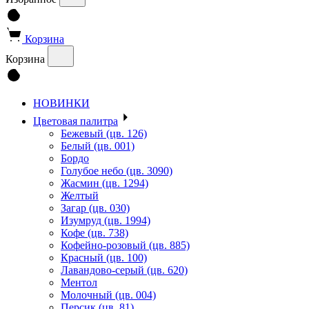
Корзина
Корзина
НОВИНКИ
Цветовая палитра
Бежевый (цв. 126)
Белый (цв. 001)
Бордо
Голубое небо (цв. 3090)
Жасмин (цв. 1294)
Желтый
Загар (цв. 030)
Изумруд (цв. 1994)
Кофе (цв. 738)
Кофейно-розовый (цв. 885)
Красный (цв. 100)
Лавандово-серый (цв. 620)
Ментол
Молочный (цв. 004)
Персик (цв. 81)