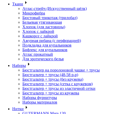
Ткани
Атлас-стрейч (Искусственный шёлк)
Микрофибра
Бюстовый трикотаж (трилобал)
Бельевая утягивающая
Хлопок (для ластовицы)
Хлопок с лайкрой
Кашкорсе с лайкрой
Ажурная рибана (с перфорацией)
Подкладка для купальников
Бифлекс для купальников
Атлас прокатный
Для эротического белья
Наборы
Бюстгальтер на поролоновой чашке + трусы
Бюстгальтер + трусы (48-58 р-р)
Бюстгальтер + трусы (без кружева)
Бюстгальтер + трусы (сетка с кружевом)
Бюстгальтер + трусы из эластичной сетки
Бюстгальтер + трусы из кружева
Наборы фурнитуры
Наборы материалов
Нитки
GUTERMANN Mara 120