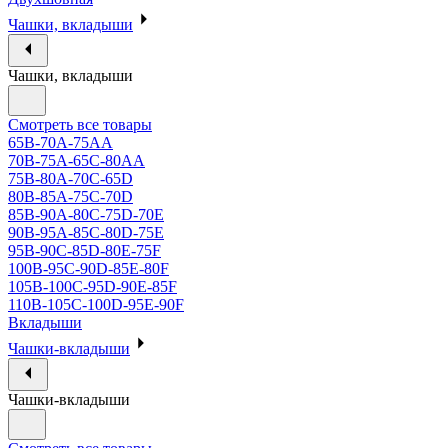
Чашки, вкладыши
Чашки, вкладыши
Смотреть все товары
65B-70A-75АА
70В-75А-65С-80АА
75В-80А-70С-65D
80В-85А-75С-70D
85В-90А-80С-75D-70E
90B-95A-85C-80D-75E
95B-90C-85D-80E-75F
100B-95C-90D-85E-80F
105B-100C-95D-90E-85F
110B-105C-100D-95E-90F
Вкладыши
Чашки-вкладыши
Чашки-вкладыши