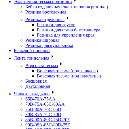
Эластичная тесьма и резинки
Бейка отделочная (окантовочная резинка)
Резинка бретелечная
Резинка отделочная
Резинки для трусов
Резинки для стана бюстгальтера
Резинка для укрепления края
Резинка широкая
Резинка для купальника
Бельевой поролон
Лента тоннельная
Ворсовая тесьма
Ворсовая тесьма (под каркасы)
Ворсовая тесьма (под пластины)
Бесшовная
Двухшовная
Чашки, вкладыши
65B-70A-75АА
70В-75А-65С-80АА
75В-80А-70С-65D
80В-85А-75С-70D
85В-90А-80С-75D-70E
90B-95A-85C-80D-75E