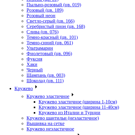
Пыльно-розовый (цв. 019)
Розовый (цв. 189)
Розовый неон
Светло-серый (цв. 166)
Серебристый пион (цв. 168)
Слива (цв. 076)
Темно-красный (цв. 101)
Темно-синий (цв. 061)
Ультрамарин
Фиолетовый (цв. 096)
Фуксия
Хаки
Черный
Шампань (цв. 003)
Шоколад (цв. 111)
Кружево
Кружево эластичное
Кружево эластичное (ширина 1-10см)
Кружево эластичное (ширина 11-40см)
Кружево из Италии и Турции
Кружево шантильи (неэластичное)
Вышивка на сетке
Кружево неэластичное