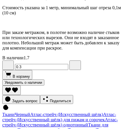
Стоимость указана за 1 метр, минимальный шаг отреза 0,1м
(10 см)
При заказе метражом, в полотне возможно наличие стыков
или технологических вырезов. Они не входят в заказанное
полотно. Небольшой метраж может быть добавлен к заказу
для компенсации при раскрое.
В наличии
1.7
В корзину
Уведомить о наличии
Задать вопрос
Поделиться
Ткани
Черный
Атлас-стрейч (Искусственный шёлк)
Атлас-
стрейч (Искусственный шёлк) для пижам и сорочек
Атлас-
стрейч (Искусственный шёлк) однотонный
Ткани для