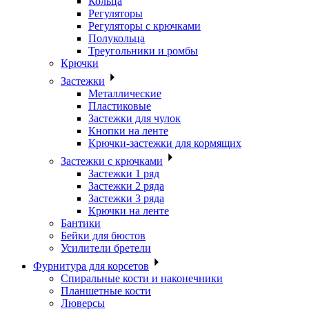
Кольца
Регуляторы
Регуляторы с крючками
Полукольца
Треугольники и ромбы
Крючки
Застежки
Металлические
Пластиковые
Застежки для чулок
Кнопки на ленте
Крючки-застежки для кормящих
Застежки с крючками
Застежки 1 ряд
Застежки 2 ряда
Застежки 3 ряда
Крючки на ленте
Бантики
Бейки для бюстов
Усилители бретели
Фурнитура для корсетов
Спиральные кости и наконечники
Планшетные кости
Люверсы