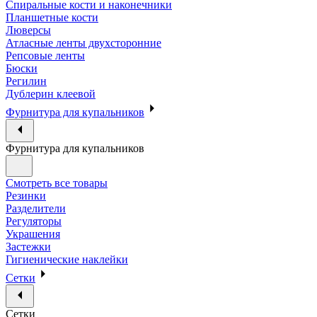
Спиральные кости и наконечники
Планшетные кости
Люверсы
Атласные ленты двухсторонние
Репсовые ленты
Бюски
Регилин
Дублерин клеевой
Фурнитура для купальников
Фурнитура для купальников
Смотреть все товары
Резинки
Разделители
Регуляторы
Украшения
Застежки
Гигиенические наклейки
Сетки
Сетки