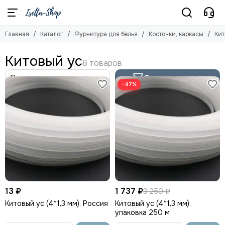
Фурнитура для белья
Косточки, каркасы
Главная
Каталог
Фурнитура для белья
Косточки, каркасы
Кит
Смотреть все товары
Смотреть все товары
Косточки, каркасы
Каркасы для бюстгальтера
Китовый ус
Пластиковые косточки
Кольца и Регуляторы
Китовый ус
Крючки
Фильтр товаров
−47%
Разделители для декольте
Застежки
Застежки с крючками
Бантики
Бейки для бюстов
Усилители бретели
13 ₽
1 737 ₽
3 250 ₽
Китовый ус (4*1,3 мм), Россия
Китовый ус (4*1,3 мм),
упаковка 250 м