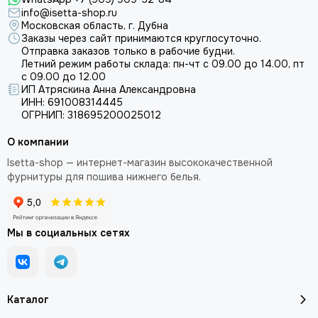
info@isetta-shop.ru
Где и как купить китовый ус для нижнего
Московская область, г. Дубна
белья от проверенного поставщика
Заказы через сайт принимаются круглосуточно.
Отправка заказов только в рабочие будни.
Летний режим работы склада: пн-чт с 09.00 до 14.00, пт
Интернет-магазин
Isetta-Shop предлагает купить китовый
с 09.00 до 12.00
ус для нижнего белья по доступным ценам. В разделе
ИП Атряскина Анна Александровна
представлен большой ассортимент китового уса от
ИНН: 691008314445
проверенных европейских производителей. Мы всегда
ОГРНИП: 318695200025012
открыты для сотрудничества с физическими и
юридическими лицами. Принимаем заказы на китовый ус для
О компании
нижнего белья как от индивидуальных портных, так и от
Isetta-shop — интернет-магазин высококачественной
крупных ателье по пошиву нижнего белья. Весь
фурнитуры для пошива нижнего белья.
представленный китовый ус для нижнего белья долго
сохраняют свои свойства, подходят для создания
комфортного нижнего белья и проходят тщательную
проверку при поступлении на склад. Для постоянных
Мы в социальных сетях
покупателей действует
накопительная система скидок
. Вы
можете забрать заказ самовывозом из магазина в городе
Дубна или оформить доставку через ТК в любой город
России и за ее пределы.
Каталог