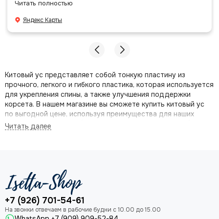
Читать полностью
даже есть подарочек, очень приятно. Спасибо
большое команде!
Яндекс Карты
Китовый ус
представляет собой тонкую пластину из
прочного, легкого и гибкого пластика, которая используется
для укрепления спины, а также улучшения поддержки
корсета. В нашем магазине вы сможете
купить китовый ус
по выгодной цене, используя преимущества для наших
постоянных клиентов (систему накопительных скидок).
Представленный в этом разделе китовый ус рекомендуется
использовать для двухшовных и одношовных тоннельных
лент. В каталоге Isetta Shop вы найдете широкий
ассортимент качественной фурнитуры, тканей высочайшего
качества от крупнейших европейских поставщиков.
+7 (926) 701-54-61
WhatsApp +7 (909) 909-52-84