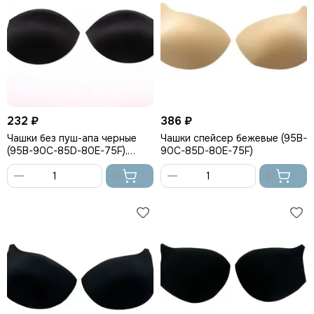
232 ₽
386 ₽
Чашки без пуш-апа черные
Чашки спейсер бежевые (95B-
(95B-90C-85D-80E-75F),
90C-85D-80E-75F)
Беларусь
В
В
корзину
корзину