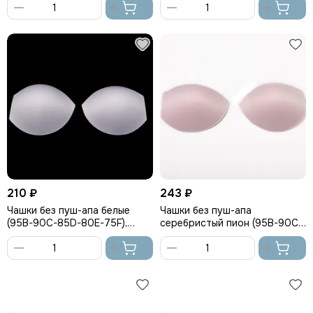
Чашки треугольники
В
В
Чашки пуш-ап
корзину
корзину
Чашки без пуш-ап
Распродажа (чашки с дефектами)
210 ₽
243 ₽
Чашки без пуш-апа белые
Чашки без пуш-апа
(95B-90C-85D-80E-75F),
серебристый пион (95B-90C-
Беларусь
85D-80E-75F), Беларусь
В
В
корзину
корзину