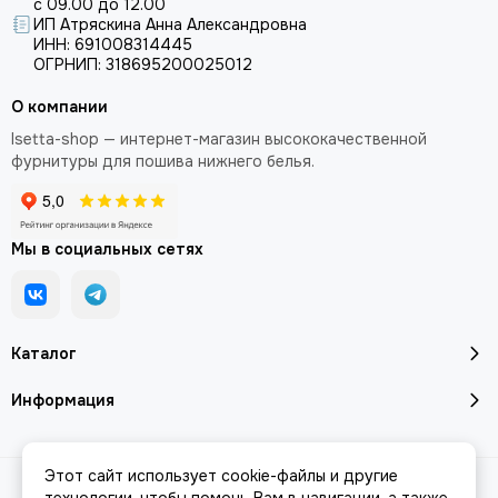
с 09.00 до 12.00
Интернет-магазин
Isetta-Shop предлагает купить чашки для
ИП Атряскина Анна Александровна
бюстгальтера 95B-90C-85D-80E-75F по доступным ценам.
ИНН: 691008314445
В разделе представлен большой ассортимент чашек для
ОГРНИП: 318695200025012
бюстгальтера 95B-90C-85D-80E-75F от проверенных
производителей. Мы всегда открыты для сотрудничества с
О компании
физическими и юридическими лицами. Принимаем заказы на
Isetta-shop — интернет-магазин высококачественной
чашки для бюстгальтера как от индивидуальных портных,
фурнитуры для пошива нижнего белья.
так и от крупных ателье по пошиву нижнего белья. Все
представленные чашки размера 95B-90C-85D-80E-75F
долго сохраняют свои свойства, подходят для создания
комфортного нижнего белья и проходят тщательную
Мы в социальных сетях
проверку при поступлении на склад. Для постоянных
покупателей действует
накопительная система скидок
. Вы
можете забрать заказ самовывозом из магазина в городе
Дубна или оформить доставку через ТК в любой город
России и за ее пределы.
Каталог
Информация
Получить дополнительную информацию об интересующих
вас характеристиках товара можно у наших менеджеров в
Этот сайт использует cookie-файлы и другие
whatsapp
или по
электронной почте
.
2026 © Isetta-Shop.
Карта сайта