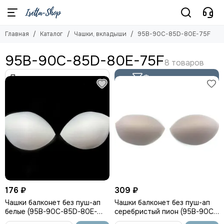
Чашки, вкладыши
Главная
Каталог
Чашки, вкладыши
95B-90C-85D-80E-75F
Смотреть все товары
65B-70A-75АА
95B-90C-85D-80E-75F
70В-75А-65С-80АА
75В-80А-70С-65D
Фильтр товаров
80В-85А-75С-70D
85В-90А-80С-75D-70E
90B-95A-85C-80D-75E
95B-90C-85D-80E-75F
100B-95C-90D-85E-80F
105B-100C-95D-90E-85F
110B-105C-100D-95E-90F
Вкладыши
Чашки-вкладыши
176 ₽
309 ₽
Чашки спейсер
Чашки балконет без пуш-ап
Чашки балконет без пуш-ап
Чашки балконет
белые (95B-90C-85D-80E-
серебристый пион (95B-90C-
75F)
85D-80E-75F), Беларусь
Чашки слитные