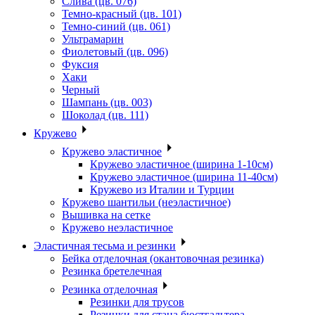
Слива (цв. 076)
Темно-красный (цв. 101)
Темно-синий (цв. 061)
Ультрамарин
Фиолетовый (цв. 096)
Фуксия
Хаки
Черный
Шампань (цв. 003)
Шоколад (цв. 111)
Кружево
Кружево эластичное
Кружево эластичное (ширина 1-10см)
Кружево эластичное (ширина 11-40см)
Кружево из Италии и Турции
Кружево шантильи (неэластичное)
Вышивка на сетке
Кружево неэластичное
Эластичная тесьма и резинки
Бейка отделочная (окантовочная резинка)
Резинка бретелечная
Резинка отделочная
Резинки для трусов
Резинки для стана бюстгальтера