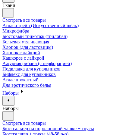
Ткани
Смотреть все товары
Атлас-стрейч (Искусственный шёлк)
Микрофибра
Бюстовый трикотаж (трилобал)
Бельевая утягивающая
Хлопок (для ластовицы)
Хлопок с лайкрой
Кашкорсе с лайкрой
Ажурная рибана (с перфорацией)
Подкладка для купальников
Бифлекс для купальников
Атлас прокатный
Для эротического белья
Наборы
Наборы
Смотреть все товары
Бюстгальтер на поролоновой чашке + трусы
Бюстгальтер + трусы (48-58 р-р)