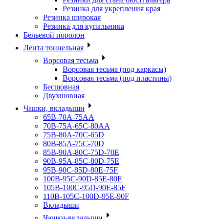
Резинка для укрепления края
Резинка широкая
Резинка для купальника
Бельевой поролон
Лента тоннельная
Ворсовая тесьма
Ворсовая тесьма (под каркасы)
Ворсовая тесьма (под пластины)
Бесшовная
Двухшовная
Чашки, вкладыши
65B-70A-75АА
70В-75А-65С-80АА
75В-80А-70С-65D
80В-85А-75С-70D
85В-90А-80С-75D-70E
90B-95A-85C-80D-75E
95B-90C-85D-80E-75F
100B-95C-90D-85E-80F
105B-100C-95D-90E-85F
110B-105C-100D-95E-90F
Вкладыши
Чашки-вкладыши