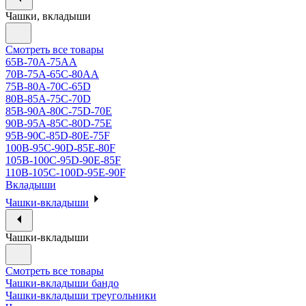
Чашки, вкладыши
Смотреть все товары
65B-70A-75АА
70В-75А-65С-80АА
75В-80А-70С-65D
80В-85А-75С-70D
85В-90А-80С-75D-70E
90B-95A-85C-80D-75E
95B-90C-85D-80E-75F
100B-95C-90D-85E-80F
105B-100C-95D-90E-85F
110B-105C-100D-95E-90F
Вкладыши
Чашки-вкладыши
Чашки-вкладыши
Смотреть все товары
Чашки-вкладыши бандо
Чашки-вкладыши треугольники