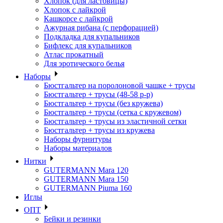
Хлопок (для ластовицы)
Хлопок с лайкрой
Кашкорсе с лайкрой
Ажурная рибана (с перфорацией)
Подкладка для купальников
Бифлекс для купальников
Атлас прокатный
Для эротического белья
Наборы
Бюстгальтер на поролоновой чашке + трусы
Бюстгальтер + трусы (48-58 р-р)
Бюстгальтер + трусы (без кружева)
Бюстгальтер + трусы (сетка с кружевом)
Бюстгальтер + трусы из эластичной сетки
Бюстгальтер + трусы из кружева
Наборы фурнитуры
Наборы материалов
Нитки
GUTERMANN Mara 120
GUTERMANN Mara 150
GUTERMANN Piuma 160
Иглы
ОПТ
Бейки и резинки