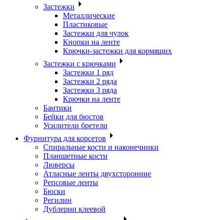
Застежки
Металлические
Пластиковые
Застежки для чулок
Кнопки на ленте
Крючки-застежки для кормящих
Застежки с крючками
Застежки 1 ряд
Застежки 2 ряда
Застежки 3 ряда
Крючки на ленте
Бантики
Бейки для бюстов
Усилители бретели
Фурнитура для корсетов
Спиральные кости и наконечники
Планшетные кости
Люверсы
Атласные ленты двухсторонние
Репсовые ленты
Бюски
Регилин
Дублерин клеевой