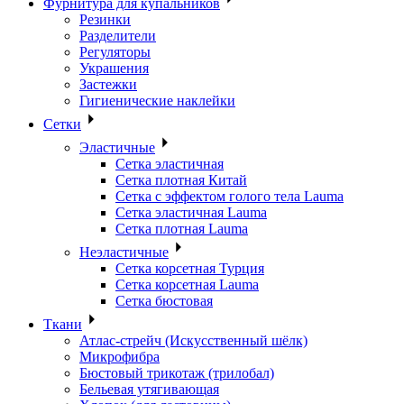
Фурнитура для купальников
Резинки
Разделители
Регуляторы
Украшения
Застежки
Гигиенические наклейки
Сетки
Эластичные
Сетка эластичная
Сетка плотная Китай
Сетка с эффектом голого тела Lauma
Сетка эластичная Lauma
Сетка плотная Lauma
Неэластичные
Сетка корсетная Турция
Сетка корсетная Lauma
Сетка бюстовая
Ткани
Атлас-стрейч (Искусственный шёлк)
Микрофибра
Бюстовый трикотаж (трилобал)
Бельевая утягивающая