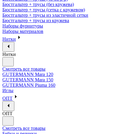
Бюстгальтер + трусы (без кружева)
Бюстгальтер + трусы (сетка с кружевом)
Бюстгальтер + трусы из эластичной сетки
Бюстгальтер + трусы из кружева
Наборы фурнитуры
Наборы материалов
Нитки
Нитки
Смотреть все товары
GUTERMANN Mara 120
GUTERMANN Mara 150
GUTERMANN Piuma 160
Иглы
ОПТ
ОПТ
Смотреть все товары
Бейки и резинки