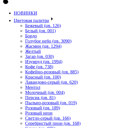
НОВИНКИ
Цветовая палитра
Бежевый (цв. 126)
Белый (цв. 001)
Бордо
Голубое небо (цв. 3090)
Жасмин (цв. 1294)
Желтый
Загар (цв. 030)
Изумруд (цв. 1994)
Кофе (цв. 738)
Кофейно-розовый (цв. 885)
Красный (цв. 100)
Лавандово-серый (цв. 620)
Ментол
Молочный (цв. 004)
Персик (цв. 81)
Пыльно-розовый (цв. 019)
Розовый (цв. 189)
Розовый неон
Светло-серый (цв. 166)
Серебристый пион (цв. 168)