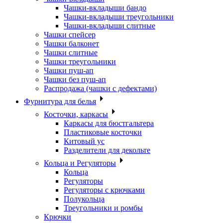
Чашки-вкладыши бандо
Чашки-вкладыши треугольники
Чашки-вкладыши слитные
Чашки спейсер
Чашки балконет
Чашки слитные
Чашки треугольники
Чашки пуш-ап
Чашки без пуш-ап
Распродажа (чашки с дефектами)
Фурнитура для белья
Косточки, каркасы
Каркасы для бюстгальтера
Пластиковые косточки
Китовый ус
Разделители для декольте
Кольца и Регуляторы
Кольца
Регуляторы
Регуляторы с крючками
Полукольца
Треугольники и ромбы
Крючки