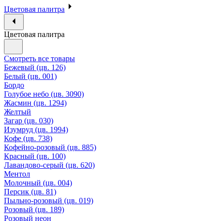
Цветовая палитра
Цветовая палитра
Смотреть все товары
Бежевый (цв. 126)
Белый (цв. 001)
Бордо
Голубое небо (цв. 3090)
Жасмин (цв. 1294)
Желтый
Загар (цв. 030)
Изумруд (цв. 1994)
Кофе (цв. 738)
Кофейно-розовый (цв. 885)
Красный (цв. 100)
Лавандово-серый (цв. 620)
Ментол
Молочный (цв. 004)
Персик (цв. 81)
Пыльно-розовый (цв. 019)
Розовый (цв. 189)
Розовый неон