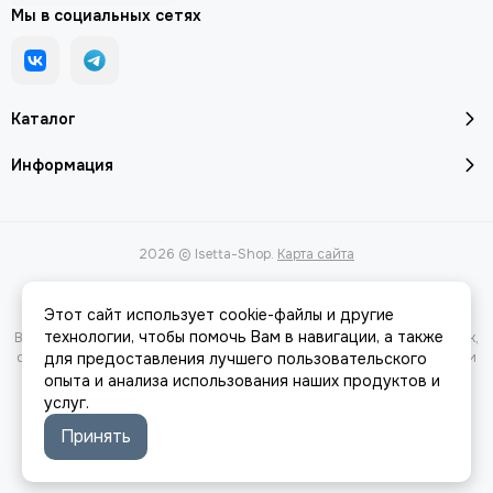
Мы в социальных сетях
Каталог
Информация
2026 © Isetta-Shop.
Карта сайта
Этот сайт использует cookie-файлы и другие
технологии, чтобы помочь Вам в навигации, а также
Вся представленная на сайте информация, касающаяся характеристик,
стоимости товаров и услуг, носит информационный характер и ни при
для предоставления лучшего пользовательского
каких условиях не является публичной офертой, определяемой
опыта и анализа использования наших продуктов и
положениями Статьи 437(2) Гражданского кодекса РФ.
услуг.
Принять