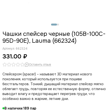
Чашки треугольники
Чашки пуш-ап
Чашки без пуш-ап
Распродажа (чашки с дефектами)
Чашки спейсер черные (105B-100C-
95D-90E), Lauma (662324)
Артикул:
662324
331.00 ₽
Оставить отзыв
Спейсером (spacer) – называют 3D материал нового
поколения, который используется при пошиве
бюстгальтеров. Тонкий, дышащий материал спейсер мягко
облегает грудь, повторяя ее естественную форму, отлично
выводит влагу и предотвращает перегрев груди, что
особенно важно в жаркие, летние дни.
В наличии
189