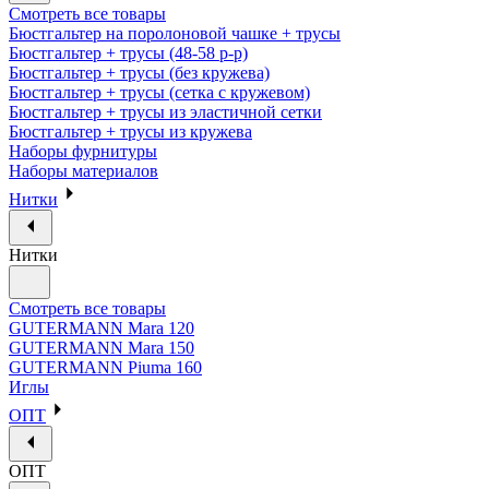
Смотреть все товары
Бюстгальтер на поролоновой чашке + трусы
Бюстгальтер + трусы (48-58 р-р)
Бюстгальтер + трусы (без кружева)
Бюстгальтер + трусы (сетка с кружевом)
Бюстгальтер + трусы из эластичной сетки
Бюстгальтер + трусы из кружева
Наборы фурнитуры
Наборы материалов
Нитки
Нитки
Смотреть все товары
GUTERMANN Mara 120
GUTERMANN Mara 150
GUTERMANN Piuma 160
Иглы
ОПТ
ОПТ