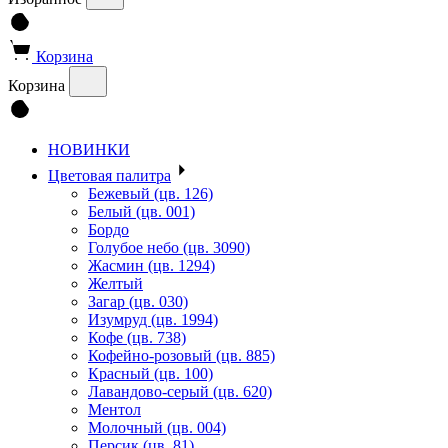
Корзина
Корзина
НОВИНКИ
Цветовая палитра
Бежевый (цв. 126)
Белый (цв. 001)
Бордо
Голубое небо (цв. 3090)
Жасмин (цв. 1294)
Желтый
Загар (цв. 030)
Изумруд (цв. 1994)
Кофе (цв. 738)
Кофейно-розовый (цв. 885)
Красный (цв. 100)
Лавандово-серый (цв. 620)
Ментол
Молочный (цв. 004)
Персик (цв. 81)