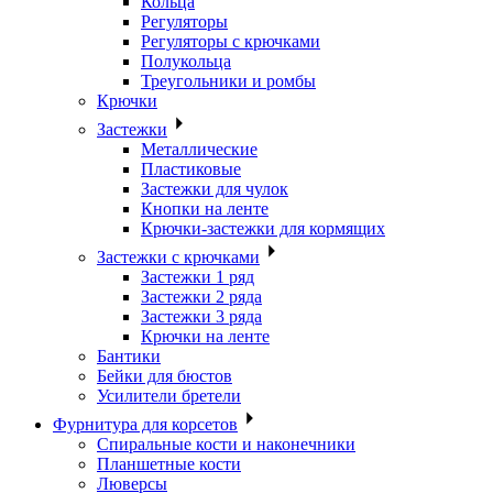
Кольца
Регуляторы
Регуляторы с крючками
Полукольца
Треугольники и ромбы
Крючки
Застежки
Металлические
Пластиковые
Застежки для чулок
Кнопки на ленте
Крючки-застежки для кормящих
Застежки с крючками
Застежки 1 ряд
Застежки 2 ряда
Застежки 3 ряда
Крючки на ленте
Бантики
Бейки для бюстов
Усилители бретели
Фурнитура для корсетов
Спиральные кости и наконечники
Планшетные кости
Люверсы