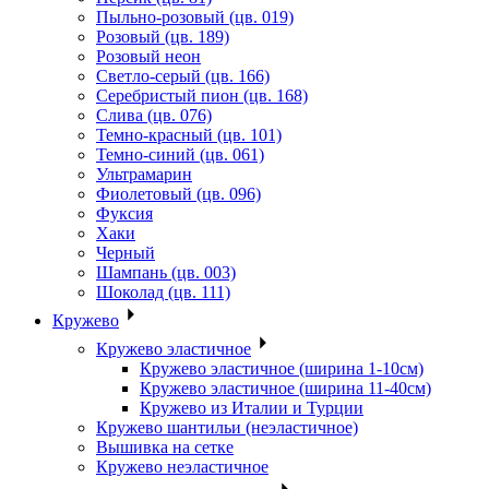
Пыльно-розовый (цв. 019)
Розовый (цв. 189)
Розовый неон
Светло-серый (цв. 166)
Серебристый пион (цв. 168)
Слива (цв. 076)
Темно-красный (цв. 101)
Темно-синий (цв. 061)
Ультрамарин
Фиолетовый (цв. 096)
Фуксия
Хаки
Черный
Шампань (цв. 003)
Шоколад (цв. 111)
Кружево
Кружево эластичное
Кружево эластичное (ширина 1-10см)
Кружево эластичное (ширина 11-40см)
Кружево из Италии и Турции
Кружево шантильи (неэластичное)
Вышивка на сетке
Кружево неэластичное