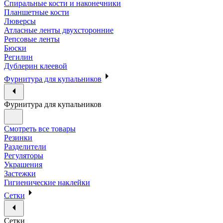
Спиральные кости и наконечники
Планшетные кости
Люверсы
Атласные ленты двухсторонние
Репсовые ленты
Бюски
Регилин
Дублерин клеевой
Фурнитура для купальников
Фурнитура для купальников
Смотреть все товары
Резинки
Разделители
Регуляторы
Украшения
Застежки
Гигиенические наклейки
Сетки
Сетки