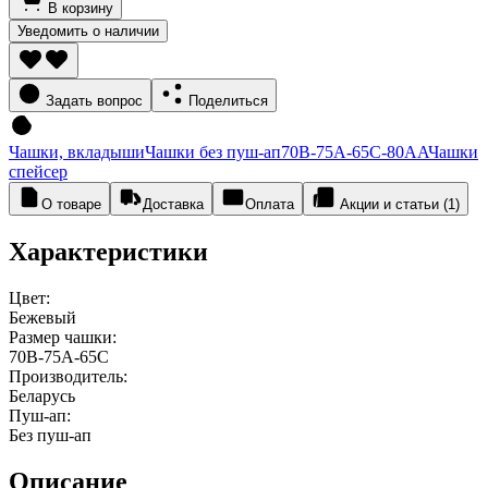
В корзину
Уведомить о наличии
Задать вопрос
Поделиться
Чашки, вкладыши
Чашки без пуш-ап
70В-75А-65С-80АА
Чашки
спейсер
О товаре
Доставка
Оплата
Акции и статьи (1)
Характеристики
Цвет:
Бежевый
Размер чашки:
70В-75А-65С
Производитель:
Беларусь
Пуш-ап:
Без пуш-ап
Описание