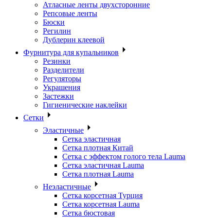
Атласные ленты двухсторонние
Репсовые ленты
Бюски
Регилин
Дублерин клеевой
Фурнитура для купальников
Резинки
Разделители
Регуляторы
Украшения
Застежки
Гигиенические наклейки
Сетки
Эластичные
Сетка эластичная
Сетка плотная Китай
Сетка с эффектом голого тела Lauma
Сетка эластичная Lauma
Сетка плотная Lauma
Неэластичные
Сетка корсетная Турция
Сетка корсетная Lauma
Сетка бюстовая