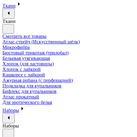
Ткани
Ткани
Смотреть все товары
Атлас-стрейч (Искусственный шёлк)
Микрофибра
Бюстовый трикотаж (трилобал)
Бельевая утягивающая
Хлопок (для ластовицы)
Хлопок с лайкрой
Кашкорсе с лайкрой
Ажурная рибана (с перфорацией)
Подкладка для купальников
Бифлекс для купальников
Атлас прокатный
Для эротического белья
Наборы
Наборы