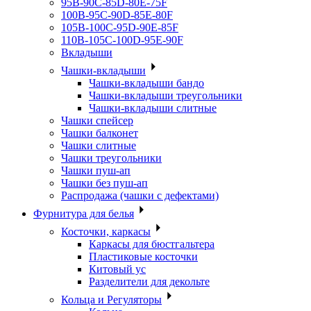
95B-90C-85D-80E-75F
100B-95C-90D-85E-80F
105B-100C-95D-90E-85F
110B-105C-100D-95E-90F
Вкладыши
Чашки-вкладыши
Чашки-вкладыши бандо
Чашки-вкладыши треугольники
Чашки-вкладыши слитные
Чашки спейсер
Чашки балконет
Чашки слитные
Чашки треугольники
Чашки пуш-ап
Чашки без пуш-ап
Распродажа (чашки с дефектами)
Фурнитура для белья
Косточки, каркасы
Каркасы для бюстгальтера
Пластиковые косточки
Китовый ус
Разделители для декольте
Кольца и Регуляторы