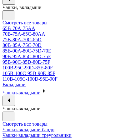
Чашки, вкладыши
Смотреть все товары
65B-70A-75АА
70В-75А-65С-80АА
75В-80А-70С-65D
80В-85А-75С-70D
85В-90А-80С-75D-70E
90B-95A-85C-80D-75E
95B-90C-85D-80E-75F
100B-95C-90D-85E-80F
105B-100C-95D-90E-85F
110B-105C-100D-95E-90F
Вкладыши
Чашки-вкладыши
Чашки-вкладыши
Смотреть все товары
Чашки-вкладыши бандо
Чашки-вкладыши треугольники