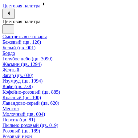
Цветовая палитра
Цветовая палитра
Смотреть все товары
Бежевый (цв. 126)
Белый (цв. 001)
Бордо
Голубое небо (цв. 3090)
Жасмин (цв. 1294)
Желтый
Загар (цв. 030)
Изумруд (цв. 1994)
Кофе (цв. 738)
Кофейно-розовый (цв. 885)
Красный (цв. 100)
Лавандово-серый (цв. 620)
Ментол
Молочный (цв. 004)
Персик (цв. 81)
Пыльно-розовый (цв. 019)
Розовый (цв. 189)
Розовый неон