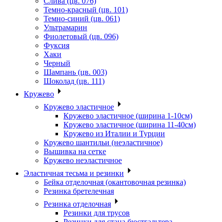
Слива (цв. 076)
Темно-красный (цв. 101)
Темно-синий (цв. 061)
Ультрамарин
Фиолетовый (цв. 096)
Фуксия
Хаки
Черный
Шампань (цв. 003)
Шоколад (цв. 111)
Кружево
Кружево эластичное
Кружево эластичное (ширина 1-10см)
Кружево эластичное (ширина 11-40см)
Кружево из Италии и Турции
Кружево шантильи (неэластичное)
Вышивка на сетке
Кружево неэластичное
Эластичная тесьма и резинки
Бейка отделочная (окантовочная резинка)
Резинка бретелечная
Резинка отделочная
Резинки для трусов
Резинки для стана бюстгальтера