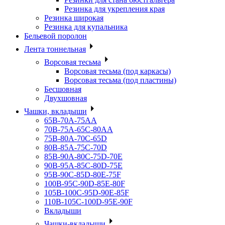
Резинка для укрепления края
Резинка широкая
Резинка для купальника
Бельевой поролон
Лента тоннельная
Ворсовая тесьма
Ворсовая тесьма (под каркасы)
Ворсовая тесьма (под пластины)
Бесшовная
Двухшовная
Чашки, вкладыши
65B-70A-75АА
70В-75А-65С-80АА
75В-80А-70С-65D
80В-85А-75С-70D
85В-90А-80С-75D-70E
90B-95A-85C-80D-75E
95B-90C-85D-80E-75F
100B-95C-90D-85E-80F
105B-100C-95D-90E-85F
110B-105C-100D-95E-90F
Вкладыши
Чашки-вкладыши