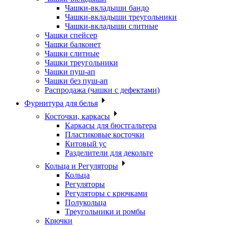
Чашки-вкладыши бандо
Чашки-вкладыши треугольники
Чашки-вкладыши слитные
Чашки спейсер
Чашки балконет
Чашки слитные
Чашки треугольники
Чашки пуш-ап
Чашки без пуш-ап
Распродажа (чашки с дефектами)
Фурнитура для белья
Косточки, каркасы
Каркасы для бюстгальтера
Пластиковые косточки
Китовый ус
Разделители для декольте
Кольца и Регуляторы
Кольца
Регуляторы
Регуляторы с крючками
Полукольца
Треугольники и ромбы
Крючки