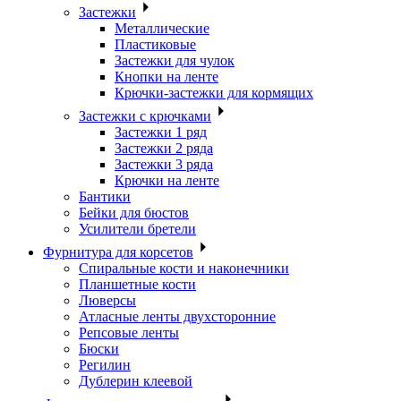
Застежки
Металлические
Пластиковые
Застежки для чулок
Кнопки на ленте
Крючки-застежки для кормящих
Застежки с крючками
Застежки 1 ряд
Застежки 2 ряда
Застежки 3 ряда
Крючки на ленте
Бантики
Бейки для бюстов
Усилители бретели
Фурнитура для корсетов
Спиральные кости и наконечники
Планшетные кости
Люверсы
Атласные ленты двухсторонние
Репсовые ленты
Бюски
Регилин
Дублерин клеевой