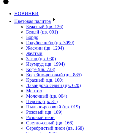
НОВИНКИ
Цветовая палитра
Бежевый (цв. 126)
Белый (цв. 001)
Бордо
Голубое небо (цв. 3090)
Жасмин (цв. 1294)
Желтый
Загар (цв. 030)
Изумруд (цв. 1994)
Кофе (цв. 738)
Кофейно-розовый (цв. 885)
Красный (цв. 100)
Лавандово-серый (цв. 620)
Ментол
Молочный (цв. 004)
Персик (цв. 81)
Пыльно-розовый (цв. 019)
Розовый (цв. 189)
Розовый неон
Светло-серый (цв. 166)
Серебристый пион (цв. 168)