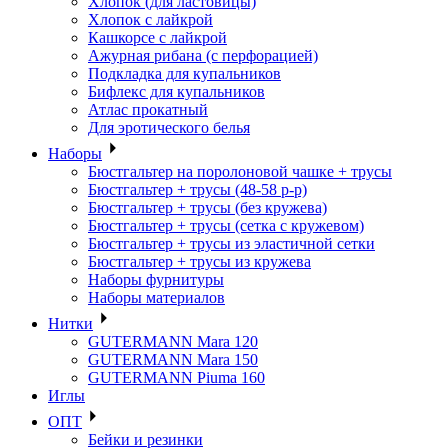
Хлопок (для ластовицы)
Хлопок с лайкрой
Кашкорсе с лайкрой
Ажурная рибана (с перфорацией)
Подкладка для купальников
Бифлекс для купальников
Атлас прокатный
Для эротического белья
Наборы
Бюстгальтер на поролоновой чашке + трусы
Бюстгальтер + трусы (48-58 р-р)
Бюстгальтер + трусы (без кружева)
Бюстгальтер + трусы (сетка с кружевом)
Бюстгальтер + трусы из эластичной сетки
Бюстгальтер + трусы из кружева
Наборы фурнитуры
Наборы материалов
Нитки
GUTERMANN Mara 120
GUTERMANN Mara 150
GUTERMANN Piuma 160
Иглы
ОПТ
Бейки и резинки