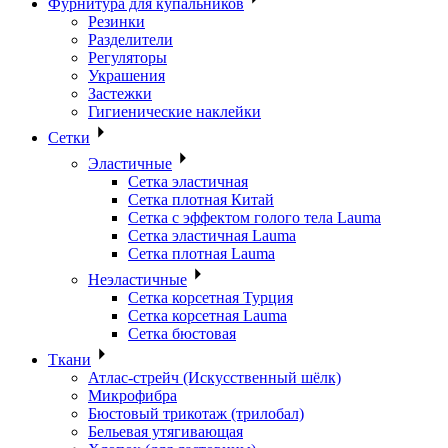
Фурнитура для купальников
Резинки
Разделители
Регуляторы
Украшения
Застежки
Гигиенические наклейки
Сетки
Эластичные
Сетка эластичная
Сетка плотная Китай
Сетка с эффектом голого тела Lauma
Сетка эластичная Lauma
Сетка плотная Lauma
Неэластичные
Сетка корсетная Турция
Сетка корсетная Lauma
Сетка бюстовая
Ткани
Атлас-стрейч (Искусственный шёлк)
Микрофибра
Бюстовый трикотаж (трилобал)
Бельевая утягивающая