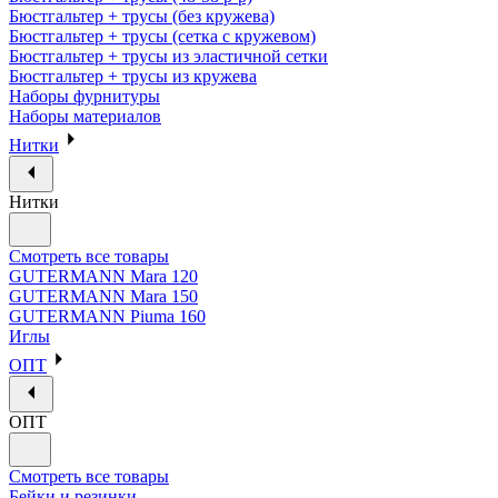
Бюстгальтер + трусы (без кружева)
Бюстгальтер + трусы (сетка с кружевом)
Бюстгальтер + трусы из эластичной сетки
Бюстгальтер + трусы из кружева
Наборы фурнитуры
Наборы материалов
Нитки
Нитки
Смотреть все товары
GUTERMANN Mara 120
GUTERMANN Mara 150
GUTERMANN Piuma 160
Иглы
ОПТ
ОПТ
Смотреть все товары
Бейки и резинки