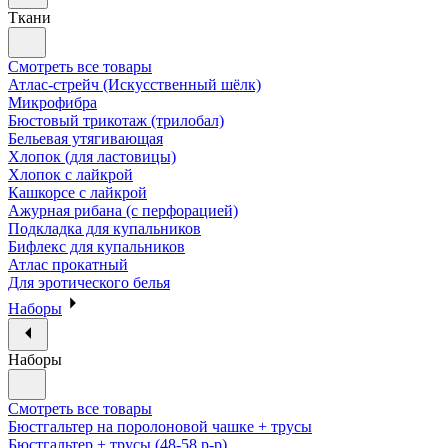
Ткани
Смотреть все товары
Атлас-стрейч (Искусственный шёлк)
Микрофибра
Бюстовый трикотаж (трилобал)
Бельевая утягивающая
Хлопок (для ластовицы)
Хлопок с лайкрой
Кашкорсе с лайкрой
Ажурная рибана (с перфорацией)
Подкладка для купальников
Бифлекс для купальников
Атлас прокатный
Для эротического белья
Наборы
Наборы
Смотреть все товары
Бюстгальтер на поролоновой чашке + трусы
Бюстгальтер + трусы (48-58 р-р)