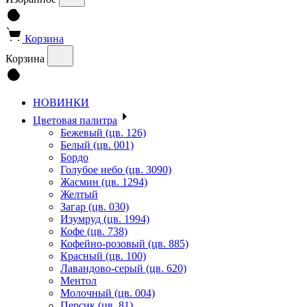
Корзина
Корзина
НОВИНКИ
Цветовая палитра
Бежевый (цв. 126)
Белый (цв. 001)
Бордо
Голубое небо (цв. 3090)
Жасмин (цв. 1294)
Желтый
Загар (цв. 030)
Изумруд (цв. 1994)
Кофе (цв. 738)
Кофейно-розовый (цв. 885)
Красный (цв. 100)
Лавандово-серый (цв. 620)
Ментол
Молочный (цв. 004)
Персик (цв. 81)