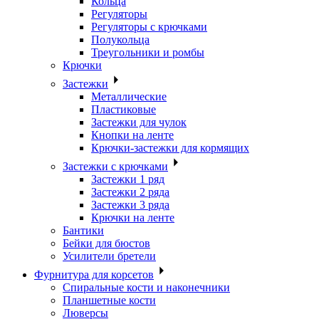
Кольца
Регуляторы
Регуляторы с крючками
Полукольца
Треугольники и ромбы
Крючки
Застежки
Металлические
Пластиковые
Застежки для чулок
Кнопки на ленте
Крючки-застежки для кормящих
Застежки с крючками
Застежки 1 ряд
Застежки 2 ряда
Застежки 3 ряда
Крючки на ленте
Бантики
Бейки для бюстов
Усилители бретели
Фурнитура для корсетов
Спиральные кости и наконечники
Планшетные кости
Люверсы