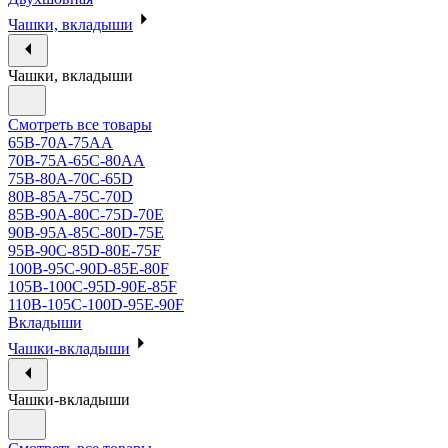
Чашки, вкладыши
Чашки, вкладыши
Смотреть все товары
65B-70A-75АА
70В-75А-65С-80АА
75В-80А-70С-65D
80В-85А-75С-70D
85В-90А-80С-75D-70E
90B-95A-85C-80D-75E
95B-90C-85D-80E-75F
100B-95C-90D-85E-80F
105B-100C-95D-90E-85F
110B-105C-100D-95E-90F
Вкладыши
Чашки-вкладыши
Чашки-вкладыши