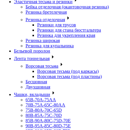
Эластичная тесьма и резинки
Бейка отделочная (окантовочная резинка)
Резинка бретелечная
Резинка отделочная
Резинки для трусов
Резинки для стана бюстгальтера
Резинка для укрепления края
Резинка широкая
Резинка для купальника
Бельевой поролон
Лента тоннельная
Ворсовая тесьма
Ворсовая тесьма (под каркасы)
Ворсовая тесьма (под пластины)
Бесшовная
Двухшовная
Чашки, вкладыши
65B-70A-75АА
70В-75А-65С-80АА
75В-80А-70С-65D
80В-85А-75С-70D
85В-90А-80С-75D-70E
90B-95A-85C-80D-75E