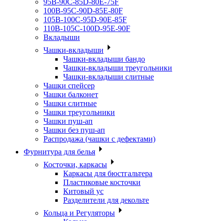
95B-90C-85D-80E-75F
100B-95C-90D-85E-80F
105B-100C-95D-90E-85F
110B-105C-100D-95E-90F
Вкладыши
Чашки-вкладыши
Чашки-вкладыши бандо
Чашки-вкладыши треугольники
Чашки-вкладыши слитные
Чашки спейсер
Чашки балконет
Чашки слитные
Чашки треугольники
Чашки пуш-ап
Чашки без пуш-ап
Распродажа (чашки с дефектами)
Фурнитура для белья
Косточки, каркасы
Каркасы для бюстгальтера
Пластиковые косточки
Китовый ус
Разделители для декольте
Кольца и Регуляторы