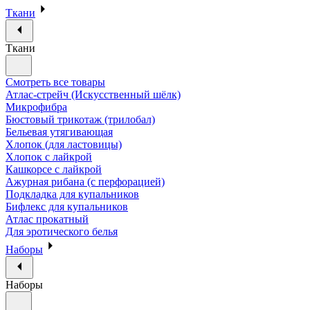
Ткани
Ткани
Смотреть все товары
Атлас-стрейч (Искусственный шёлк)
Микрофибра
Бюстовый трикотаж (трилобал)
Бельевая утягивающая
Хлопок (для ластовицы)
Хлопок с лайкрой
Кашкорсе с лайкрой
Ажурная рибана (с перфорацией)
Подкладка для купальников
Бифлекс для купальников
Атлас прокатный
Для эротического белья
Наборы
Наборы