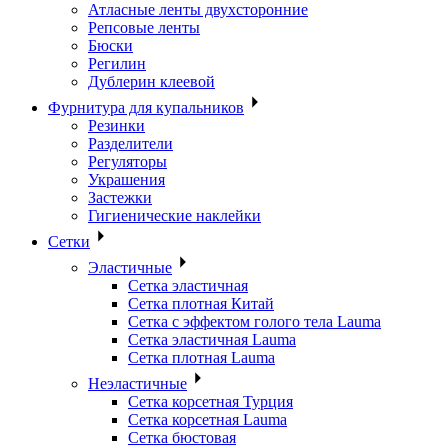
Атласные ленты двухсторонние
Репсовые ленты
Бюски
Регилин
Дублерин клеевой
Фурнитура для купальников
Резинки
Разделители
Регуляторы
Украшения
Застежки
Гигиенические наклейки
Сетки
Эластичные
Сетка эластичная
Сетка плотная Китай
Сетка с эффектом голого тела Lauma
Сетка эластичная Lauma
Сетка плотная Lauma
Неэластичные
Сетка корсетная Турция
Сетка корсетная Lauma
Сетка бюстовая