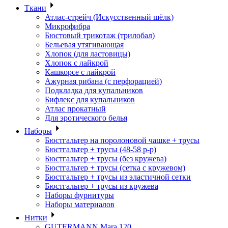
Ткани
Атлас-стрейч (Искусственный шёлк)
Микрофибра
Бюстовый трикотаж (трилобал)
Бельевая утягивающая
Хлопок (для ластовицы)
Хлопок с лайкрой
Кашкорсе с лайкрой
Ажурная рибана (с перфорацией)
Подкладка для купальников
Бифлекс для купальников
Атлас прокатный
Для эротического белья
Наборы
Бюстгальтер на поролоновой чашке + трусы
Бюстгальтер + трусы (48-58 р-р)
Бюстгальтер + трусы (без кружева)
Бюстгальтер + трусы (сетка с кружевом)
Бюстгальтер + трусы из эластичной сетки
Бюстгальтер + трусы из кружева
Наборы фурнитуры
Наборы материалов
Нитки
GUTERMANN Mara 120