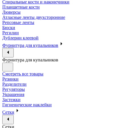
Спиральные кости и наконечники
Планшетные кости
Люверсы
Атласные ленты двухсторонние
Репсовые ленты
Бюски
Регилин
Дублерин клеевой
Фурнитура для купальников
Фурнитура для купальников
Смотреть все товары
Резинки
Разделители
Регуляторы
Украшения
Застежки
Гигиенические наклейки
Сетки
Сетки