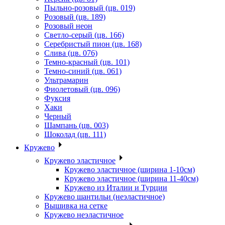
Пыльно-розовый (цв. 019)
Розовый (цв. 189)
Розовый неон
Светло-серый (цв. 166)
Серебристый пион (цв. 168)
Слива (цв. 076)
Темно-красный (цв. 101)
Темно-синий (цв. 061)
Ультрамарин
Фиолетовый (цв. 096)
Фуксия
Хаки
Черный
Шампань (цв. 003)
Шоколад (цв. 111)
Кружево
Кружево эластичное
Кружево эластичное (ширина 1-10см)
Кружево эластичное (ширина 11-40см)
Кружево из Италии и Турции
Кружево шантильи (неэластичное)
Вышивка на сетке
Кружево неэластичное