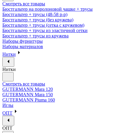
Смотреть все товары
Бюстгальтер на поролоновой чашке + трусы
Бюстгальтер + трусы (48-58 р-р)
Бюстгальтер + трусы (без кружева)
Бюстгальтер + трусы (сетка с кружевом)
Бюстгальтер + трусы из эластичной сетки
Бюстгальтер + трусы из кружева
Наборы фурнитуры
Наборы материалов
Нитки
Нитки
Смотреть все товары
GUTERMANN Mara 120
GUTERMANN Mara 150
GUTERMANN Piuma 160
Иглы
ОПТ
ОПТ