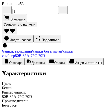
В наличии
53
В корзину
Уведомить о наличии
Задать вопрос
Поделиться
Чашки, вкладыши
Чашки без пуш-ап
Чашки
спейсер
80В-85А-75С-70D
О товаре
Доставка
Оплата
Акции и статьи (1)
Характеристики
Цвет:
Белый
Размер чашки:
80В-85А-75С-70D
Производитель:
Беларусь