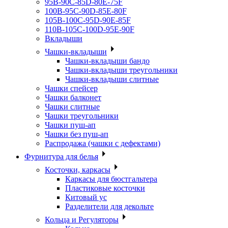
95B-90C-85D-80E-75F
100B-95C-90D-85E-80F
105B-100C-95D-90E-85F
110B-105C-100D-95E-90F
Вкладыши
Чашки-вкладыши
Чашки-вкладыши бандо
Чашки-вкладыши треугольники
Чашки-вкладыши слитные
Чашки спейсер
Чашки балконет
Чашки слитные
Чашки треугольники
Чашки пуш-ап
Чашки без пуш-ап
Распродажа (чашки с дефектами)
Фурнитура для белья
Косточки, каркасы
Каркасы для бюстгальтера
Пластиковые косточки
Китовый ус
Разделители для декольте
Кольца и Регуляторы