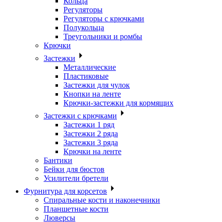
Кольца
Регуляторы
Регуляторы с крючками
Полукольца
Треугольники и ромбы
Крючки
Застежки
Металлические
Пластиковые
Застежки для чулок
Кнопки на ленте
Крючки-застежки для кормящих
Застежки с крючками
Застежки 1 ряд
Застежки 2 ряда
Застежки 3 ряда
Крючки на ленте
Бантики
Бейки для бюстов
Усилители бретели
Фурнитура для корсетов
Спиральные кости и наконечники
Планшетные кости
Люверсы