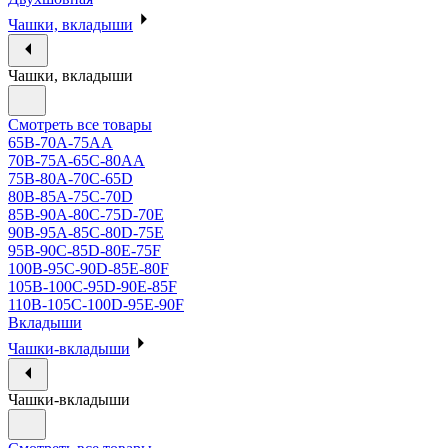
Чашки, вкладыши
Чашки, вкладыши
Смотреть все товары
65B-70A-75АА
70В-75А-65С-80АА
75В-80А-70С-65D
80В-85А-75С-70D
85В-90А-80С-75D-70E
90B-95A-85C-80D-75E
95B-90C-85D-80E-75F
100B-95C-90D-85E-80F
105B-100C-95D-90E-85F
110B-105C-100D-95E-90F
Вкладыши
Чашки-вкладыши
Чашки-вкладыши