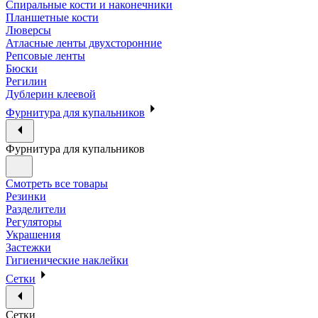
Спиральные кости и наконечники
Планшетные кости
Люверсы
Атласные ленты двухсторонние
Репсовые ленты
Бюски
Регилин
Дублерин клеевой
Фурнитура для купальников
Фурнитура для купальников
Смотреть все товары
Резинки
Разделители
Регуляторы
Украшения
Застежки
Гигиенические наклейки
Сетки
Сетки