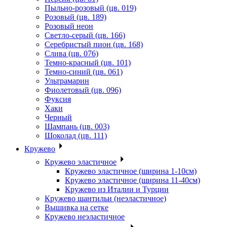
Пыльно-розовый (цв. 019)
Розовый (цв. 189)
Розовый неон
Светло-серый (цв. 166)
Серебристый пион (цв. 168)
Слива (цв. 076)
Темно-красный (цв. 101)
Темно-синий (цв. 061)
Ультрамарин
Фиолетовый (цв. 096)
Фуксия
Хаки
Черный
Шампань (цв. 003)
Шоколад (цв. 111)
Кружево
Кружево эластичное
Кружево эластичное (ширина 1-10см)
Кружево эластичное (ширина 11-40см)
Кружево из Италии и Турции
Кружево шантильи (неэластичное)
Вышивка на сетке
Кружево неэластичное