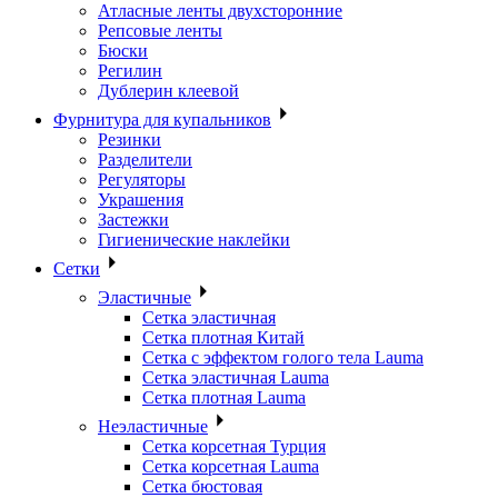
Атласные ленты двухсторонние
Репсовые ленты
Бюски
Регилин
Дублерин клеевой
Фурнитура для купальников
Резинки
Разделители
Регуляторы
Украшения
Застежки
Гигиенические наклейки
Сетки
Эластичные
Сетка эластичная
Сетка плотная Китай
Сетка с эффектом голого тела Lauma
Сетка эластичная Lauma
Сетка плотная Lauma
Неэластичные
Сетка корсетная Турция
Сетка корсетная Lauma
Сетка бюстовая