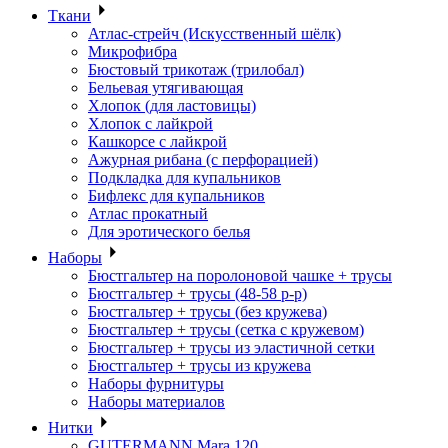
Ткани
Атлас-стрейч (Искусственный шёлк)
Микрофибра
Бюстовый трикотаж (трилобал)
Бельевая утягивающая
Хлопок (для ластовицы)
Хлопок с лайкрой
Кашкорсе с лайкрой
Ажурная рибана (с перфорацией)
Подкладка для купальников
Бифлекс для купальников
Атлас прокатный
Для эротического белья
Наборы
Бюстгальтер на поролоновой чашке + трусы
Бюстгальтер + трусы (48-58 р-р)
Бюстгальтер + трусы (без кружева)
Бюстгальтер + трусы (сетка с кружевом)
Бюстгальтер + трусы из эластичной сетки
Бюстгальтер + трусы из кружева
Наборы фурнитуры
Наборы материалов
Нитки
GUTERMANN Mara 120