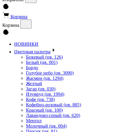
Корзина
Корзина
НОВИНКИ
Цветовая палитра
Бежевый (цв. 126)
Белый (цв. 001)
Бордо
Голубое небо (цв. 3090)
Жасмин (цв. 1294)
Желтый
Загар (цв. 030)
Изумруд (цв. 1994)
Кофе (цв. 738)
Кофейно-розовый (цв. 885)
Красный (цв. 100)
Лавандово-серый (цв. 620)
Ментол
Молочный (цв. 004)
Персик (цв. 81)