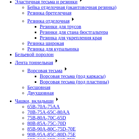
Эластичная тесьма и резинки
Бейка отделочная (окантовочная резинка)
Резинка бретелечная
Резинка отделочная
Резинки для трусов
Резинки для стана бюстгальтера
Резинка для укрепления края
Резинка широкая
Резинка для купальника
Бельевой поролон
Лента тоннельная
Ворсовая тесьма
Ворсовая тесьма (под каркасы)
Ворсовая тесьма (под пластины)
Бесшовная
Двухшовная
Чашки, вкладыши
65B-70A-75АА
70В-75А-65С-80АА
75В-80А-70С-65D
80В-85А-75С-70D
85В-90А-80С-75D-70E
90B-95A-85C-80D-75E