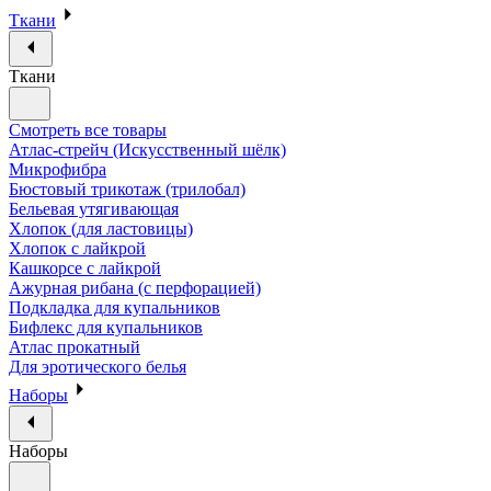
Ткани
Ткани
Смотреть все товары
Атлас-стрейч (Искусственный шёлк)
Микрофибра
Бюстовый трикотаж (трилобал)
Бельевая утягивающая
Хлопок (для ластовицы)
Хлопок с лайкрой
Кашкорсе с лайкрой
Ажурная рибана (с перфорацией)
Подкладка для купальников
Бифлекс для купальников
Атлас прокатный
Для эротического белья
Наборы
Наборы