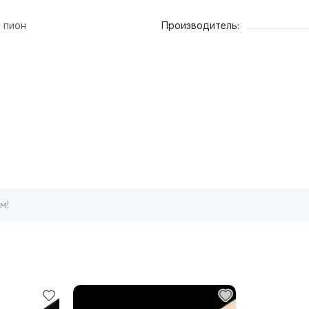
 пион
Производитель:
м!