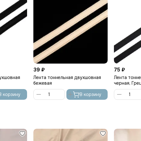
39 ₽
75 ₽
вухшовная
Лента тоннельная двухшовная
Лента тонн
бежевая
черная, Гре
В корзину
В корзину