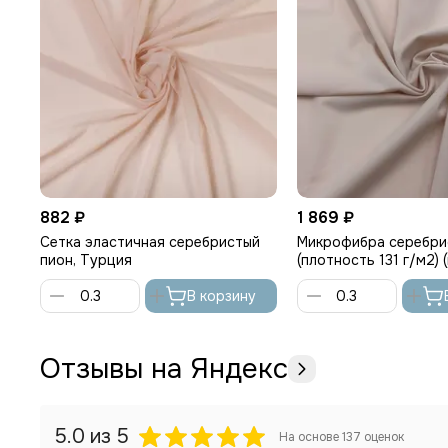
882 ₽
1 869 ₽
Сетка эластичная серебристый
Микрофибра серебри
пион, Турция
(плотность 131 г/м2) (
Lauma
В корзину
Отзывы на Яндекс
5.0
из 5
На основе
137
оценок