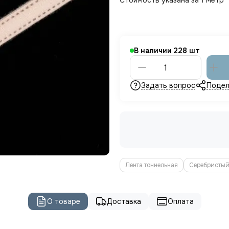
Стоимость указана за 1 метр
В наличии
228
Задать вопрос
Подел
Лента тоннельная
Серебристый 
О товаре
Доставка
Оплата