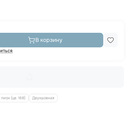
В корзину
иться
пион (цв. 168)
Двухшовная