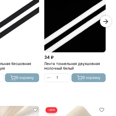
34 ₽
39
ельная бесшовная
Лента тоннельная двухшовная
Ле
ция
молочный белый
те
В корзину
В корзину
−25%