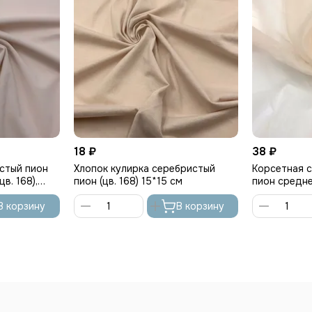
18 ₽
38 ₽
стый пион
Хлопок кулирка серебристый
Корсетная 
цв. 168),
пион (цв. 168) 15*15 см
пион средне
Турция
В корзину
В корзину