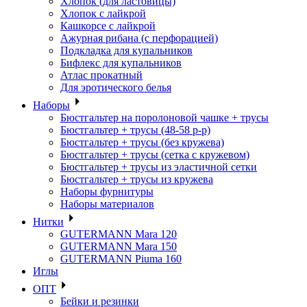
Хлопок (для ластовицы)
Хлопок с лайкрой
Кашкорсе с лайкрой
Ажурная рибана (с перфорацией)
Подкладка для купальников
Бифлекс для купальников
Атлас прокатный
Для эротического белья
Наборы
Бюстгальтер на поролоновой чашке + трусы
Бюстгальтер + трусы (48-58 р-р)
Бюстгальтер + трусы (без кружева)
Бюстгальтер + трусы (сетка с кружевом)
Бюстгальтер + трусы из эластичной сетки
Бюстгальтер + трусы из кружева
Наборы фурнитуры
Наборы материалов
Нитки
GUTERMANN Mara 120
GUTERMANN Mara 150
GUTERMANN Piuma 160
Иглы
ОПТ
Бейки и резинки