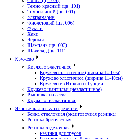
Слива (цв. 076)
Темно-красный (цв. 101)
Темно-синий (цв. 061)
Ультрамарин
Фиолетовый (цв. 096)
Фуксия
Хаки
Черный
Шампань (цв. 003)
Шоколад (цв. 111)
Кружево
Кружево эластичное
Кружево эластичное (ширина 1-10см)
Кружево эластичное (ширина 11-40см)
Кружево из Италии и Турции
Кружево шантильи (неэластичное)
Вышивка на сетке
Кружево неэластичное
Эластичная тесьма и резинки
Бейка отделочная (окантовочная резинка)
Резинка бретелечная
Резинка отделочная
Резинки для трусов
Резинки для стана бюстгальтера