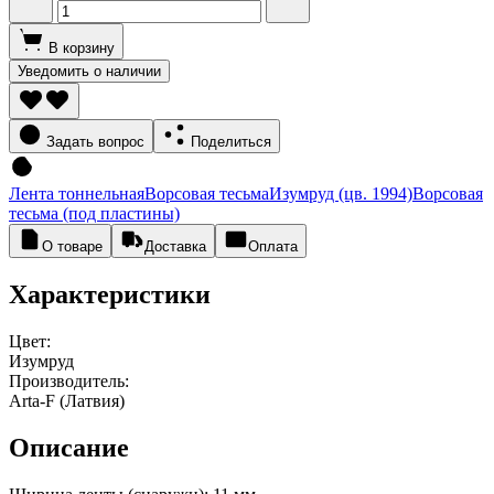
В корзину
Уведомить о наличии
Задать вопрос
Поделиться
Лента тоннельная
Ворсовая тесьма
Изумруд (цв. 1994)
Ворсовая
тесьма (под пластины)
О товаре
Доставка
Оплата
Характеристики
Цвет:
Изумруд
Производитель:
Arta-F (Латвия)
Описание