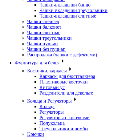
Чашки-вкладыши бандо
Чашки-вкладыши треугольники
Чашки-вкладыши слитные
Чашки спейсер
Чашки балконет
Чашки слитные
Чашки треугольники
Чашки пуш-ап
Чашки без пуш-ап
Распродажа (чашки с дефектами)
Фурнитура для белья
Косточки, каркасы
Каркасы для бюстгальтера
Пластиковые косточки
Китовый ус
Разделители для декольте
Кольца и Регуляторы
Кольца
Регуляторы
Регуляторы с крючками
Полукольца
Треугольники и ромбы
Крючки