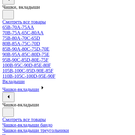
Чашки, вкладыши
Смотреть все товары
65B-70A-75АА
70В-75А-65С-80АА
75В-80А-70С-65D
80В-85А-75С-70D
85В-90А-80С-75D-70E
90B-95A-85C-80D-75E
95B-90C-85D-80E-75F
100B-95C-90D-85E-80F
105B-100C-95D-90E-85F
110B-105C-100D-95E-90F
Вкладыши
Чашки-вкладыши
Чашки-вкладыши
Смотреть все товары
Чашки-вкладыши бандо
Чашки-вкладыши треугольники