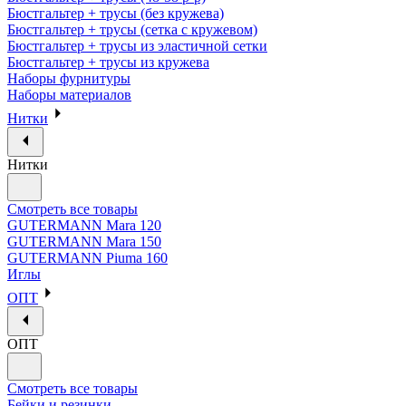
Бюстгальтер + трусы (без кружева)
Бюстгальтер + трусы (сетка с кружевом)
Бюстгальтер + трусы из эластичной сетки
Бюстгальтер + трусы из кружева
Наборы фурнитуры
Наборы материалов
Нитки
Нитки
Смотреть все товары
GUTERMANN Mara 120
GUTERMANN Mara 150
GUTERMANN Piuma 160
Иглы
ОПТ
ОПТ
Смотреть все товары
Бейки и резинки