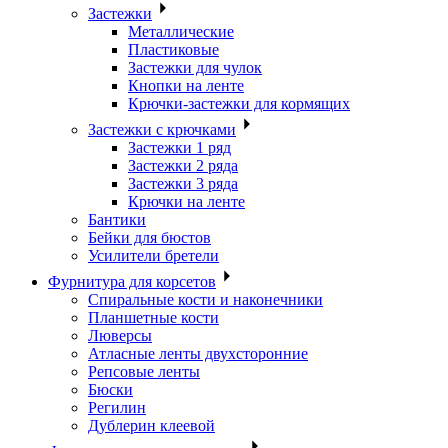
Застежки
Металлические
Пластиковые
Застежки для чулок
Кнопки на ленте
Крючки-застежки для кормящих
Застежки с крючками
Застежки 1 ряд
Застежки 2 ряда
Застежки 3 ряда
Крючки на ленте
Бантики
Бейки для бюстов
Усилители бретели
Фурнитура для корсетов
Спиральные кости и наконечники
Планшетные кости
Люверсы
Атласные ленты двухсторонние
Репсовые ленты
Бюски
Регилин
Дублерин клеевой