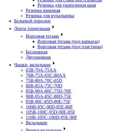
Резинка для укрепления края
Резинка широкая
Резинка для купальника
Бельевой поролон
Лента тоннельная
Ворсовая тесьма
Ворсовая тесьма (под каркасы)
Ворсовая тесьма (под пластины)
Бесшовная
Двухшовная
Чашки, вкладыши
65B-70A-75АА
70В-75А-65С-80АА
75В-80А-70С-65D
80В-85А-75С-70D
85В-90А-80С-75D-70E
90B-95A-85C-80D-75E
95B-90C-85D-80E-75F
100B-95C-90D-85E-80F
105B-100C-95D-90E-85F
110B-105C-100D-95E-90F
Вкладыши
Чашки-вкладыши