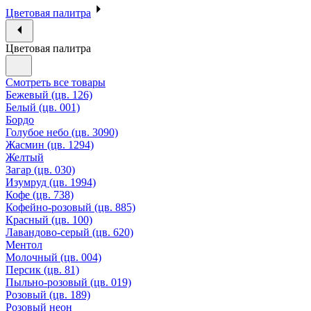
Цветовая палитра
Цветовая палитра
Смотреть все товары
Бежевый (цв. 126)
Белый (цв. 001)
Бордо
Голубое небо (цв. 3090)
Жасмин (цв. 1294)
Желтый
Загар (цв. 030)
Изумруд (цв. 1994)
Кофе (цв. 738)
Кофейно-розовый (цв. 885)
Красный (цв. 100)
Лавандово-серый (цв. 620)
Ментол
Молочный (цв. 004)
Персик (цв. 81)
Пыльно-розовый (цв. 019)
Розовый (цв. 189)
Розовый неон