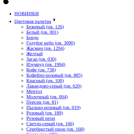
НОВИНКИ
Цветовая палитра
Бежевый (цв. 126)
Белый (цв. 001)
Бордо
Голубое небо (цв. 3090)
Жасмин (цв. 1294)
Желтый
Загар (цв. 030)
Изумруд (цв. 1994)
Кофе (цв. 738)
Кофейно-розовый (цв. 885)
Красный (цв. 100)
Лавандово-серый (цв. 620)
Ментол
Молочный (цв. 004)
Персик (цв. 81)
Пыльно-розовый (цв. 019)
Розовый (цв. 189)
Розовый неон
Светло-серый (цв. 166)
Серебристый пион (цв. 168)