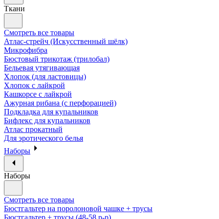
Ткани
Смотреть все товары
Атлас-стрейч (Искусственный шёлк)
Микрофибра
Бюстовый трикотаж (трилобал)
Бельевая утягивающая
Хлопок (для ластовицы)
Хлопок с лайкрой
Кашкорсе с лайкрой
Ажурная рибана (с перфорацией)
Подкладка для купальников
Бифлекс для купальников
Атлас прокатный
Для эротического белья
Наборы
Наборы
Смотреть все товары
Бюстгальтер на поролоновой чашке + трусы
Бюстгальтер + трусы (48-58 р-р)