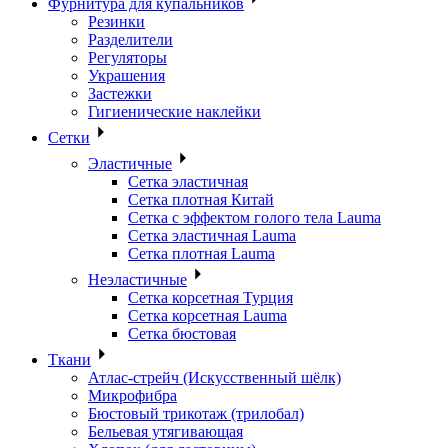
Фурнитура для купальников
Резинки
Разделители
Регуляторы
Украшения
Застежки
Гигиенические наклейки
Сетки
Эластичные
Сетка эластичная
Сетка плотная Китай
Сетка с эффектом голого тела Lauma
Сетка эластичная Lauma
Сетка плотная Lauma
Неэластичные
Сетка корсетная Турция
Сетка корсетная Lauma
Сетка бюстовая
Ткани
Атлас-стрейч (Искусственный шёлк)
Микрофибра
Бюстовый трикотаж (трилобал)
Бельевая утягивающая