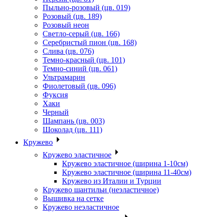
Пыльно-розовый (цв. 019)
Розовый (цв. 189)
Розовый неон
Светло-серый (цв. 166)
Серебристый пион (цв. 168)
Слива (цв. 076)
Темно-красный (цв. 101)
Темно-синий (цв. 061)
Ультрамарин
Фиолетовый (цв. 096)
Фуксия
Хаки
Черный
Шампань (цв. 003)
Шоколад (цв. 111)
Кружево
Кружево эластичное
Кружево эластичное (ширина 1-10см)
Кружево эластичное (ширина 11-40см)
Кружево из Италии и Турции
Кружево шантильи (неэластичное)
Вышивка на сетке
Кружево неэластичное