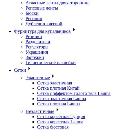
Атласные ленты двухсторонние
Репсовые ленты
Бюски
Регилин
Дублерин клеевой
Фурнитура для купальников
Резинки
Разделители
Регуляторы
Украшения
Застежки
Гигиенические наклейки
Сетки
Эластичные
Сетка эластичная
Сетка плотная Китай
Сетка с эффектом голого тела Lauma
Сетка эластичная Lauma
Сетка плотная Lauma
Неэластичные
Сетка корсетная Турция
Сетка корсетная Lauma
Сетка бюстовая