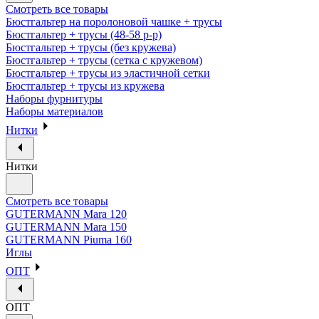
Смотреть все товары
Бюстгальтер на поролоновой чашке + трусы
Бюстгальтер + трусы (48-58 р-р)
Бюстгальтер + трусы (без кружева)
Бюстгальтер + трусы (сетка с кружевом)
Бюстгальтер + трусы из эластичной сетки
Бюстгальтер + трусы из кружева
Наборы фурнитуры
Наборы материалов
Нитки
Нитки
Смотреть все товары
GUTERMANN Mara 120
GUTERMANN Mara 150
GUTERMANN Piuma 160
Иглы
ОПТ
ОПТ