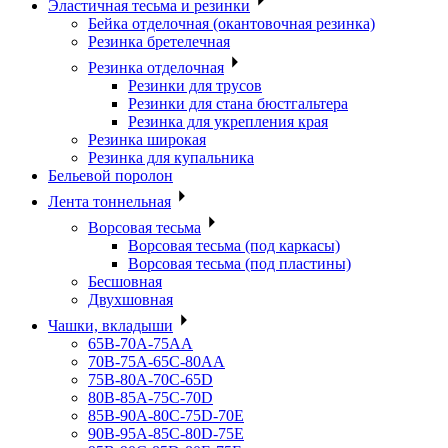
Эластичная тесьма и резинки
Бейка отделочная (окантовочная резинка)
Резинка бретелечная
Резинка отделочная
Резинки для трусов
Резинки для стана бюстгальтера
Резинка для укрепления края
Резинка широкая
Резинка для купальника
Бельевой поролон
Лента тоннельная
Ворсовая тесьма
Ворсовая тесьма (под каркасы)
Ворсовая тесьма (под пластины)
Бесшовная
Двухшовная
Чашки, вкладыши
65B-70A-75АА
70В-75А-65С-80АА
75В-80А-70С-65D
80В-85А-75С-70D
85В-90А-80С-75D-70E
90B-95A-85C-80D-75E