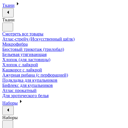
Ткани
Ткани
Смотреть все товары
Атлас-стрейч (Искусственный шёлк)
Микрофибра
Бюстовый трикотаж (трилобал)
Бельевая утягивающая
Хлопок (для ластовицы)
Хлопок с лайкрой
Кашкорсе с лайкрой
Ажурная рибана (с перфорацией)
Подкладка для купальников
Бифлекс для купальников
Атлас прокатный
Для эротического белья
Наборы
Наборы