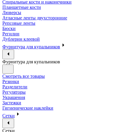
Спиральные кости и наконечники
Планшетные кости
Люверсы
Атласные ленты двухсторонние
Репсовые ленты
Бюски
Регилин
Дублерин клеевой
Фурнитура для купальников
Фурнитура для купальников
Смотреть все товары
Резинки
Разделители
Регуляторы
Украшения
Застежки
Гигиенические наклейки
Сетки
Сетки