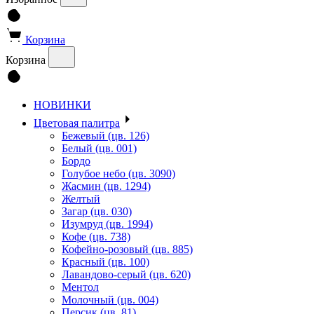
Корзина
Корзина
НОВИНКИ
Цветовая палитра
Бежевый (цв. 126)
Белый (цв. 001)
Бордо
Голубое небо (цв. 3090)
Жасмин (цв. 1294)
Желтый
Загар (цв. 030)
Изумруд (цв. 1994)
Кофе (цв. 738)
Кофейно-розовый (цв. 885)
Красный (цв. 100)
Лавандово-серый (цв. 620)
Ментол
Молочный (цв. 004)
Персик (цв. 81)