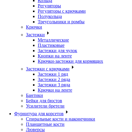
Кольца
Регуляторы
Регуляторы с крючками
Полукольца
Треугольники и ромбы
Крючки
Застежки
Металлические
Пластиковые
Застежки для чулок
Кнопки на ленте
Крючки-застежки для кормящих
Застежки с крючками
Застежки 1 ряд
Застежки 2 ряда
Застежки 3 ряда
Крючки на ленте
Бантики
Бейки для бюстов
Усилители бретели
Фурнитура для корсетов
Спиральные кости и наконечники
Планшетные кости
Люверсы