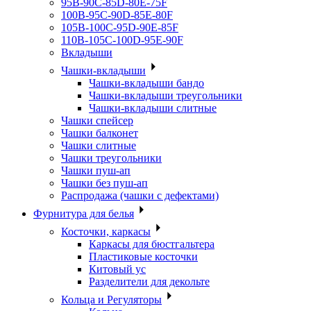
95B-90C-85D-80E-75F
100B-95C-90D-85E-80F
105B-100C-95D-90E-85F
110B-105C-100D-95E-90F
Вкладыши
Чашки-вкладыши
Чашки-вкладыши бандо
Чашки-вкладыши треугольники
Чашки-вкладыши слитные
Чашки спейсер
Чашки балконет
Чашки слитные
Чашки треугольники
Чашки пуш-ап
Чашки без пуш-ап
Распродажа (чашки с дефектами)
Фурнитура для белья
Косточки, каркасы
Каркасы для бюстгальтера
Пластиковые косточки
Китовый ус
Разделители для декольте
Кольца и Регуляторы