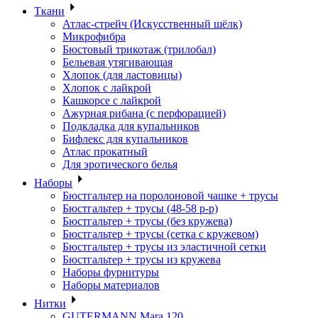
Ткани
Атлас-стрейч (Искусственный шёлк)
Микрофибра
Бюстовый трикотаж (трилобал)
Бельевая утягивающая
Хлопок (для ластовицы)
Хлопок с лайкрой
Кашкорсе с лайкрой
Ажурная рибана (с перфорацией)
Подкладка для купальников
Бифлекс для купальников
Атлас прокатный
Для эротического белья
Наборы
Бюстгальтер на поролоновой чашке + трусы
Бюстгальтер + трусы (48-58 р-р)
Бюстгальтер + трусы (без кружева)
Бюстгальтер + трусы (сетка с кружевом)
Бюстгальтер + трусы из эластичной сетки
Бюстгальтер + трусы из кружева
Наборы фурнитуры
Наборы материалов
Нитки
GUTERMANN Mara 120