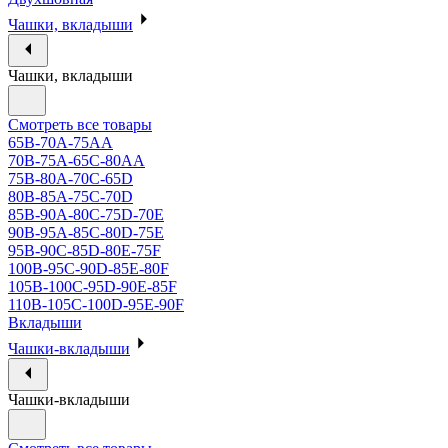
Чашки, вкладыши
Чашки, вкладыши
Смотреть все товары
65B-70A-75АА
70В-75А-65С-80АА
75В-80А-70С-65D
80В-85А-75С-70D
85В-90А-80С-75D-70E
90B-95A-85C-80D-75E
95B-90C-85D-80E-75F
100B-95C-90D-85E-80F
105B-100C-95D-90E-85F
110B-105C-100D-95E-90F
Вкладыши
Чашки-вкладыши
Чашки-вкладыши