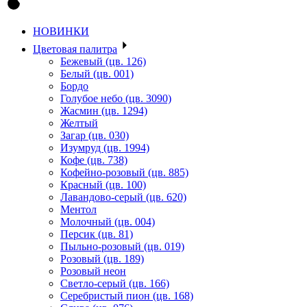
НОВИНКИ
Цветовая палитра
Бежевый (цв. 126)
Белый (цв. 001)
Бордо
Голубое небо (цв. 3090)
Жасмин (цв. 1294)
Желтый
Загар (цв. 030)
Изумруд (цв. 1994)
Кофе (цв. 738)
Кофейно-розовый (цв. 885)
Красный (цв. 100)
Лавандово-серый (цв. 620)
Ментол
Молочный (цв. 004)
Персик (цв. 81)
Пыльно-розовый (цв. 019)
Розовый (цв. 189)
Розовый неон
Светло-серый (цв. 166)
Серебристый пион (цв. 168)