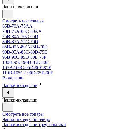
Чашки, вкладыши
Смотреть все товары
65B-70A-75АА
70В-75А-65С-80АА
75В-80А-70С-65D
80В-85А-75С-70D
85В-90А-80С-75D-70E
90B-95A-85C-80D-75E
95B-90C-85D-80E-75F
100B-95C-90D-85E-80F
105B-100C-95D-90E-85F
110B-105C-100D-95E-90F
Вкладыши
Чашки-вкладыши
Чашки-вкладыши
Смотреть все товары
Чашки-вкладыши бандо
Чашки-вкладыши треугольники