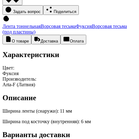
Задать вопрос
Поделиться
Лента тоннельная
Ворсовая тесьма
Фуксия
Ворсовая тесьма
(под пластины)
О товаре
Доставка
Оплата
Характеристики
Цвет:
Фуксия
Производитель:
Arta-F (Латвия)
Описание
Ширина ленты (снаружи): 11 мм
Ширина под косточку (внутренняя): 6 мм
Варианты доставки