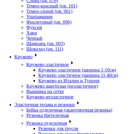
Слива (цв. 076)
Темно-красный (цв. 101)
Темно-синий (цв. 061)
Ультрамарин
Фиолетовый (цв. 096)
Фуксия
Хаки
Черный
Шампань (цв. 003)
Шоколад (цв. 111)
Кружево
Кружево эластичное
Кружево эластичное (ширина 1-10см)
Кружево эластичное (ширина 11-40см)
Кружево из Италии и Турции
Кружево шантильи (неэластичное)
Вышивка на сетке
Кружево неэластичное
Эластичная тесьма и резинки
Бейка отделочная (окантовочная резинка)
Резинка бретелечная
Резинка отделочная
Резинки для трусов
Резинки для стана бюстгальтера