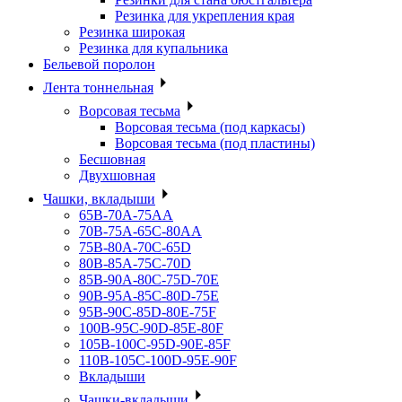
Резинка для укрепления края
Резинка широкая
Резинка для купальника
Бельевой поролон
Лента тоннельная
Ворсовая тесьма
Ворсовая тесьма (под каркасы)
Ворсовая тесьма (под пластины)
Бесшовная
Двухшовная
Чашки, вкладыши
65B-70A-75АА
70В-75А-65С-80АА
75В-80А-70С-65D
80В-85А-75С-70D
85В-90А-80С-75D-70E
90B-95A-85C-80D-75E
95B-90C-85D-80E-75F
100B-95C-90D-85E-80F
105B-100C-95D-90E-85F
110B-105C-100D-95E-90F
Вкладыши
Чашки-вкладыши