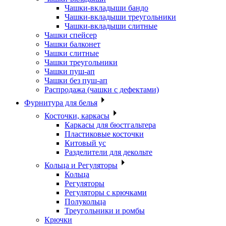
Чашки-вкладыши бандо
Чашки-вкладыши треугольники
Чашки-вкладыши слитные
Чашки спейсер
Чашки балконет
Чашки слитные
Чашки треугольники
Чашки пуш-ап
Чашки без пуш-ап
Распродажа (чашки с дефектами)
Фурнитура для белья
Косточки, каркасы
Каркасы для бюстгальтера
Пластиковые косточки
Китовый ус
Разделители для декольте
Кольца и Регуляторы
Кольца
Регуляторы
Регуляторы с крючками
Полукольца
Треугольники и ромбы
Крючки