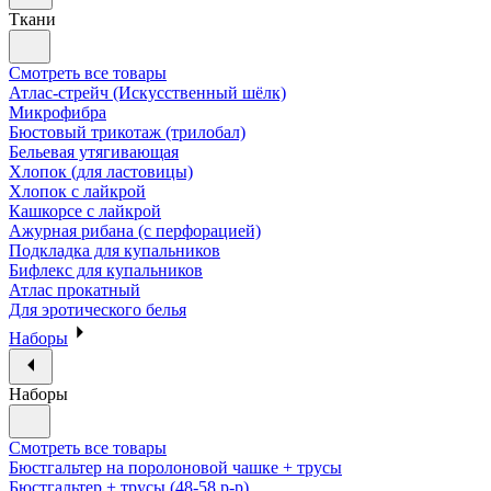
Ткани
Смотреть все товары
Атлас-стрейч (Искусственный шёлк)
Микрофибра
Бюстовый трикотаж (трилобал)
Бельевая утягивающая
Хлопок (для ластовицы)
Хлопок с лайкрой
Кашкорсе с лайкрой
Ажурная рибана (с перфорацией)
Подкладка для купальников
Бифлекс для купальников
Атлас прокатный
Для эротического белья
Наборы
Наборы
Смотреть все товары
Бюстгальтер на поролоновой чашке + трусы
Бюстгальтер + трусы (48-58 р-р)