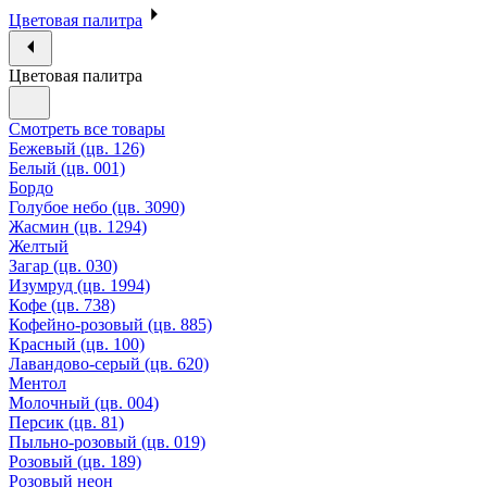
Цветовая палитра
Цветовая палитра
Смотреть все товары
Бежевый (цв. 126)
Белый (цв. 001)
Бордо
Голубое небо (цв. 3090)
Жасмин (цв. 1294)
Желтый
Загар (цв. 030)
Изумруд (цв. 1994)
Кофе (цв. 738)
Кофейно-розовый (цв. 885)
Красный (цв. 100)
Лавандово-серый (цв. 620)
Ментол
Молочный (цв. 004)
Персик (цв. 81)
Пыльно-розовый (цв. 019)
Розовый (цв. 189)
Розовый неон