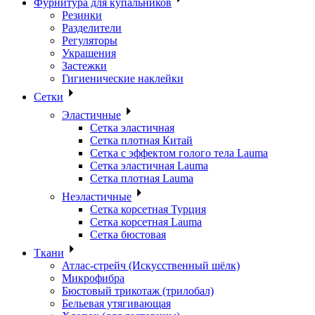
Фурнитура для купальников
Резинки
Разделители
Регуляторы
Украшения
Застежки
Гигиенические наклейки
Сетки
Эластичные
Сетка эластичная
Сетка плотная Китай
Сетка с эффектом голого тела Lauma
Сетка эластичная Lauma
Сетка плотная Lauma
Неэластичные
Сетка корсетная Турция
Сетка корсетная Lauma
Сетка бюстовая
Ткани
Атлас-стрейч (Искусственный шёлк)
Микрофибра
Бюстовый трикотаж (трилобал)
Бельевая утягивающая