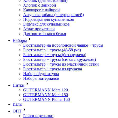
Хлопок (для ластовицы)
Хлопок с лайкрой
Кашкорсе с лайкрой
Ажурная рибана (с перфорацией)
Подкладка для купальников
Бифлекс для купальников
Атлас прокатный
Для эротического белья
Наборы
Бюстгальтер на поролоновой чашке + трусы
Бюстгальтер + трусы (48-58 р-р)
Бюстгальтер + трусы (без кружева)
Бюстгальтер + трусы (сетка с кружевом)
Бюстгальтер + трусы из эластичной сетки
Бюстгальтер + трусы из кружева
Наборы фурнитуры
Наборы материалов
Нитки
GUTERMANN Mara 120
GUTERMANN Mara 150
GUTERMANN Piuma 160
Иглы
ОПТ
Бейки и резинки