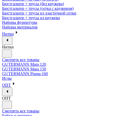
Бюстгальтер + трусы (без кружева)
Бюстгальтер + трусы (сетка с кружевом)
Бюстгальтер + трусы из эластичной сетки
Бюстгальтер + трусы из кружева
Наборы фурнитуры
Наборы материалов
Нитки
Нитки
Смотреть все товары
GUTERMANN Mara 120
GUTERMANN Mara 150
GUTERMANN Piuma 160
Иглы
ОПТ
ОПТ
Смотреть все товары
Бейки и резинки