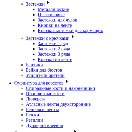
Застежки
Металлические
Пластиковые
Застежки для чулок
Кнопки на ленте
Крючки-застежки для кормящих
Застежки с крючками
Застежки 1 ряд
Застежки 2 ряда
Застежки 3 ряда
Крючки на ленте
Бантики
Бейки для бюстов
Усилители бретели
Фурнитура для корсетов
Спиральные кости и наконечники
Планшетные кости
Люверсы
Атласные ленты двухсторонние
Репсовые ленты
Бюски
Регилин
Дублерин клеевой