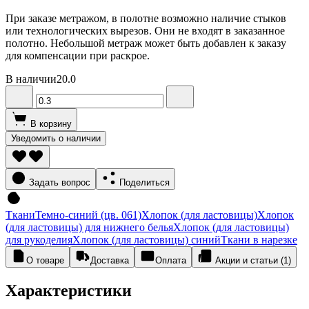
При заказе метражом, в полотне возможно наличие стыков
или технологических вырезов. Они не входят в заказанное
полотно. Небольшой метраж может быть добавлен к заказу
для компенсации при раскрое.
В наличии
20.0
В корзину
Уведомить о наличии
Задать вопрос
Поделиться
Ткани
Темно-синий (цв. 061)
Хлопок (для ластовицы)
Хлопок
(для ластовицы) для нижнего белья
Хлопок (для ластовицы)
для рукоделия
Хлопок (для ластовицы) синий
Ткани в нарезке
О товаре
Доставка
Оплата
Акции и статьи (1)
Характеристики