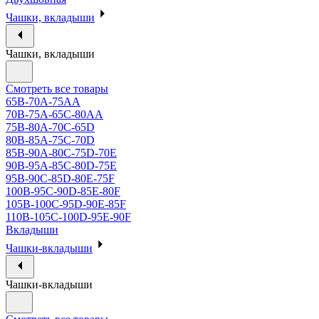
Чашки, вкладыши
Чашки, вкладыши
Смотреть все товары
65B-70A-75АА
70В-75А-65С-80АА
75В-80А-70С-65D
80В-85А-75С-70D
85В-90А-80С-75D-70E
90B-95A-85C-80D-75E
95B-90C-85D-80E-75F
100B-95C-90D-85E-80F
105B-100C-95D-90E-85F
110B-105C-100D-95E-90F
Вкладыши
Чашки-вкладыши
Чашки-вкладыши