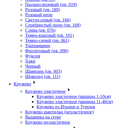
Пыльно-розовый (цв. 019)
Розовый (цв. 189)
Розовый неон
Светло-серый (цв. 166)
Серебристый пион (цв. 168)
Слива (цв. 076)
Темно-красный (цв. 101)
Темно-синий (цв. 061)
Ультрамарин
Фиолетовый (цв. 096)
Фуксия
Хаки
Черный
Шампань (цв. 003)
Шоколад (цв. 111)
Кружево
Кружево эластичное
Кружево эластичное (ширина 1-10см)
Кружево эластичное (ширина 11-40см)
Кружево из Италии и Турции
Кружево шантильи (неэластичное)
Вышивка на сетке
Кружево неэластичное