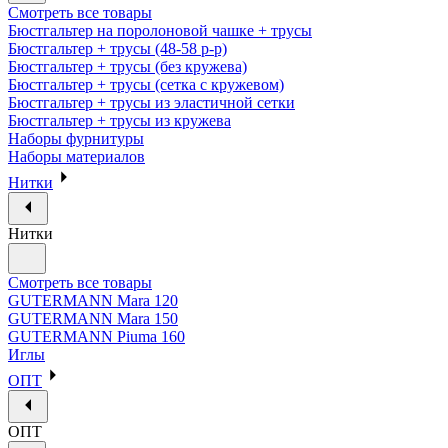
Смотреть все товары
Бюстгальтер на поролоновой чашке + трусы
Бюстгальтер + трусы (48-58 р-р)
Бюстгальтер + трусы (без кружева)
Бюстгальтер + трусы (сетка с кружевом)
Бюстгальтер + трусы из эластичной сетки
Бюстгальтер + трусы из кружева
Наборы фурнитуры
Наборы материалов
Нитки
Нитки
Смотреть все товары
GUTERMANN Mara 120
GUTERMANN Mara 150
GUTERMANN Piuma 160
Иглы
ОПТ
ОПТ