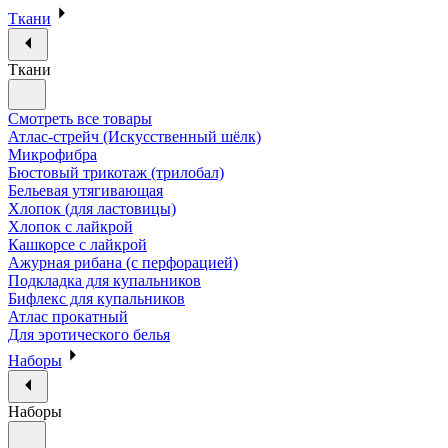
Ткани
Ткани
Смотреть все товары
Атлас-стрейч (Искусственный шёлк)
Микрофибра
Бюстовый трикотаж (трилобал)
Бельевая утягивающая
Хлопок (для ластовицы)
Хлопок с лайкрой
Кашкорсе с лайкрой
Ажурная рибана (с перфорацией)
Подкладка для купальников
Бифлекс для купальников
Атлас прокатный
Для эротического белья
Наборы
Наборы