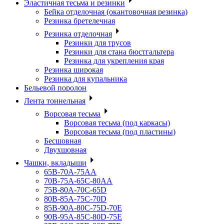
Эластичная тесьма и резинки
Бейка отделочная (окантовочная резинка)
Резинка бретелечная
Резинка отделочная
Резинки для трусов
Резинки для стана бюстгальтера
Резинка для укрепления края
Резинка широкая
Резинка для купальника
Бельевой поролон
Лента тоннельная
Ворсовая тесьма
Ворсовая тесьма (под каркасы)
Ворсовая тесьма (под пластины)
Бесшовная
Двухшовная
Чашки, вкладыши
65B-70A-75АА
70В-75А-65С-80АА
75В-80А-70С-65D
80В-85А-75С-70D
85В-90А-80С-75D-70E
90B-95A-85C-80D-75E