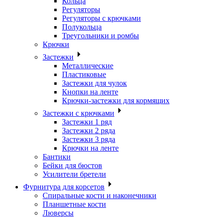
Кольца
Регуляторы
Регуляторы с крючками
Полукольца
Треугольники и ромбы
Крючки
Застежки
Металлические
Пластиковые
Застежки для чулок
Кнопки на ленте
Крючки-застежки для кормящих
Застежки с крючками
Застежки 1 ряд
Застежки 2 ряда
Застежки 3 ряда
Крючки на ленте
Бантики
Бейки для бюстов
Усилители бретели
Фурнитура для корсетов
Спиральные кости и наконечники
Планшетные кости
Люверсы