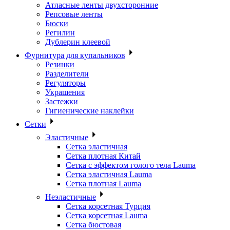
Атласные ленты двухсторонние
Репсовые ленты
Бюски
Регилин
Дублерин клеевой
Фурнитура для купальников
Резинки
Разделители
Регуляторы
Украшения
Застежки
Гигиенические наклейки
Сетки
Эластичные
Сетка эластичная
Сетка плотная Китай
Сетка с эффектом голого тела Lauma
Сетка эластичная Lauma
Сетка плотная Lauma
Неэластичные
Сетка корсетная Турция
Сетка корсетная Lauma
Сетка бюстовая