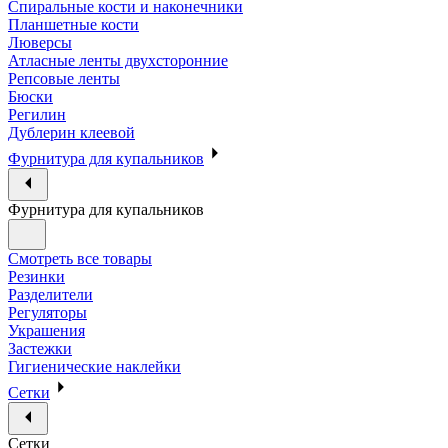
Спиральные кости и наконечники
Планшетные кости
Люверсы
Атласные ленты двухсторонние
Репсовые ленты
Бюски
Регилин
Дублерин клеевой
Фурнитура для купальников
Фурнитура для купальников
Смотреть все товары
Резинки
Разделители
Регуляторы
Украшения
Застежки
Гигиенические наклейки
Сетки
Сетки