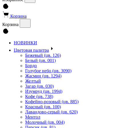
Корзина
Корзина
НОВИНКИ
Цветовая палитра
Бежевый (цв. 126)
Белый (цв. 001)
Бордо
Голубое небо (цв. 3090)
Жасмин (цв. 1294)
Желтый
Загар (цв. 030)
Изумруд (цв. 1994)
Кофе (цв. 738)
Кофейно-розовый (цв. 885)
Красный (цв. 100)
Лавандово-серый (цв. 620)
Ментол
Молочный (цв. 004)
Персик (цв. 81)