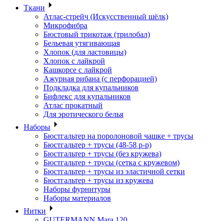
Ткани
Атлас-стрейч (Искусственный шёлк)
Микрофибра
Бюстовый трикотаж (трилобал)
Бельевая утягивающая
Хлопок (для ластовицы)
Хлопок с лайкрой
Кашкорсе с лайкрой
Ажурная рибана (с перфорацией)
Подкладка для купальников
Бифлекс для купальников
Атлас прокатный
Для эротического белья
Наборы
Бюстгальтер на поролоновой чашке + трусы
Бюстгальтер + трусы (48-58 р-р)
Бюстгальтер + трусы (без кружева)
Бюстгальтер + трусы (сетка с кружевом)
Бюстгальтер + трусы из эластичной сетки
Бюстгальтер + трусы из кружева
Наборы фурнитуры
Наборы материалов
Нитки
GUTERMANN Mara 120