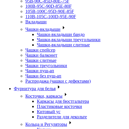
95B-90C-85D-80E-75F
100B-95C-90D-85E-80F
105B-100C-95D-90E-85F
110B-105C-100D-95E-90F
Вкладыши
Чашки-вкладыши
Чашки-вкладыши бандо
Чашки-вкладыши треугольники
Чашки-вкладыши слитные
Чашки спейсер
Чашки балконет
Чашки слитные
Чашки треугольники
Чашки пуш-ап
Чашки без пуш-ап
Распродажа (чашки с дефектами)
Фурнитура для белья
Косточки, каркасы
Каркасы для бюстгальтера
Пластиковые косточки
Китовый ус
Разделители для декольте
Кольца и Регуляторы