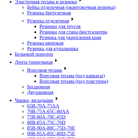
Эластичная тесьма и резинки
Бейка отделочная (окантовочная резинка)
Резинка бретелечная
Резинка отделочная
Резинки для трусов
Резинки для стана бюстгальтера
Резинка для укрепления края
Резинка широкая
Резинка для купальника
Бельевой поролон
Лента тоннельная
Ворсовая тесьма
Ворсовая тесьма (под каркасы)
Ворсовая тесьма (под пластины)
Бесшовная
Двухшовная
Чашки, вкладыши
65B-70A-75АА
70В-75А-65С-80АА
75В-80А-70С-65D
80В-85А-75С-70D
85В-90А-80С-75D-70E
90B-95A-85C-80D-75E