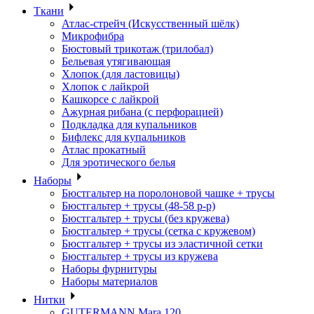
Ткани
Атлас-стрейч (Искусственный шёлк)
Микрофибра
Бюстовый трикотаж (трилобал)
Бельевая утягивающая
Хлопок (для ластовицы)
Хлопок с лайкрой
Кашкорсе с лайкрой
Ажурная рибана (с перфорацией)
Подкладка для купальников
Бифлекс для купальников
Атлас прокатный
Для эротического белья
Наборы
Бюстгальтер на поролоновой чашке + трусы
Бюстгальтер + трусы (48-58 р-р)
Бюстгальтер + трусы (без кружева)
Бюстгальтер + трусы (сетка с кружевом)
Бюстгальтер + трусы из эластичной сетки
Бюстгальтер + трусы из кружева
Наборы фурнитуры
Наборы материалов
Нитки
GUTERMANN Mara 120