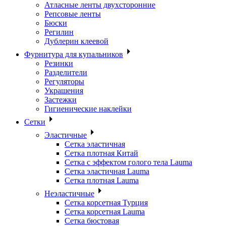
Атласные ленты двухсторонние
Репсовые ленты
Бюски
Регилин
Дублерин клеевой
Фурнитура для купальников
Резинки
Разделители
Регуляторы
Украшения
Застежки
Гигиенические наклейки
Сетки
Эластичные
Сетка эластичная
Сетка плотная Китай
Сетка с эффектом голого тела Lauma
Сетка эластичная Lauma
Сетка плотная Lauma
Неэластичные
Сетка корсетная Турция
Сетка корсетная Lauma
Сетка бюстовая