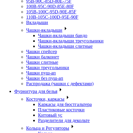
95B-90C-85D-80E-75F
100B-95C-90D-85E-80F
105B-100C-95D-90E-85F
110B-105C-100D-95E-90F
Вкладыши
Чашки-вкладыши
Чашки-вкладыши бандо
Чашки-вкладыши треугольники
Чашки-вкладыши слитные
Чашки спейсер
Чашки балконет
Чашки слитные
Чашки треугольники
Чашки пуш-ап
Чашки без пуш-ап
Распродажа (чашки с дефектами)
Фурнитура для белья
Косточки, каркасы
Каркасы для бюстгальтера
Пластиковые косточки
Китовый ус
Разделители для декольте
Кольца и Регуляторы