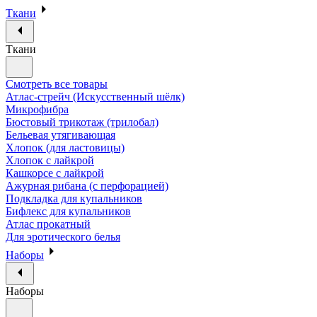
Ткани
Ткани
Смотреть все товары
Атлас-стрейч (Искусственный шёлк)
Микрофибра
Бюстовый трикотаж (трилобал)
Бельевая утягивающая
Хлопок (для ластовицы)
Хлопок с лайкрой
Кашкорсе с лайкрой
Ажурная рибана (с перфорацией)
Подкладка для купальников
Бифлекс для купальников
Атлас прокатный
Для эротического белья
Наборы
Наборы