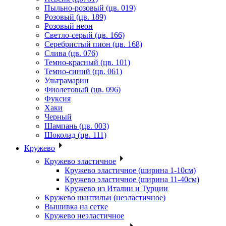
Пыльно-розовый (цв. 019)
Розовый (цв. 189)
Розовый неон
Светло-серый (цв. 166)
Серебристый пион (цв. 168)
Слива (цв. 076)
Темно-красный (цв. 101)
Темно-синий (цв. 061)
Ультрамарин
Фиолетовый (цв. 096)
Фуксия
Хаки
Черный
Шампань (цв. 003)
Шоколад (цв. 111)
Кружево
Кружево эластичное
Кружево эластичное (ширина 1-10см)
Кружево эластичное (ширина 11-40см)
Кружево из Италии и Турции
Кружево шантильи (неэластичное)
Вышивка на сетке
Кружево неэластичное