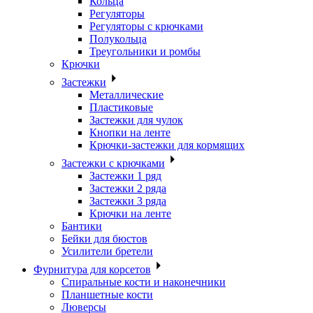
Кольца
Регуляторы
Регуляторы с крючками
Полукольца
Треугольники и ромбы
Крючки
Застежки
Металлические
Пластиковые
Застежки для чулок
Кнопки на ленте
Крючки-застежки для кормящих
Застежки с крючками
Застежки 1 ряд
Застежки 2 ряда
Застежки 3 ряда
Крючки на ленте
Бантики
Бейки для бюстов
Усилители бретели
Фурнитура для корсетов
Спиральные кости и наконечники
Планшетные кости
Люверсы