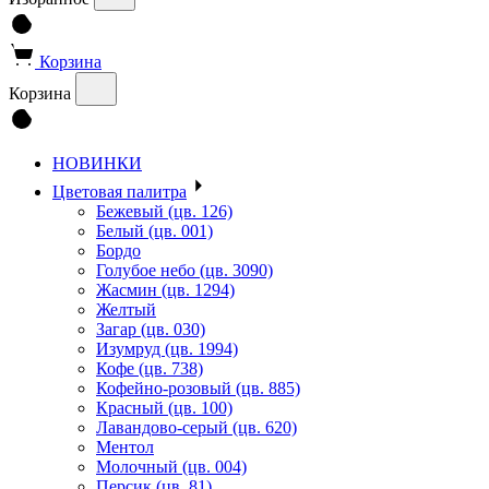
Корзина
Корзина
НОВИНКИ
Цветовая палитра
Бежевый (цв. 126)
Белый (цв. 001)
Бордо
Голубое небо (цв. 3090)
Жасмин (цв. 1294)
Желтый
Загар (цв. 030)
Изумруд (цв. 1994)
Кофе (цв. 738)
Кофейно-розовый (цв. 885)
Красный (цв. 100)
Лавандово-серый (цв. 620)
Ментол
Молочный (цв. 004)
Персик (цв. 81)