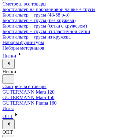
Смотреть все товары
Бюстгальтер на поролоновой чашке + трусы
Бюстгальтер + трусы (48-58 р-р)
Бюстгальтер + трусы (без кружева)
Бюстгальтер + трусы (сетка с кружевом)
Бюстгальтер + трусы из эластичной сетки
Бюстгальтер + трусы из кружева
Наборы фурнитуры
Наборы материалов
Нитки
Нитки
Смотреть все товары
GUTERMANN Mara 120
GUTERMANN Mara 150
GUTERMANN Piuma 160
Иглы
ОПТ
ОПТ