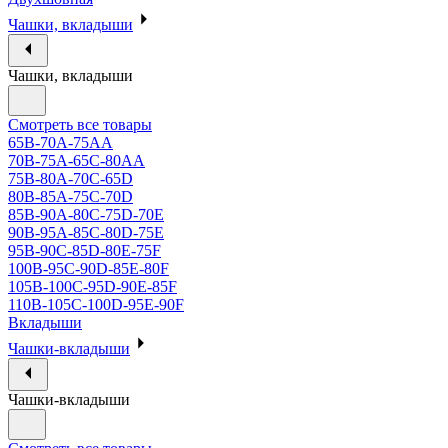
Чашки, вкладыши
Чашки, вкладыши
Смотреть все товары
65B-70A-75АА
70В-75А-65С-80АА
75В-80А-70С-65D
80В-85А-75С-70D
85В-90А-80С-75D-70E
90B-95A-85C-80D-75E
95B-90C-85D-80E-75F
100B-95C-90D-85E-80F
105B-100C-95D-90E-85F
110B-105C-100D-95E-90F
Вкладыши
Чашки-вкладыши
Чашки-вкладыши