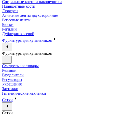
Спиральные кости и наконечники
Планшетные кости
Люверсы
Атласные ленты двухсторонние
Репсовые ленты
Бюски
Регилин
Дублерин клеевой
Фурнитура для купальников
Фурнитура для купальников
Смотреть все товары
Резинки
Разделители
Регуляторы
Украшения
Застежки
Гигиенические наклейки
Сетки
Сетки