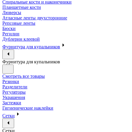
Спиральные кости и наконечники
Планшетные кости
Люверсы
Атласные ленты двухсторонние
Репсовые ленты
Бюски
Регилин
Дублерин клеевой
Фурнитура для купальников
Фурнитура для купальников
Смотреть все товары
Резинки
Разделители
Регуляторы
Украшения
Застежки
Гигиенические наклейки
Сетки
Сетки