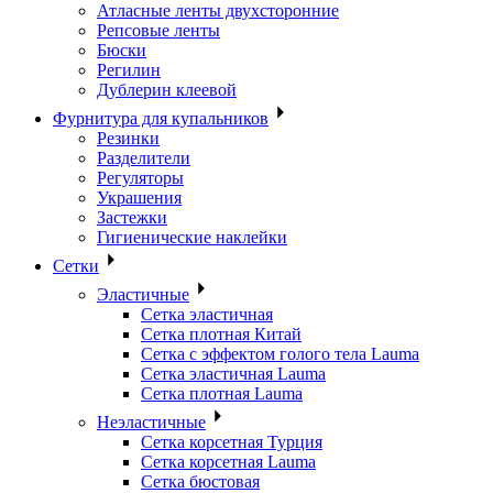
Атласные ленты двухсторонние
Репсовые ленты
Бюски
Регилин
Дублерин клеевой
Фурнитура для купальников
Резинки
Разделители
Регуляторы
Украшения
Застежки
Гигиенические наклейки
Сетки
Эластичные
Сетка эластичная
Сетка плотная Китай
Сетка с эффектом голого тела Lauma
Сетка эластичная Lauma
Сетка плотная Lauma
Неэластичные
Сетка корсетная Турция
Сетка корсетная Lauma
Сетка бюстовая