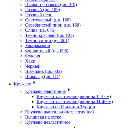
Пыльно-розовый (цв. 019)
Розовый (цв. 189)
Розовый неон
Светло-серый (цв. 166)
Серебристый пион (цв. 168)
Слива (цв. 076)
Темно-красный (цв. 101)
Темно-синий (цв. 061)
Ультрамарин
Фиолетовый (цв. 096)
Фуксия
Хаки
Черный
Шампань (цв. 003)
Шоколад (цв. 111)
Кружево
Кружево эластичное
Кружево эластичное (ширина 1-10см)
Кружево эластичное (ширина 11-40см)
Кружево из Италии и Турции
Кружево шантильи (неэластичное)
Вышивка на сетке
Кружево неэластичное