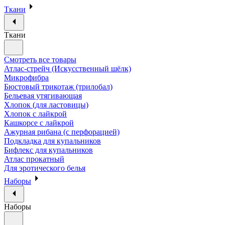
Ткани
Ткани
Смотреть все товары
Атлас-стрейч (Искусственный шёлк)
Микрофибра
Бюстовый трикотаж (трилобал)
Бельевая утягивающая
Хлопок (для ластовицы)
Хлопок с лайкрой
Кашкорсе с лайкрой
Ажурная рибана (с перфорацией)
Подкладка для купальников
Бифлекс для купальников
Атлас прокатный
Для эротического белья
Наборы
Наборы