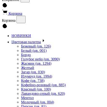
Корзина
Корзина
НОВИНКИ
Цветовая палитра
Бежевый (цв. 126)
Белый (цв. 001)
Бордо
Голубое небо (цв. 3090)
Жасмин (цв. 1294)
Желтый
Загар (цв. 030)
Изумруд (цв. 1994)
Кофе (цв. 738)
Кофейно-розовый (цв. 885)
Красный (цв. 100)
Лавандово-серый (цв. 620)
Ментол
Молочный (цв. 004)
Персик (цв. 81)