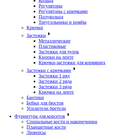
Кольца
Регуляторы
Регуляторы с крючками
Полукольца
Треугольники и ромбы
Крючки
Застежки
Металлические
Пластиковые
Застежки для чулок
Кнопки на ленте
Крючки-застежки для кормящих
Застежки с крючками
Застежки 1 ряд
Застежки 2 ряда
Застежки 3 ряда
Крючки на ленте
Бантики
Бейки для бюстов
Усилители бретели
Фурнитура для корсетов
Спиральные кости и наконечники
Планшетные кости
Люверсы