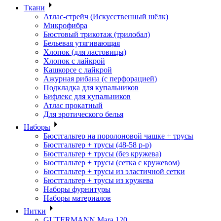
Ткани
Атлас-стрейч (Искусственный шёлк)
Микрофибра
Бюстовый трикотаж (трилобал)
Бельевая утягивающая
Хлопок (для ластовицы)
Хлопок с лайкрой
Кашкорсе с лайкрой
Ажурная рибана (с перфорацией)
Подкладка для купальников
Бифлекс для купальников
Атлас прокатный
Для эротического белья
Наборы
Бюстгальтер на поролоновой чашке + трусы
Бюстгальтер + трусы (48-58 р-р)
Бюстгальтер + трусы (без кружева)
Бюстгальтер + трусы (сетка с кружевом)
Бюстгальтер + трусы из эластичной сетки
Бюстгальтер + трусы из кружева
Наборы фурнитуры
Наборы материалов
Нитки
GUTERMANN Mara 120