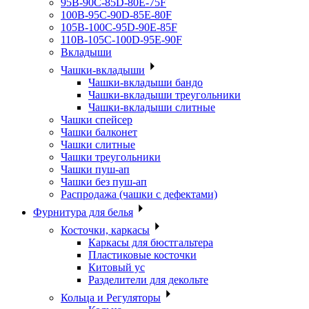
95B-90C-85D-80E-75F
100B-95C-90D-85E-80F
105B-100C-95D-90E-85F
110B-105C-100D-95E-90F
Вкладыши
Чашки-вкладыши
Чашки-вкладыши бандо
Чашки-вкладыши треугольники
Чашки-вкладыши слитные
Чашки спейсер
Чашки балконет
Чашки слитные
Чашки треугольники
Чашки пуш-ап
Чашки без пуш-ап
Распродажа (чашки с дефектами)
Фурнитура для белья
Косточки, каркасы
Каркасы для бюстгальтера
Пластиковые косточки
Китовый ус
Разделители для декольте
Кольца и Регуляторы