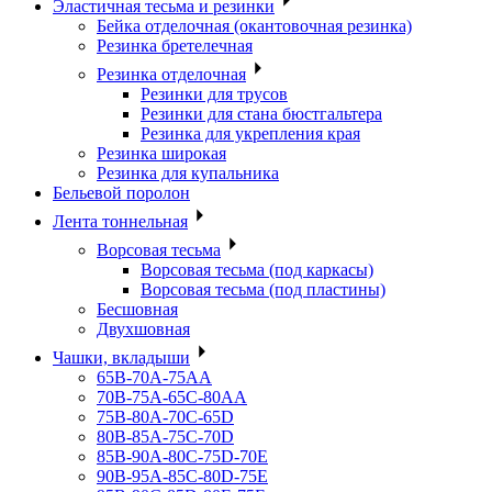
Эластичная тесьма и резинки
Бейка отделочная (окантовочная резинка)
Резинка бретелечная
Резинка отделочная
Резинки для трусов
Резинки для стана бюстгальтера
Резинка для укрепления края
Резинка широкая
Резинка для купальника
Бельевой поролон
Лента тоннельная
Ворсовая тесьма
Ворсовая тесьма (под каркасы)
Ворсовая тесьма (под пластины)
Бесшовная
Двухшовная
Чашки, вкладыши
65B-70A-75АА
70В-75А-65С-80АА
75В-80А-70С-65D
80В-85А-75С-70D
85В-90А-80С-75D-70E
90B-95A-85C-80D-75E