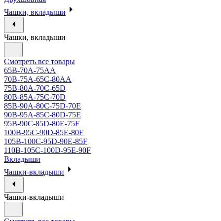
Чашки, вкладыши
Чашки, вкладыши
Смотреть все товары
65B-70A-75АА
70В-75А-65С-80АА
75В-80А-70С-65D
80В-85А-75С-70D
85В-90А-80С-75D-70E
90B-95A-85C-80D-75E
95B-90C-85D-80E-75F
100B-95C-90D-85E-80F
105B-100C-95D-90E-85F
110B-105C-100D-95E-90F
Вкладыши
Чашки-вкладыши
Чашки-вкладыши