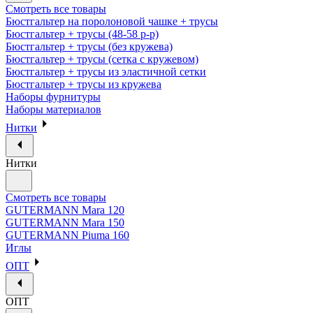
Смотреть все товары
Бюстгальтер на поролоновой чашке + трусы
Бюстгальтер + трусы (48-58 р-р)
Бюстгальтер + трусы (без кружева)
Бюстгальтер + трусы (сетка с кружевом)
Бюстгальтер + трусы из эластичной сетки
Бюстгальтер + трусы из кружева
Наборы фурнитуры
Наборы материалов
Нитки
Нитки
Смотреть все товары
GUTERMANN Mara 120
GUTERMANN Mara 150
GUTERMANN Piuma 160
Иглы
ОПТ
ОПТ