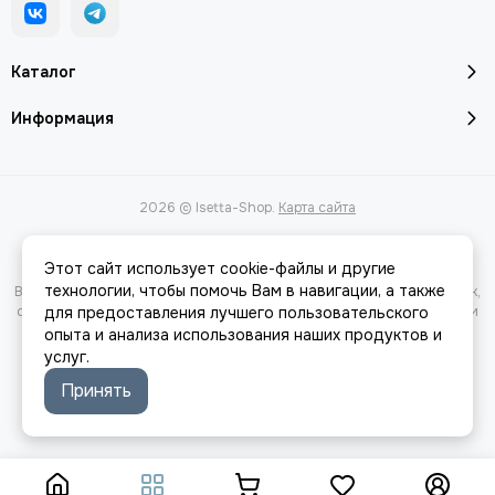
Каталог
Информация
2026 © Isetta-Shop.
Карта сайта
Этот сайт использует cookie-файлы и другие
технологии, чтобы помочь Вам в навигации, а также
Вся представленная на сайте информация, касающаяся характеристик,
стоимости товаров и услуг, носит информационный характер и ни при
для предоставления лучшего пользовательского
каких условиях не является публичной офертой, определяемой
опыта и анализа использования наших продуктов и
положениями Статьи 437(2) Гражданского кодекса РФ.
услуг.
Принять