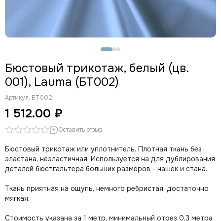
Пыльно-розовый (цв. 019)
Розовый (цв. 189)
Розовый неон
Светло-серый (цв. 166)
Серебристый пион (цв. 168)
Бюстовый трикотаж, белый (цв.
Слива (цв. 076)
001), Lauma (БТ002)
Темно-красный (цв. 101)
Темно-синий (цв. 061)
Артикул:
БТ002
Ультрамарин
1 512.00 ₽
Фиолетовый (цв. 096)
Фуксия
Оставить отзыв
Хаки
Бюстовый трикотаж или уплотнитель. Плотная ткань без
Черный
эластана, неэластичная. Используется на для дублирования
Шампань (цв. 003)
деталей бюстгальтера больших размеров - чашек и стана.
Шоколад (цв. 111)
Ткань приятная на ощупь, немного ребристая, достаточно
мягкая.
Стоимость указана за 1 метр, минимальный отрез 0,3 метра