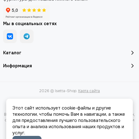
Мы в социальных сетях
Каталог
Информация
2026 © Isetta-Shop.
Карта сайта
Этот сайт использует cookie-файлы и другие
технологии, чтобы помочь Вам в навигации, а также
Вся представленная на сайте информация, касающаяся характеристик,
стоимости товаров и услуг, носит информационный характер и ни при
для предоставления лучшего пользовательского
каких условиях не является публичной офертой, определяемой
опыта и анализа использования наших продуктов и
положениями Статьи 437(2) Гражданского кодекса РФ.
услуг.