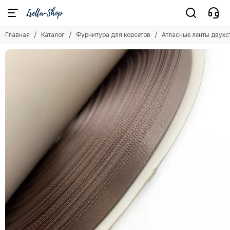
Фурнитура для корсетов
Главная
Каталог
Фурнитура для корсетов
Атласные ленты двухс
Смотреть все товары
Спиральные кости и наконечники
Планшетные кости
Люверсы
Атласные ленты двухсторонние
Репсовые ленты
Бюски
Регилин
Дублерин клеевой