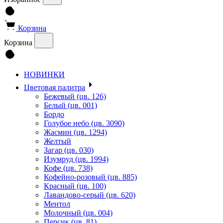
Корзина
Корзина
НОВИНКИ
Цветовая палитра
Бежевый (цв. 126)
Белый (цв. 001)
Бордо
Голубое небо (цв. 3090)
Жасмин (цв. 1294)
Желтый
Загар (цв. 030)
Изумруд (цв. 1994)
Кофе (цв. 738)
Кофейно-розовый (цв. 885)
Красный (цв. 100)
Лавандово-серый (цв. 620)
Ментол
Молочный (цв. 004)
Персик (цв. 81)