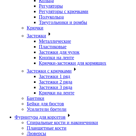
Кольца
Регуляторы
Регуляторы с крючками
Полукольца
Треугольники и ромбы
Крючки
Застежки
Металлические
Пластиковые
Застежки для чулок
Кнопки на ленте
Крючки-застежки для кормящих
Застежки с крючками
Застежки 1 ряд
Застежки 2 ряда
Застежки 3 ряда
Крючки на ленте
Бантики
Бейки для бюстов
Усилители бретели
Фурнитура для корсетов
Спиральные кости и наконечники
Планшетные кости
Люверсы