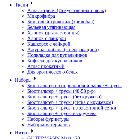
Ткани
Атлас-стрейч (Искусственный шёлк)
Микрофибра
Бюстовый трикотаж (трилобал)
Бельевая утягивающая
Хлопок (для ластовицы)
Хлопок с лайкрой
Кашкорсе с лайкрой
Ажурная рибана (с перфорацией)
Подкладка для купальников
Бифлекс для купальников
Атлас прокатный
Для эротического белья
Наборы
Бюстгальтер на поролоновой чашке + трусы
Бюстгальтер + трусы (48-58 р-р)
Бюстгальтер + трусы (без кружева)
Бюстгальтер + трусы (сетка с кружевом)
Бюстгальтер + трусы из эластичной сетки
Бюстгальтер + трусы из кружева
Наборы фурнитуры
Наборы материалов
Нитки
GUTERMANN Mara 120