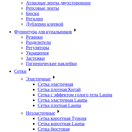
Атласные ленты двухсторонние
Репсовые ленты
Бюски
Регилин
Дублерин клеевой
Фурнитура для купальников
Резинки
Разделители
Регуляторы
Украшения
Застежки
Гигиенические наклейки
Сетки
Эластичные
Сетка эластичная
Сетка плотная Китай
Сетка с эффектом голого тела Lauma
Сетка эластичная Lauma
Сетка плотная Lauma
Неэластичные
Сетка корсетная Турция
Сетка корсетная Lauma
Сетка бюстовая