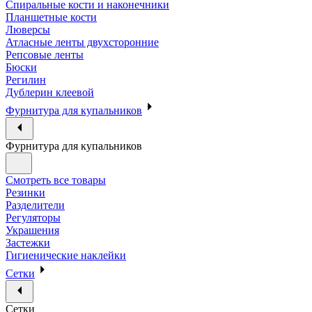
Спиральные кости и наконечники
Планшетные кости
Люверсы
Атласные ленты двухсторонние
Репсовые ленты
Бюски
Регилин
Дублерин клеевой
Фурнитура для купальников
Фурнитура для купальников
Смотреть все товары
Резинки
Разделители
Регуляторы
Украшения
Застежки
Гигиенические наклейки
Сетки
Сетки