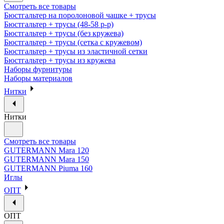
Смотреть все товары
Бюстгальтер на поролоновой чашке + трусы
Бюстгальтер + трусы (48-58 р-р)
Бюстгальтер + трусы (без кружева)
Бюстгальтер + трусы (сетка с кружевом)
Бюстгальтер + трусы из эластичной сетки
Бюстгальтер + трусы из кружева
Наборы фурнитуры
Наборы материалов
Нитки
Нитки
Смотреть все товары
GUTERMANN Mara 120
GUTERMANN Mara 150
GUTERMANN Piuma 160
Иглы
ОПТ
ОПТ