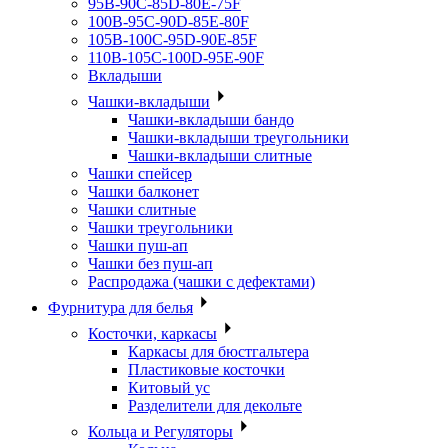
95B-90C-85D-80E-75F
100B-95C-90D-85E-80F
105B-100C-95D-90E-85F
110B-105C-100D-95E-90F
Вкладыши
Чашки-вкладыши
Чашки-вкладыши бандо
Чашки-вкладыши треугольники
Чашки-вкладыши слитные
Чашки спейсер
Чашки балконет
Чашки слитные
Чашки треугольники
Чашки пуш-ап
Чашки без пуш-ап
Распродажа (чашки с дефектами)
Фурнитура для белья
Косточки, каркасы
Каркасы для бюстгальтера
Пластиковые косточки
Китовый ус
Разделители для декольте
Кольца и Регуляторы