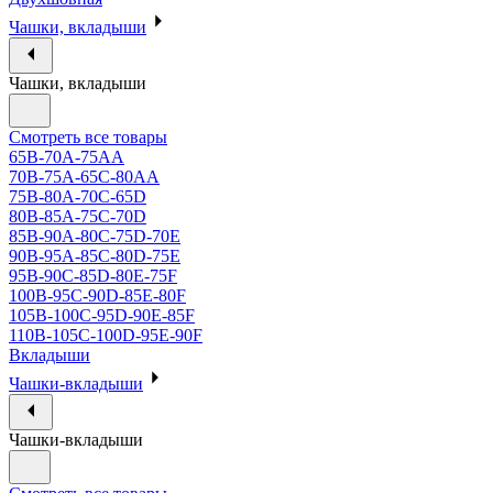
Чашки, вкладыши
Чашки, вкладыши
Смотреть все товары
65B-70A-75АА
70В-75А-65С-80АА
75В-80А-70С-65D
80В-85А-75С-70D
85В-90А-80С-75D-70E
90B-95A-85C-80D-75E
95B-90C-85D-80E-75F
100B-95C-90D-85E-80F
105B-100C-95D-90E-85F
110B-105C-100D-95E-90F
Вкладыши
Чашки-вкладыши
Чашки-вкладыши