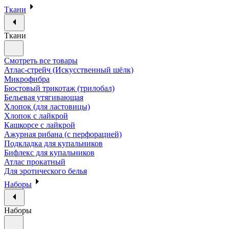
Ткани
Ткани
Смотреть все товары
Атлас-стрейч (Искусственный шёлк)
Микрофибра
Бюстовый трикотаж (трилобал)
Бельевая утягивающая
Хлопок (для ластовицы)
Хлопок с лайкрой
Кашкорсе с лайкрой
Ажурная рибана (с перфорацией)
Подкладка для купальников
Бифлекс для купальников
Атлас прокатный
Для эротического белья
Наборы
Наборы