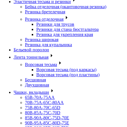
Эластичная тесьма и резинки
Бейка отделочная (окантовочная резинка)
Резинка бретелечная
Резинка отделочная
Резинки для трусов
Резинки для стана бюстгальтера
Резинка для укрепления края
Резинка широкая
Резинка для купальника
Бельевой поролон
Лента тоннельная
Ворсовая тесьма
Ворсовая тесьма (под каркасы)
Ворсовая тесьма (под пластины)
Бесшовная
Двухшовная
Чашки, вкладыши
65B-70A-75АА
70В-75А-65С-80АА
75В-80А-70С-65D
80В-85А-75С-70D
85В-90А-80С-75D-70E
90B-95A-85C-80D-75E