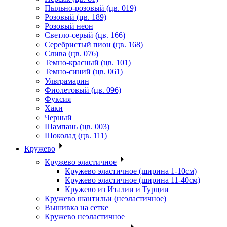
Пыльно-розовый (цв. 019)
Розовый (цв. 189)
Розовый неон
Светло-серый (цв. 166)
Серебристый пион (цв. 168)
Слива (цв. 076)
Темно-красный (цв. 101)
Темно-синий (цв. 061)
Ультрамарин
Фиолетовый (цв. 096)
Фуксия
Хаки
Черный
Шампань (цв. 003)
Шоколад (цв. 111)
Кружево
Кружево эластичное
Кружево эластичное (ширина 1-10см)
Кружево эластичное (ширина 11-40см)
Кружево из Италии и Турции
Кружево шантильи (неэластичное)
Вышивка на сетке
Кружево неэластичное