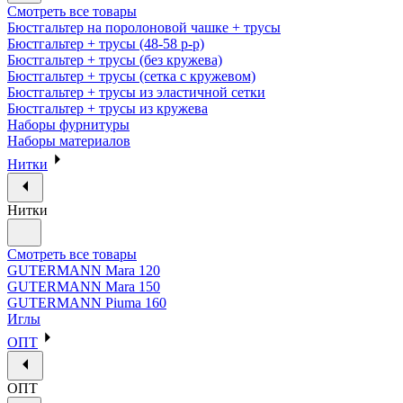
Смотреть все товары
Бюстгальтер на поролоновой чашке + трусы
Бюстгальтер + трусы (48-58 р-р)
Бюстгальтер + трусы (без кружева)
Бюстгальтер + трусы (сетка с кружевом)
Бюстгальтер + трусы из эластичной сетки
Бюстгальтер + трусы из кружева
Наборы фурнитуры
Наборы материалов
Нитки
Нитки
Смотреть все товары
GUTERMANN Mara 120
GUTERMANN Mara 150
GUTERMANN Piuma 160
Иглы
ОПТ
ОПТ