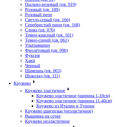
Пыльно-розовый (цв. 019)
Розовый (цв. 189)
Розовый неон
Светло-серый (цв. 166)
Серебристый пион (цв. 168)
Слива (цв. 076)
Темно-красный (цв. 101)
Темно-синий (цв. 061)
Ультрамарин
Фиолетовый (цв. 096)
Фуксия
Хаки
Черный
Шампань (цв. 003)
Шоколад (цв. 111)
Кружево
Кружево эластичное
Кружево эластичное (ширина 1-10см)
Кружево эластичное (ширина 11-40см)
Кружево из Италии и Турции
Кружево шантильи (неэластичное)
Вышивка на сетке
Кружево неэластичное