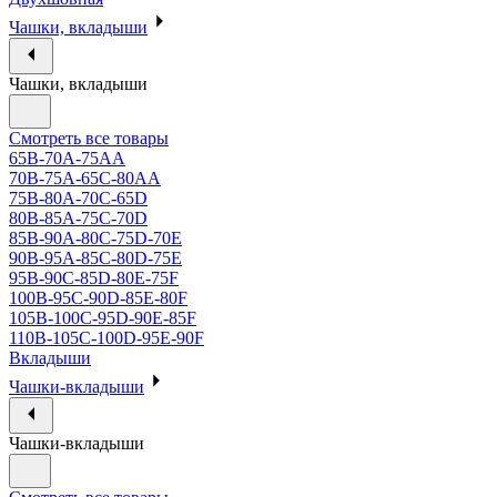
Чашки, вкладыши
Чашки, вкладыши
Смотреть все товары
65B-70A-75АА
70В-75А-65С-80АА
75В-80А-70С-65D
80В-85А-75С-70D
85В-90А-80С-75D-70E
90B-95A-85C-80D-75E
95B-90C-85D-80E-75F
100B-95C-90D-85E-80F
105B-100C-95D-90E-85F
110B-105C-100D-95E-90F
Вкладыши
Чашки-вкладыши
Чашки-вкладыши