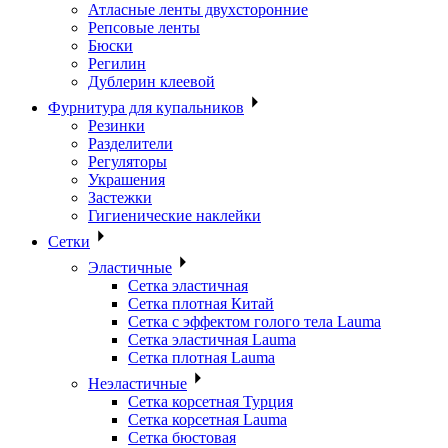
Атласные ленты двухсторонние
Репсовые ленты
Бюски
Регилин
Дублерин клеевой
Фурнитура для купальников
Резинки
Разделители
Регуляторы
Украшения
Застежки
Гигиенические наклейки
Сетки
Эластичные
Сетка эластичная
Сетка плотная Китай
Сетка с эффектом голого тела Lauma
Сетка эластичная Lauma
Сетка плотная Lauma
Неэластичные
Сетка корсетная Турция
Сетка корсетная Lauma
Сетка бюстовая