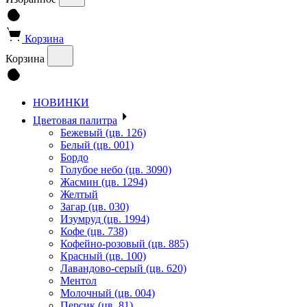
Корзина
Корзина
НОВИНКИ
Цветовая палитра
Бежевый (цв. 126)
Белый (цв. 001)
Бордо
Голубое небо (цв. 3090)
Жасмин (цв. 1294)
Желтый
Загар (цв. 030)
Изумруд (цв. 1994)
Кофе (цв. 738)
Кофейно-розовый (цв. 885)
Красный (цв. 100)
Лавандово-серый (цв. 620)
Ментол
Молочный (цв. 004)
Персик (цв. 81)