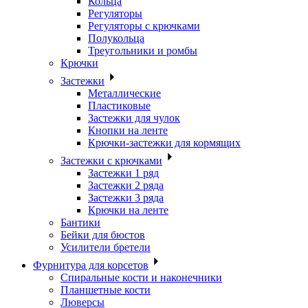
Кольца
Регуляторы
Регуляторы с крючками
Полукольца
Треугольники и ромбы
Крючки
Застежки
Металлические
Пластиковые
Застежки для чулок
Кнопки на ленте
Крючки-застежки для кормящих
Застежки с крючками
Застежки 1 ряд
Застежки 2 ряда
Застежки 3 ряда
Крючки на ленте
Бантики
Бейки для бюстов
Усилители бретели
Фурнитура для корсетов
Спиральные кости и наконечники
Планшетные кости
Люверсы