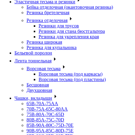
Эластичная тесьма и резинки
Бейка отделочная (окантовочная резинка)
Резинка бретелечная
Резинка отделочная
Резинки для трусов
Резинки для стана бюстгальтера
Резинка для укрепления края
Резинка широкая
Резинка для купальника
Бельевой поролон
Лента тоннельная
Ворсовая тесьма
Ворсовая тесьма (под каркасы)
Ворсовая тесьма (под пластины)
Бесшовная
Двухшовная
Чашки, вкладыши
65B-70A-75АА
70В-75А-65С-80АА
75В-80А-70С-65D
80В-85А-75С-70D
85В-90А-80С-75D-70E
90B-95A-85C-80D-75E