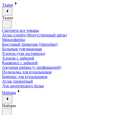
Ткани
Ткани
Смотреть все товары
Атлас-стрейч (Искусственный шёлк)
Микрофибра
Бюстовый трикотаж (трилобал)
Бельевая утягивающая
Хлопок (для ластовицы)
Хлопок с лайкрой
Кашкорсе с лайкрой
Ажурная рибана (с перфорацией)
Подкладка для купальников
Бифлекс для купальников
Атлас прокатный
Для эротического белья
Наборы
Наборы