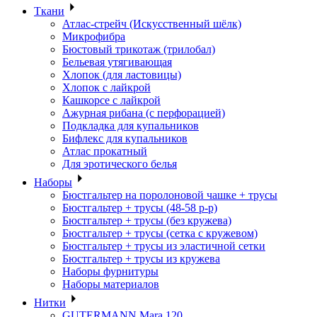
Ткани
Атлас-стрейч (Искусственный шёлк)
Микрофибра
Бюстовый трикотаж (трилобал)
Бельевая утягивающая
Хлопок (для ластовицы)
Хлопок с лайкрой
Кашкорсе с лайкрой
Ажурная рибана (с перфорацией)
Подкладка для купальников
Бифлекс для купальников
Атлас прокатный
Для эротического белья
Наборы
Бюстгальтер на поролоновой чашке + трусы
Бюстгальтер + трусы (48-58 р-р)
Бюстгальтер + трусы (без кружева)
Бюстгальтер + трусы (сетка с кружевом)
Бюстгальтер + трусы из эластичной сетки
Бюстгальтер + трусы из кружева
Наборы фурнитуры
Наборы материалов
Нитки
GUTERMANN Mara 120