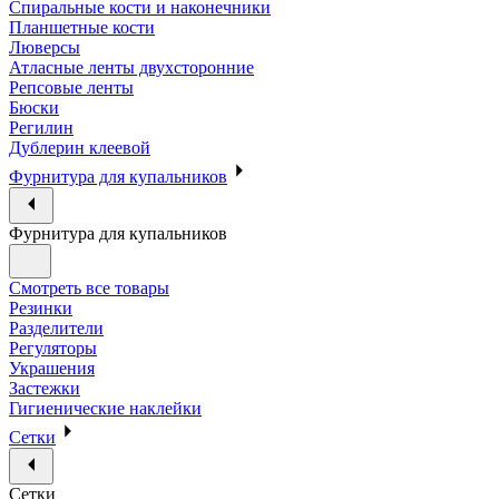
Спиральные кости и наконечники
Планшетные кости
Люверсы
Атласные ленты двухсторонние
Репсовые ленты
Бюски
Регилин
Дублерин клеевой
Фурнитура для купальников
Фурнитура для купальников
Смотреть все товары
Резинки
Разделители
Регуляторы
Украшения
Застежки
Гигиенические наклейки
Сетки
Сетки