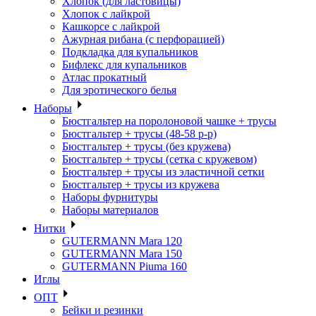
Хлопок (для ластовицы)
Хлопок с лайкрой
Кашкорсе с лайкрой
Ажурная рибана (с перфорацией)
Подкладка для купальников
Бифлекс для купальников
Атлас прокатный
Для эротического белья
Наборы
Бюстгальтер на поролоновой чашке + трусы
Бюстгальтер + трусы (48-58 р-р)
Бюстгальтер + трусы (без кружева)
Бюстгальтер + трусы (сетка с кружевом)
Бюстгальтер + трусы из эластичной сетки
Бюстгальтер + трусы из кружева
Наборы фурнитуры
Наборы материалов
Нитки
GUTERMANN Mara 120
GUTERMANN Mara 150
GUTERMANN Piuma 160
Иглы
ОПТ
Бейки и резинки