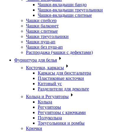
Чашки-вкладыши бандо
Чашки-вкладыши треугольники
Чашки-вкладыши слитные
Чашки спейсер
Чашки балконет
Чашки слитные
Чашки треугольники
Чашки пуш-ап
Чашки без пуш-ап
Распродажа (чашки с дефектами)
Фурнитура для белья
Косточки, каркасы
Каркасы для бюстгальтера
Пластиковые косточки
Китовый ус
Разделители для декольте
Кольца и Регуляторы
Кольца
Регуляторы
Регуляторы с крючками
Полукольца
Треугольники и ромбы
Крючки