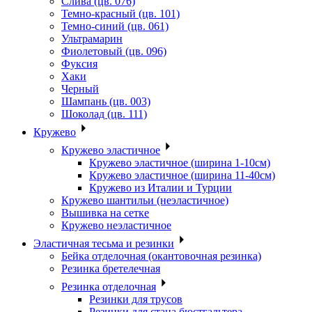
Слива (цв. 076)
Темно-красный (цв. 101)
Темно-синий (цв. 061)
Ультрамарин
Фиолетовый (цв. 096)
Фуксия
Хаки
Черный
Шампань (цв. 003)
Шоколад (цв. 111)
Кружево
Кружево эластичное
Кружево эластичное (ширина 1-10см)
Кружево эластичное (ширина 11-40см)
Кружево из Италии и Турции
Кружево шантильи (неэластичное)
Вышивка на сетке
Кружево неэластичное
Эластичная тесьма и резинки
Бейка отделочная (окантовочная резинка)
Резинка бретелечная
Резинка отделочная
Резинки для трусов
Резинки для стана бюстгальтера