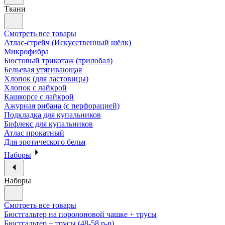
Ткани
Смотреть все товары
Атлас-стрейч (Искусственный шёлк)
Микрофибра
Бюстовый трикотаж (трилобал)
Бельевая утягивающая
Хлопок (для ластовицы)
Хлопок с лайкрой
Кашкорсе с лайкрой
Ажурная рибана (с перфорацией)
Подкладка для купальников
Бифлекс для купальников
Атлас прокатный
Для эротического белья
Наборы
Наборы
Смотреть все товары
Бюстгальтер на поролоновой чашке + трусы
Бюстгальтер + трусы (48-58 р-р)