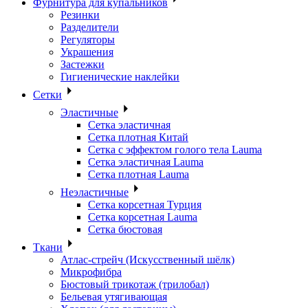
Фурнитура для купальников
Резинки
Разделители
Регуляторы
Украшения
Застежки
Гигиенические наклейки
Сетки
Эластичные
Сетка эластичная
Сетка плотная Китай
Сетка с эффектом голого тела Lauma
Сетка эластичная Lauma
Сетка плотная Lauma
Неэластичные
Сетка корсетная Турция
Сетка корсетная Lauma
Сетка бюстовая
Ткани
Атлас-стрейч (Искусственный шёлк)
Микрофибра
Бюстовый трикотаж (трилобал)
Бельевая утягивающая