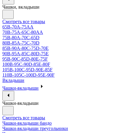
Чашки, вкладыши
Смотреть все товары
65B-70A-75АА
70В-75А-65С-80АА
75В-80А-70С-65D
80В-85А-75С-70D
85В-90А-80С-75D-70E
90B-95A-85C-80D-75E
95B-90C-85D-80E-75F
100B-95C-90D-85E-80F
105B-100C-95D-90E-85F
110B-105C-100D-95E-90F
Вкладыши
Чашки-вкладыши
Чашки-вкладыши
Смотреть все товары
Чашки-вкладыши бандо
Чашки-вкладыши треугольники