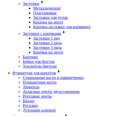
Застежки
Металлические
Пластиковые
Застежки для чулок
Кнопки на ленте
Крючки-застежки для кормящих
Застежки с крючками
Застежки 1 ряд
Застежки 2 ряда
Застежки 3 ряда
Крючки на ленте
Бантики
Бейки для бюстов
Усилители бретели
Фурнитура для корсетов
Спиральные кости и наконечники
Планшетные кости
Люверсы
Атласные ленты двухсторонние
Репсовые ленты
Бюски
Регилин
Дублерин клеевой