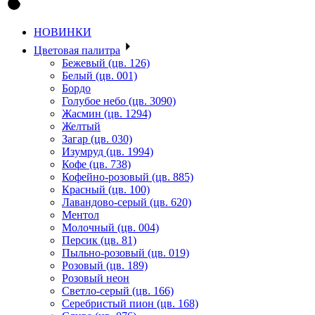
НОВИНКИ
Цветовая палитра
Бежевый (цв. 126)
Белый (цв. 001)
Бордо
Голубое небо (цв. 3090)
Жасмин (цв. 1294)
Желтый
Загар (цв. 030)
Изумруд (цв. 1994)
Кофе (цв. 738)
Кофейно-розовый (цв. 885)
Красный (цв. 100)
Лавандово-серый (цв. 620)
Ментол
Молочный (цв. 004)
Персик (цв. 81)
Пыльно-розовый (цв. 019)
Розовый (цв. 189)
Розовый неон
Светло-серый (цв. 166)
Серебристый пион (цв. 168)