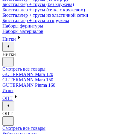
Бюстгальтер + трусы (без кружева)
Бюстгальтер + трусы (сетка с кружевом)
Бюстгальтер + трусы из эластичной сетки
Бюстгальтер + трусы из кружева
Наборы фурнитуры
Наборы материалов
Нитки
Нитки
Смотреть все товары
GUTERMANN Mara 120
GUTERMANN Mara 150
GUTERMANN Piuma 160
Иглы
ОПТ
ОПТ
Смотреть все товары
Бейки и резинки