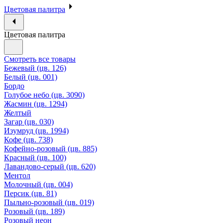
Цветовая палитра
Цветовая палитра
Смотреть все товары
Бежевый (цв. 126)
Белый (цв. 001)
Бордо
Голубое небо (цв. 3090)
Жасмин (цв. 1294)
Желтый
Загар (цв. 030)
Изумруд (цв. 1994)
Кофе (цв. 738)
Кофейно-розовый (цв. 885)
Красный (цв. 100)
Лавандово-серый (цв. 620)
Ментол
Молочный (цв. 004)
Персик (цв. 81)
Пыльно-розовый (цв. 019)
Розовый (цв. 189)
Розовый неон