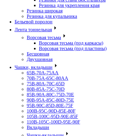
Резинка для укрепления края
Резинка широкая
Резинка для купальника
Бельевой поролон
Лента тоннельная
Ворсовая тесьма
Ворсовая тесьма (под каркасы)
Ворсовая тесьма (под пластины)
Бесшовная
Двухшовная
Чашки, вкладыши
65B-70A-75АА
70В-75А-65С-80АА
75В-80А-70С-65D
80В-85А-75С-70D
85В-90А-80С-75D-70E
90B-95A-85C-80D-75E
95B-90C-85D-80E-75F
100B-95C-90D-85E-80F
105B-100C-95D-90E-85F
110B-105C-100D-95E-90F
Вкладыши
Чашки-вкладыши