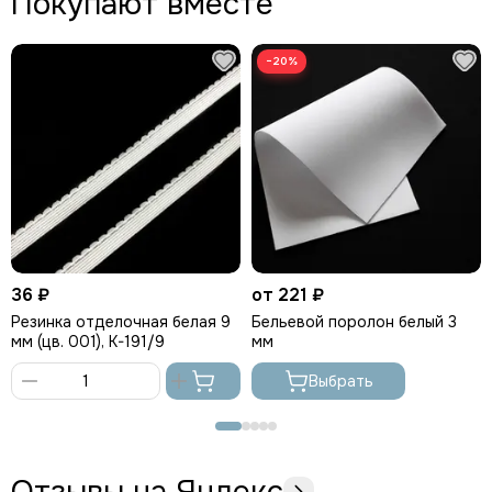
Покупают вместе
−20%
36 ₽
от 221 ₽
Резинка отделочная белая 9
Бельевой поролон белый 3
мм (цв. 001), K-191/9
мм
Выбрать
В
корзину