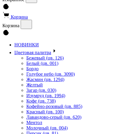
Корзина
Корзина
НОВИНКИ
Цветовая палитра
Бежевый (цв. 126)
Белый (цв. 001)
Бордо
Голубое небо (цв. 3090)
Жасмин (цв. 1294)
Желтый
Загар (цв. 030)
Изумруд (цв. 1994)
Кофе (цв. 738)
Кофейно-розовый (цв. 885)
Красный (цв. 100)
Лавандово-серый (цв. 620)
Ментол
Молочный (цв. 004)
Персик (цв. 81)