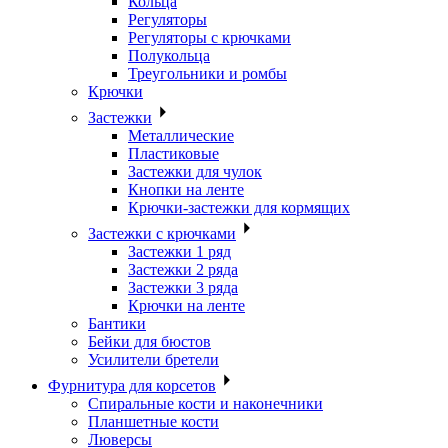
Кольца
Регуляторы
Регуляторы с крючками
Полукольца
Треугольники и ромбы
Крючки
Застежки
Металлические
Пластиковые
Застежки для чулок
Кнопки на ленте
Крючки-застежки для кормящих
Застежки с крючками
Застежки 1 ряд
Застежки 2 ряда
Застежки 3 ряда
Крючки на ленте
Бантики
Бейки для бюстов
Усилители бретели
Фурнитура для корсетов
Спиральные кости и наконечники
Планшетные кости
Люверсы