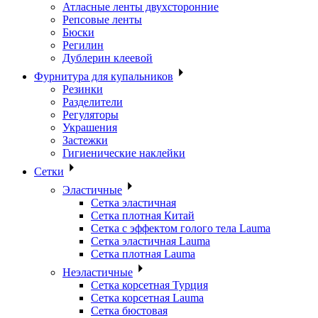
Атласные ленты двухсторонние
Репсовые ленты
Бюски
Регилин
Дублерин клеевой
Фурнитура для купальников
Резинки
Разделители
Регуляторы
Украшения
Застежки
Гигиенические наклейки
Сетки
Эластичные
Сетка эластичная
Сетка плотная Китай
Сетка с эффектом голого тела Lauma
Сетка эластичная Lauma
Сетка плотная Lauma
Неэластичные
Сетка корсетная Турция
Сетка корсетная Lauma
Сетка бюстовая