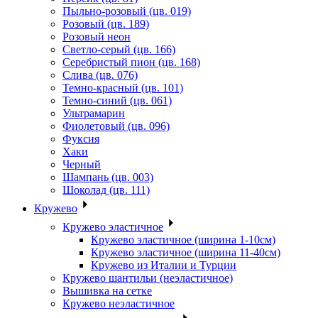
Пыльно-розовый (цв. 019)
Розовый (цв. 189)
Розовый неон
Светло-серый (цв. 166)
Серебристый пион (цв. 168)
Слива (цв. 076)
Темно-красный (цв. 101)
Темно-синий (цв. 061)
Ультрамарин
Фиолетовый (цв. 096)
Фуксия
Хаки
Черный
Шампань (цв. 003)
Шоколад (цв. 111)
Кружево
Кружево эластичное
Кружево эластичное (ширина 1-10см)
Кружево эластичное (ширина 11-40см)
Кружево из Италии и Турции
Кружево шантильи (неэластичное)
Вышивка на сетке
Кружево неэластичное