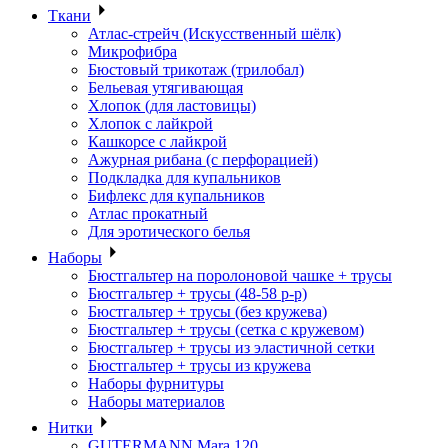
Ткани
Атлас-стрейч (Искусственный шёлк)
Микрофибра
Бюстовый трикотаж (трилобал)
Бельевая утягивающая
Хлопок (для ластовицы)
Хлопок с лайкрой
Кашкорсе с лайкрой
Ажурная рибана (с перфорацией)
Подкладка для купальников
Бифлекс для купальников
Атлас прокатный
Для эротического белья
Наборы
Бюстгальтер на поролоновой чашке + трусы
Бюстгальтер + трусы (48-58 р-р)
Бюстгальтер + трусы (без кружева)
Бюстгальтер + трусы (сетка с кружевом)
Бюстгальтер + трусы из эластичной сетки
Бюстгальтер + трусы из кружева
Наборы фурнитуры
Наборы материалов
Нитки
GUTERMANN Mara 120