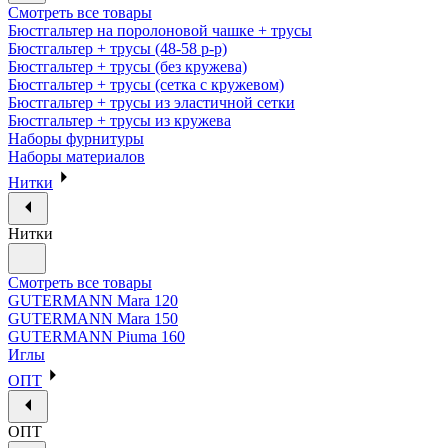
Смотреть все товары
Бюстгальтер на поролоновой чашке + трусы
Бюстгальтер + трусы (48-58 р-р)
Бюстгальтер + трусы (без кружева)
Бюстгальтер + трусы (сетка с кружевом)
Бюстгальтер + трусы из эластичной сетки
Бюстгальтер + трусы из кружева
Наборы фурнитуры
Наборы материалов
Нитки
Нитки
Смотреть все товары
GUTERMANN Mara 120
GUTERMANN Mara 150
GUTERMANN Piuma 160
Иглы
ОПТ
ОПТ