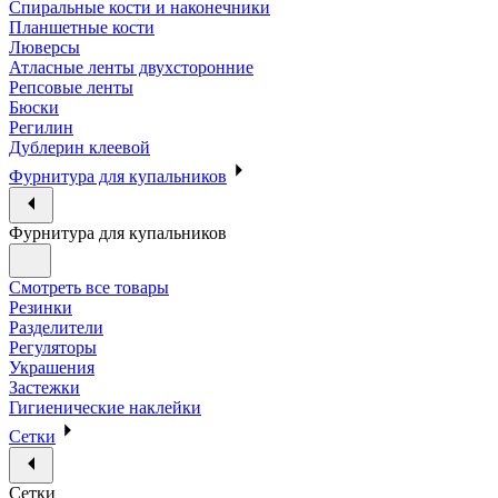
Спиральные кости и наконечники
Планшетные кости
Люверсы
Атласные ленты двухсторонние
Репсовые ленты
Бюски
Регилин
Дублерин клеевой
Фурнитура для купальников
Фурнитура для купальников
Смотреть все товары
Резинки
Разделители
Регуляторы
Украшения
Застежки
Гигиенические наклейки
Сетки
Сетки