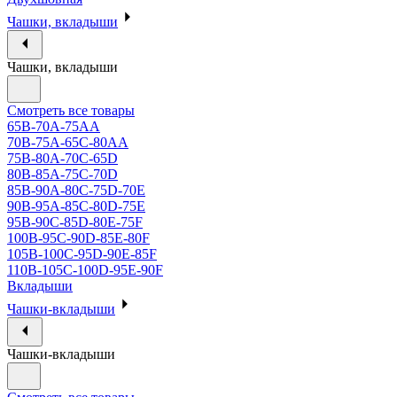
Чашки, вкладыши
Чашки, вкладыши
Смотреть все товары
65B-70A-75АА
70В-75А-65С-80АА
75В-80А-70С-65D
80В-85А-75С-70D
85В-90А-80С-75D-70E
90B-95A-85C-80D-75E
95B-90C-85D-80E-75F
100B-95C-90D-85E-80F
105B-100C-95D-90E-85F
110B-105C-100D-95E-90F
Вкладыши
Чашки-вкладыши
Чашки-вкладыши