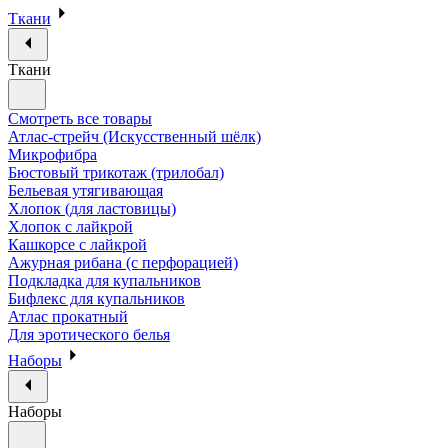
Ткани
Ткани
Смотреть все товары
Атлас-стрейч (Искусственный шёлк)
Микрофибра
Бюстовый трикотаж (трилобал)
Бельевая утягивающая
Хлопок (для ластовицы)
Хлопок с лайкрой
Кашкорсе с лайкрой
Ажурная рибана (с перфорацией)
Подкладка для купальников
Бифлекс для купальников
Атлас прокатный
Для эротического белья
Наборы
Наборы