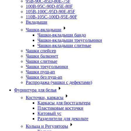
95B-90C-85D-80E-75F
100B-95C-90D-85E-80F
105B-100C-95D-90E-85F
110B-105C-100D-95E-90F
Вкладыши
Чашки-вкладыши
Чашки-вкладыши бандо
Чашки-вкладыши треугольники
Чашки-вкладыши слитные
Чашки спейсер
Чашки балконет
Чашки слитные
Чашки треугольники
Чашки пуш-ап
Чашки без пуш-ап
Распродажа (чашки с дефектами)
Фурнитура для белья
Косточки, каркасы
Каркасы для бюстгальтера
Пластиковые косточки
Китовый ус
Разделители для декольте
Кольца и Регуляторы