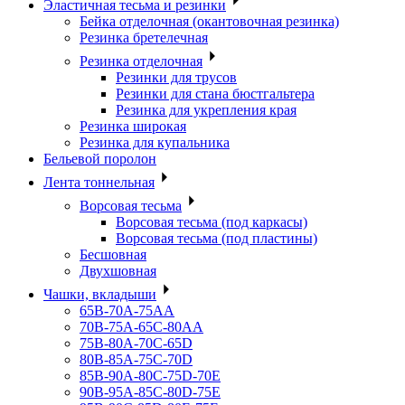
Эластичная тесьма и резинки
Бейка отделочная (окантовочная резинка)
Резинка бретелечная
Резинка отделочная
Резинки для трусов
Резинки для стана бюстгальтера
Резинка для укрепления края
Резинка широкая
Резинка для купальника
Бельевой поролон
Лента тоннельная
Ворсовая тесьма
Ворсовая тесьма (под каркасы)
Ворсовая тесьма (под пластины)
Бесшовная
Двухшовная
Чашки, вкладыши
65B-70A-75АА
70В-75А-65С-80АА
75В-80А-70С-65D
80В-85А-75С-70D
85В-90А-80С-75D-70E
90B-95A-85C-80D-75E