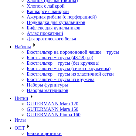
Хлопок (для ластовицы)
Хлопок с лайкрой
Кашкорсе с лайкрой
Ажурная рибана (с перфорацией)
Подкладка для купальников
Бифлекс для купальников
Атлас прокатный
Для эротического белья
Наборы
Бюстгальтер на поролоновой чашке + трусы
Бюстгальтер + трусы (48-58 р-р)
Бюстгальтер + трусы (без кружева)
Бюстгальтер + трусы (сетка с кружевом)
Бюстгальтер + трусы из эластичной сетки
Бюстгальтер + трусы из кружева
Наборы фурнитуры
Наборы материалов
Нитки
GUTERMANN Mara 120
GUTERMANN Mara 150
GUTERMANN Piuma 160
Иглы
ОПТ
Бейки и резинки