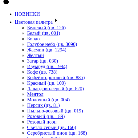
НОВИНКИ
Цветовая палитра
Бежевый (цв. 126)
Белый (цв. 001)
Бордо
Голубое небо (цв. 3090)
Жасмин (цв. 1294)
Желтый
Загар (цв. 030)
Изумруд (цв. 1994)
Кофе (цв. 738)
Кофейно-розовый (цв. 885)
Красный (цв. 100)
Лавандово-серый (цв. 620)
Ментол
Молочный (цв. 004)
Персик (цв. 81)
Пыльно-розовый (цв. 019)
Розовый (цв. 189)
Розовый неон
Светло-серый (цв. 166)
Серебристый пион (цв. 168)