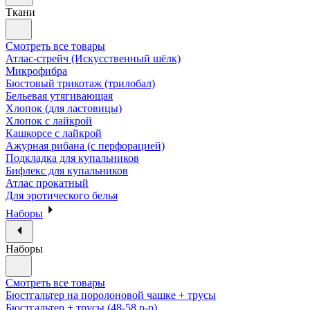
Ткани
Смотреть все товары
Атлас-стрейч (Искусственный шёлк)
Микрофибра
Бюстовый трикотаж (трилобал)
Бельевая утягивающая
Хлопок (для ластовицы)
Хлопок с лайкрой
Кашкорсе с лайкрой
Ажурная рибана (с перфорацией)
Подкладка для купальников
Бифлекс для купальников
Атлас прокатный
Для эротического белья
Наборы
Наборы
Смотреть все товары
Бюстгальтер на поролоновой чашке + трусы
Бюстгальтер + трусы (48-58 р-р)