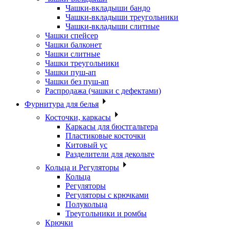
Чашки-вкладыши бандо
Чашки-вкладыши треугольники
Чашки-вкладыши слитные
Чашки спейсер
Чашки балконет
Чашки слитные
Чашки треугольники
Чашки пуш-ап
Чашки без пуш-ап
Распродажа (чашки с дефектами)
Фурнитура для белья
Косточки, каркасы
Каркасы для бюстгальтера
Пластиковые косточки
Китовый ус
Разделители для декольте
Кольца и Регуляторы
Кольца
Регуляторы
Регуляторы с крючками
Полукольца
Треугольники и ромбы
Крючки