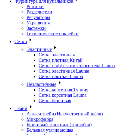
Фурнитура для купальников
Резинки
Разделители
Регуляторы
Украшения
Застежки
Гигиенические наклейки
Сетки
Эластичные
Сетка эластичная
Сетка плотная Китай
Сетка с эффектом голого тела Lauma
Сетка эластичная Lauma
Сетка плотная Lauma
Неэластичные
Сетка корсетная Турция
Сетка корсетная Lauma
Сетка бюстовая
Ткани
Атлас-стрейч (Искусственный шёлк)
Микрофибра
Бюстовый трикотаж (трилобал)
Бельевая утягивающая