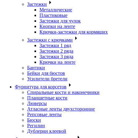
Застежки
Металлические
Пластиковые
Застежки для чулок
Кнопки на ленте
Крючки-застежки для кормящих
Застежки с крючками
Застежки 1 ряд
Застежки 2 ряда
Застежки 3 ряда
Крючки на ленте
Бантики
Бейки для бюстов
Усилители бретели
Фурнитура для корсетов
Спиральные кости и наконечники
Планшетные кости
Люверсы
Атласные ленты двухсторонние
Репсовые ленты
Бюски
Регилин
Дублерин клеевой