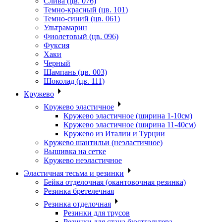
Слива (цв. 076)
Темно-красный (цв. 101)
Темно-синий (цв. 061)
Ультрамарин
Фиолетовый (цв. 096)
Фуксия
Хаки
Черный
Шампань (цв. 003)
Шоколад (цв. 111)
Кружево
Кружево эластичное
Кружево эластичное (ширина 1-10см)
Кружево эластичное (ширина 11-40см)
Кружево из Италии и Турции
Кружево шантильи (неэластичное)
Вышивка на сетке
Кружево неэластичное
Эластичная тесьма и резинки
Бейка отделочная (окантовочная резинка)
Резинка бретелечная
Резинка отделочная
Резинки для трусов
Резинки для стана бюстгальтера