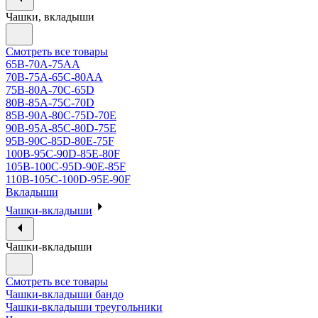
Чашки, вкладыши
Смотреть все товары
65B-70A-75АА
70В-75А-65С-80АА
75В-80А-70С-65D
80В-85А-75С-70D
85В-90А-80С-75D-70E
90B-95A-85C-80D-75E
95B-90C-85D-80E-75F
100B-95C-90D-85E-80F
105B-100C-95D-90E-85F
110B-105C-100D-95E-90F
Вкладыши
Чашки-вкладыши
Чашки-вкладыши
Смотреть все товары
Чашки-вкладыши бандо
Чашки-вкладыши треугольники