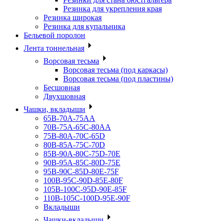
Резинка для укрепления края
Резинка широкая
Резинка для купальника
Бельевой поролон
Лента тоннельная
Ворсовая тесьма
Ворсовая тесьма (под каркасы)
Ворсовая тесьма (под пластины)
Бесшовная
Двухшовная
Чашки, вкладыши
65B-70A-75АА
70В-75А-65С-80АА
75В-80А-70С-65D
80В-85А-75С-70D
85В-90А-80С-75D-70E
90B-95A-85C-80D-75E
95B-90C-85D-80E-75F
100B-95C-90D-85E-80F
105B-100C-95D-90E-85F
110B-105C-100D-95E-90F
Вкладыши
Чашки-вкладыши