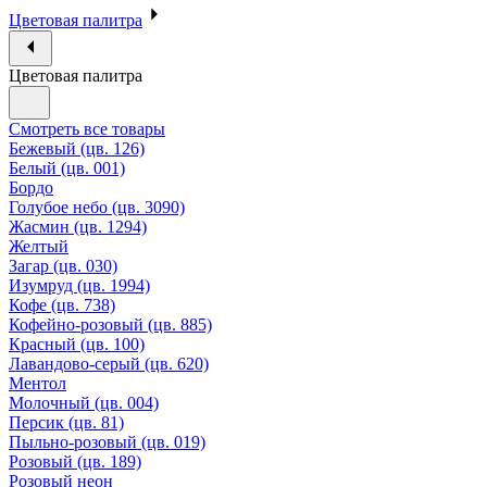
Цветовая палитра
Цветовая палитра
Смотреть все товары
Бежевый (цв. 126)
Белый (цв. 001)
Бордо
Голубое небо (цв. 3090)
Жасмин (цв. 1294)
Желтый
Загар (цв. 030)
Изумруд (цв. 1994)
Кофе (цв. 738)
Кофейно-розовый (цв. 885)
Красный (цв. 100)
Лавандово-серый (цв. 620)
Ментол
Молочный (цв. 004)
Персик (цв. 81)
Пыльно-розовый (цв. 019)
Розовый (цв. 189)
Розовый неон