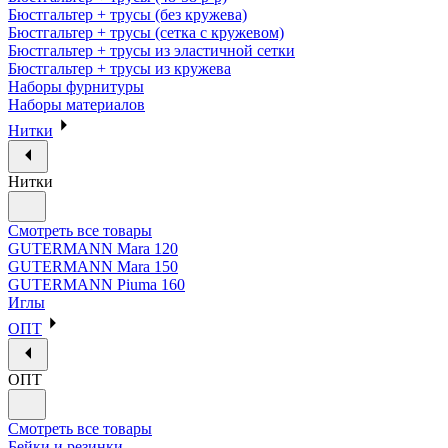
Бюстгальтер + трусы (без кружева)
Бюстгальтер + трусы (сетка с кружевом)
Бюстгальтер + трусы из эластичной сетки
Бюстгальтер + трусы из кружева
Наборы фурнитуры
Наборы материалов
Нитки
Нитки
Смотреть все товары
GUTERMANN Mara 120
GUTERMANN Mara 150
GUTERMANN Piuma 160
Иглы
ОПТ
ОПТ
Смотреть все товары
Бейки и резинки