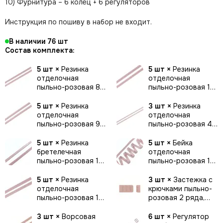
10) Фурнитура – 6 колец + 6 регуляторов
Инструкция по пошиву в набор не входит.
В наличии
76
Состав комплекта:
5 шт ×
Резинка
5 шт ×
Резинка
отделочная
отделочная
пыльно-розовая 8
пыльно-розовая 10
мм (цв. 019), 641/8
мм (цв. 019), 641/10
5 шт ×
Резинка
3 шт ×
Резинка
отделочная
отделочная
пыльно-розовая 9
пыльно-розовая 4
мм (цв. 019), K-94/9
мм (цв. 019), K-
195/4
5 шт ×
Резинка
5 шт ×
Бейка
бретелечная
отделочная
пыльно-розовая 10
пыльно-розовая 15
мм (цв. 019), 740/10
мм (цв.019), Lauma
5 шт ×
Резинка
3 шт ×
Застежка с
отделочная
крючками пыльно-
пыльно-розовая 12
розовая 2 ряда,
мм (цв. 019), 641/12
28*55 мм
3 шт ×
Ворсовая
6 шт ×
Регулятор