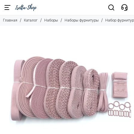
Наборы
Главная
Каталог
Наборы
Наборы фурнитуры
Набор фурнитур
Смотреть все товары
Бюстгальтер на поролоновой чашке + трусы
Бюстгальтер + трусы (48-58 р-р)
Бюстгальтер + трусы (без кружева)
Бюстгальтер + трусы (сетка с кружевом)
Бюстгальтер + трусы из эластичной сетки
Бюстгальтер + трусы из кружева
Наборы фурнитуры
Наборы материалов