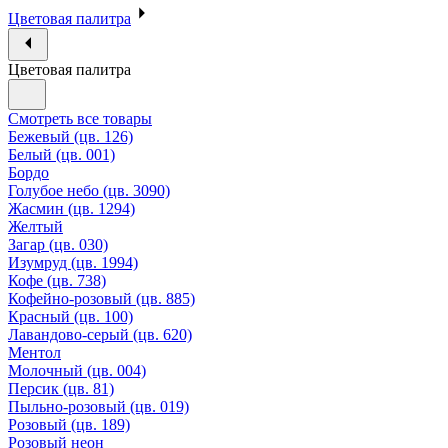
Цветовая палитра
Цветовая палитра
Смотреть все товары
Бежевый (цв. 126)
Белый (цв. 001)
Бордо
Голубое небо (цв. 3090)
Жасмин (цв. 1294)
Желтый
Загар (цв. 030)
Изумруд (цв. 1994)
Кофе (цв. 738)
Кофейно-розовый (цв. 885)
Красный (цв. 100)
Лавандово-серый (цв. 620)
Ментол
Молочный (цв. 004)
Персик (цв. 81)
Пыльно-розовый (цв. 019)
Розовый (цв. 189)
Розовый неон