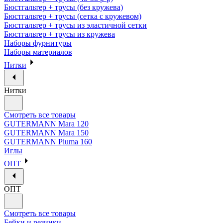
Бюстгальтер + трусы (без кружева)
Бюстгальтер + трусы (сетка с кружевом)
Бюстгальтер + трусы из эластичной сетки
Бюстгальтер + трусы из кружева
Наборы фурнитуры
Наборы материалов
Нитки
Нитки
Смотреть все товары
GUTERMANN Mara 120
GUTERMANN Mara 150
GUTERMANN Piuma 160
Иглы
ОПТ
ОПТ
Смотреть все товары
Бейки и резинки