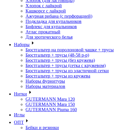
Хлопок (для ластовицы)
Хлопок с лайкрой
Кашкорсе с лайкрой
Ажурная рибана (с перфорацией)
Подкладка для купальников
Бифлекс для купальников
Атлас прокатный
Для эротического белья
Наборы
Бюстгальтер на поролоновой чашке + трусы
Бюстгальтер + трусы (48-58 р-р)
Бюстгальтер + трусы (без кружева)
Бюстгальтер + трусы (сетка с кружевом)
Бюстгальтер + трусы из эластичной сетки
Бюстгальтер + трусы из кружева
Наборы фурнитуры
Наборы материалов
Нитки
GUTERMANN Mara 120
GUTERMANN Mara 150
GUTERMANN Piuma 160
Иглы
ОПТ
Бейки и резинки