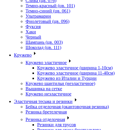
Слива (цв. 076)
Темно-красный (цв. 101)
Темно-синий (цв. 061)
Ультрамарин
Фиолетовый (цв. 096)
Фуксия
Хаки
Черный
Шампань (цв. 003)
Шоколад (цв. 111)
Кружево
Кружево эластичное
Кружево эластичное (ширина 1-10см)
Кружево эластичное (ширина 11-40см)
Кружево из Италии и Турции
Кружево шантильи (неэластичное)
Вышивка на сетке
Кружево неэластичное
Эластичная тесьма и резинки
Бейка отделочная (окантовочная резинка)
Резинка бретелечная
Резинка отделочная
Резинки для трусов
Резинки для стана бюстгальтера