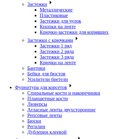
Застежки
Металлические
Пластиковые
Застежки для чулок
Кнопки на ленте
Крючки-застежки для кормящих
Застежки с крючками
Застежки 1 ряд
Застежки 2 ряда
Застежки 3 ряда
Крючки на ленте
Бантики
Бейки для бюстов
Усилители бретели
Фурнитура для корсетов
Спиральные кости и наконечники
Планшетные кости
Люверсы
Атласные ленты двухсторонние
Репсовые ленты
Бюски
Регилин
Дублерин клеевой