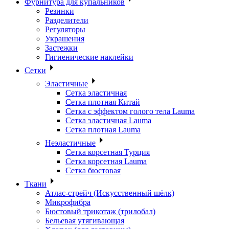
Фурнитура для купальников
Резинки
Разделители
Регуляторы
Украшения
Застежки
Гигиенические наклейки
Сетки
Эластичные
Сетка эластичная
Сетка плотная Китай
Сетка с эффектом голого тела Lauma
Сетка эластичная Lauma
Сетка плотная Lauma
Неэластичные
Сетка корсетная Турция
Сетка корсетная Lauma
Сетка бюстовая
Ткани
Атлас-стрейч (Искусственный шёлк)
Микрофибра
Бюстовый трикотаж (трилобал)
Бельевая утягивающая