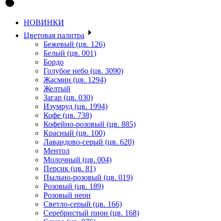
НОВИНКИ
Цветовая палитра
Бежевый (цв. 126)
Белый (цв. 001)
Бордо
Голубое небо (цв. 3090)
Жасмин (цв. 1294)
Желтый
Загар (цв. 030)
Изумруд (цв. 1994)
Кофе (цв. 738)
Кофейно-розовый (цв. 885)
Красный (цв. 100)
Лавандово-серый (цв. 620)
Ментол
Молочный (цв. 004)
Персик (цв. 81)
Пыльно-розовый (цв. 019)
Розовый (цв. 189)
Розовый неон
Светло-серый (цв. 166)
Серебристый пион (цв. 168)