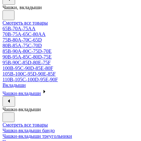
Чашки, вкладыши
Смотреть все товары
65B-70A-75АА
70В-75А-65С-80АА
75В-80А-70С-65D
80В-85А-75С-70D
85В-90А-80С-75D-70E
90B-95A-85C-80D-75E
95B-90C-85D-80E-75F
100B-95C-90D-85E-80F
105B-100C-95D-90E-85F
110B-105C-100D-95E-90F
Вкладыши
Чашки-вкладыши
Чашки-вкладыши
Смотреть все товары
Чашки-вкладыши бандо
Чашки-вкладыши треугольники