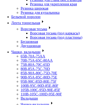
Резинка для укрепления края
Резинка широкая
Резинка для купальника
Бельевой поролон
Лента тоннельная
Ворсовая тесьма
Ворсовая тесьма (под каркасы)
Ворсовая тесьма (под пластины)
Бесшовная
Двухшовная
Чашки, вкладыши
65B-70A-75АА
70В-75А-65С-80АА
75В-80А-70С-65D
80В-85А-75С-70D
85В-90А-80С-75D-70E
90B-95A-85C-80D-75E
95B-90C-85D-80E-75F
100B-95C-90D-85E-80F
105B-100C-95D-90E-85F
110B-105C-100D-95E-90F
Вкладыши
Чашки-вкладыши