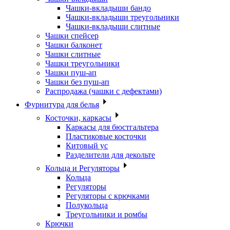
Чашки-вкладыши бандо
Чашки-вкладыши треугольники
Чашки-вкладыши слитные
Чашки спейсер
Чашки балконет
Чашки слитные
Чашки треугольники
Чашки пуш-ап
Чашки без пуш-ап
Распродажа (чашки с дефектами)
Фурнитура для белья
Косточки, каркасы
Каркасы для бюстгальтера
Пластиковые косточки
Китовый ус
Разделители для декольте
Кольца и Регуляторы
Кольца
Регуляторы
Регуляторы с крючками
Полукольца
Треугольники и ромбы
Крючки