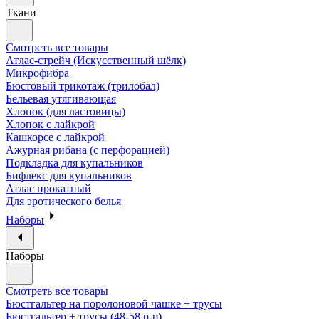
Ткани
Смотреть все товары
Атлас-стрейч (Искусственный шёлк)
Микрофибра
Бюстовый трикотаж (трилобал)
Бельевая утягивающая
Хлопок (для ластовицы)
Хлопок с лайкрой
Кашкорсе с лайкрой
Ажурная рибана (с перфорацией)
Подкладка для купальников
Бифлекс для купальников
Атлас прокатный
Для эротического белья
Наборы
Наборы
Смотреть все товары
Бюстгальтер на поролоновой чашке + трусы
Бюстгальтер + трусы (48-58 р-р)