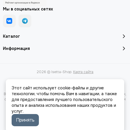
Мы в социальных сетях
Каталог
Информация
2026 © Isetta-Shop.
Карта сайта
Этот сайт использует cookie-файлы и другие
технологии, чтобы помочь Вам в навигации, а также
Вся представленная на сайте информация, касающаяся характеристик,
стоимости товаров и услуг, носит информационный характер и ни при
для предоставления лучшего пользовательского
каких условиях не является публичной офертой, определяемой
опыта и анализа использования наших продуктов и
положениями Статьи 437(2) Гражданского кодекса РФ.
услуг.
Принять