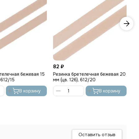
82 ₽
85
телечная бежевая 15
Резинка бретелечная бежевая 20
Ре
, 612/15
мм (цв. 126), 612/20
мм
В корзину
В корзину
Оставить отзыв