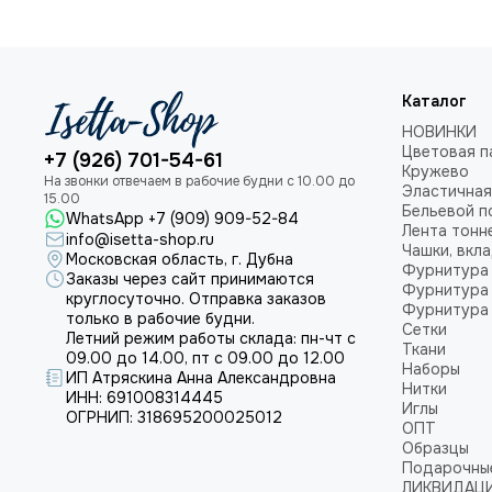
Каталог
НОВИНКИ
Цветовая п
+7 (926) 701-54-61
Кружево
Эластичная
Бельевой п
WhatsApp +7 (909) 909-52-84
Лента тонн
info@isetta-shop.ru
Чашки, вкл
Московская область, г. Дубна
Фурнитура 
Заказы через сайт принимаются
Фурнитура 
круглосуточно. Отправка заказов
Фурнитура 
только в рабочие будни.
Сетки
Летний режим работы склада: пн-чт с
Ткани
09.00 до 14.00, пт с 09.00 до 12.00
Наборы
ИП Атряскина Анна Александровна
Нитки
ИНН: 691008314445
Иглы
ОГРНИП: 318695200025012
ОПТ
Образцы
Подарочны
ЛИКВИДАЦ