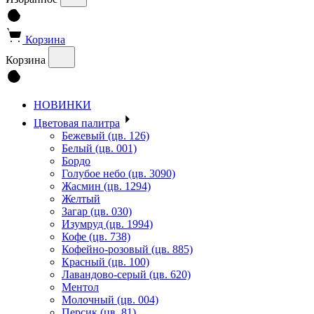
Корзина
Корзина
НОВИНКИ
Цветовая палитра
Бежевый (цв. 126)
Белый (цв. 001)
Бордо
Голубое небо (цв. 3090)
Жасмин (цв. 1294)
Желтый
Загар (цв. 030)
Изумруд (цв. 1994)
Кофе (цв. 738)
Кофейно-розовый (цв. 885)
Красный (цв. 100)
Лавандово-серый (цв. 620)
Ментол
Молочный (цв. 004)
Персик (цв. 81)