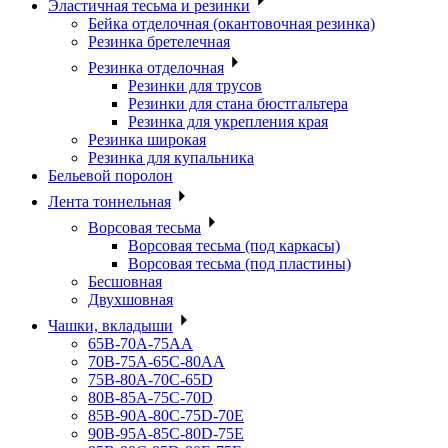
Эластичная тесьма и резинки
Бейка отделочная (окантовочная резинка)
Резинка бретелечная
Резинка отделочная
Резинки для трусов
Резинки для стана бюстгальтера
Резинка для укрепления края
Резинка широкая
Резинка для купальника
Бельевой поролон
Лента тоннельная
Ворсовая тесьма
Ворсовая тесьма (под каркасы)
Ворсовая тесьма (под пластины)
Бесшовная
Двухшовная
Чашки, вкладыши
65B-70A-75АА
70В-75А-65С-80АА
75В-80А-70С-65D
80В-85А-75С-70D
85В-90А-80С-75D-70E
90B-95A-85C-80D-75E