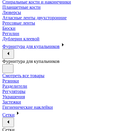
Спиральные кости и наконечники
Планшетные кости
Люверсы
Атласные ленты двухсторонние
Репсовые ленты
Бюски
Регилин
Дублерин клеевой
Фурнитура для купальников
Фурнитура для купальников
Смотреть все товары
Резинки
Разделители
Регуляторы
Украшения
Застежки
Гигиенические наклейки
Сетки
Сетки