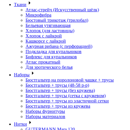
Ткани
Атлас-стрейч (Искусственный шёлк)
Микрофибра
Бюстовый трикотаж (трилобал)
Бельевая утягивающая
Хлопок (для ластовицы)
Хлопок с лайкрой
Кашкорсе с лайкрой
Ажурная рибана (с перфорацией)
Подкладка для купальников
Бифлекс для купальников
Атлас прокатный
Для эротического белья
Наборы
Бюстгальтер на поролоновой чашке + трусы
Бюстгальтер + трусы (48-58 р-р)
Бюстгальтер + трусы (без кружева)
Бюстгальтер + трусы (сетка с кружевом)
Бюстгальтер + трусы из эластичной сетки
Бюстгальтер + трусы из кружева
Наборы фурнитуры
Наборы материалов
Нитки
GUTERMANN Mara 120