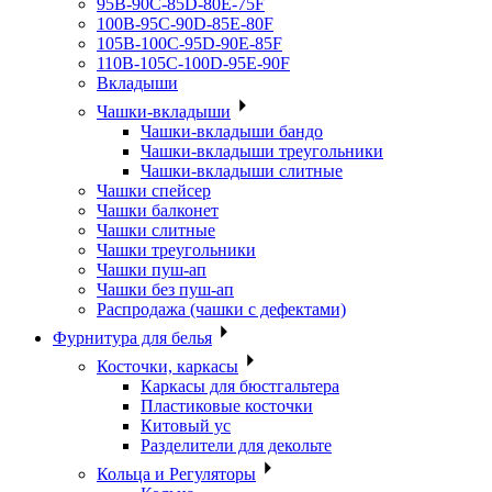
95B-90C-85D-80E-75F
100B-95C-90D-85E-80F
105B-100C-95D-90E-85F
110B-105C-100D-95E-90F
Вкладыши
Чашки-вкладыши
Чашки-вкладыши бандо
Чашки-вкладыши треугольники
Чашки-вкладыши слитные
Чашки спейсер
Чашки балконет
Чашки слитные
Чашки треугольники
Чашки пуш-ап
Чашки без пуш-ап
Распродажа (чашки с дефектами)
Фурнитура для белья
Косточки, каркасы
Каркасы для бюстгальтера
Пластиковые косточки
Китовый ус
Разделители для декольте
Кольца и Регуляторы