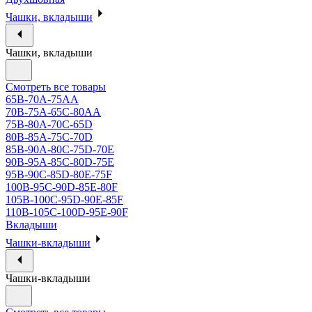
Чашки, вкладыши
Чашки, вкладыши
Смотреть все товары
65B-70A-75АА
70В-75А-65С-80АА
75В-80А-70С-65D
80В-85А-75С-70D
85В-90А-80С-75D-70E
90B-95A-85C-80D-75E
95B-90C-85D-80E-75F
100B-95C-90D-85E-80F
105B-100C-95D-90E-85F
110B-105C-100D-95E-90F
Вкладыши
Чашки-вкладыши
Чашки-вкладыши