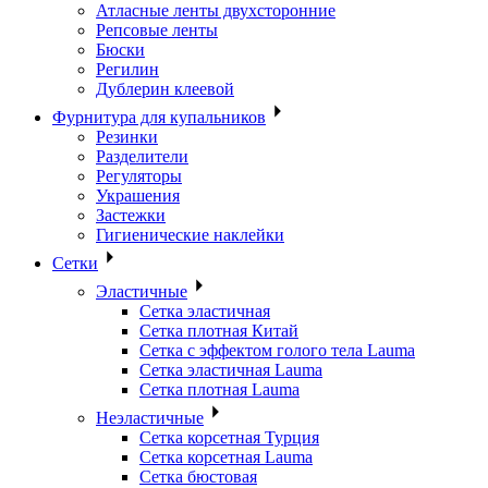
Атласные ленты двухсторонние
Репсовые ленты
Бюски
Регилин
Дублерин клеевой
Фурнитура для купальников
Резинки
Разделители
Регуляторы
Украшения
Застежки
Гигиенические наклейки
Сетки
Эластичные
Сетка эластичная
Сетка плотная Китай
Сетка с эффектом голого тела Lauma
Сетка эластичная Lauma
Сетка плотная Lauma
Неэластичные
Сетка корсетная Турция
Сетка корсетная Lauma
Сетка бюстовая