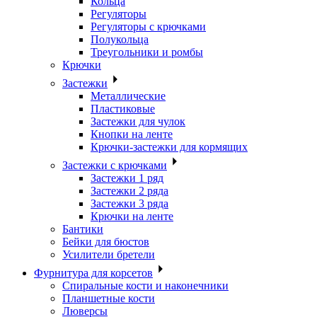
Кольца
Регуляторы
Регуляторы с крючками
Полукольца
Треугольники и ромбы
Крючки
Застежки
Металлические
Пластиковые
Застежки для чулок
Кнопки на ленте
Крючки-застежки для кормящих
Застежки с крючками
Застежки 1 ряд
Застежки 2 ряда
Застежки 3 ряда
Крючки на ленте
Бантики
Бейки для бюстов
Усилители бретели
Фурнитура для корсетов
Спиральные кости и наконечники
Планшетные кости
Люверсы