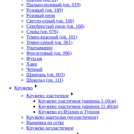
Пыльно-розовый (цв. 019)
Розовый (цв. 189)
Розовый неон
Светло-серый (цв. 166)
Серебристый пион (цв. 168)
Слива (цв. 076)
Темно-красный (цв. 101)
Темно-синий (цв. 061)
Ультрамарин
Фиолетовый (цв. 096)
Фуксия
Хаки
Черный
Шампань (цв. 003)
Шоколад (цв. 111)
Кружево
Кружево эластичное
Кружево эластичное (ширина 1-10см)
Кружево эластичное (ширина 11-40см)
Кружево из Италии и Турции
Кружево шантильи (неэластичное)
Вышивка на сетке
Кружево неэластичное