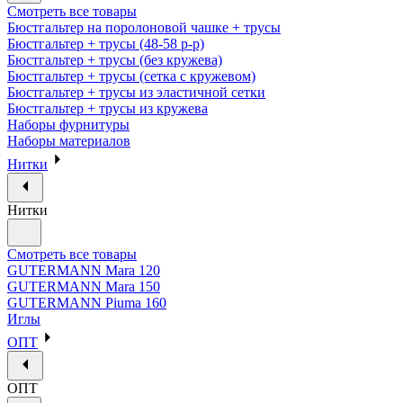
Смотреть все товары
Бюстгальтер на поролоновой чашке + трусы
Бюстгальтер + трусы (48-58 р-р)
Бюстгальтер + трусы (без кружева)
Бюстгальтер + трусы (сетка с кружевом)
Бюстгальтер + трусы из эластичной сетки
Бюстгальтер + трусы из кружева
Наборы фурнитуры
Наборы материалов
Нитки
Нитки
Смотреть все товары
GUTERMANN Mara 120
GUTERMANN Mara 150
GUTERMANN Piuma 160
Иглы
ОПТ
ОПТ