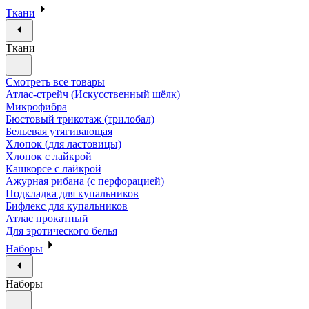
Ткани
Ткани
Смотреть все товары
Атлас-стрейч (Искусственный шёлк)
Микрофибра
Бюстовый трикотаж (трилобал)
Бельевая утягивающая
Хлопок (для ластовицы)
Хлопок с лайкрой
Кашкорсе с лайкрой
Ажурная рибана (с перфорацией)
Подкладка для купальников
Бифлекс для купальников
Атлас прокатный
Для эротического белья
Наборы
Наборы