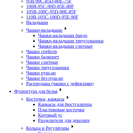
95B-90C-85D-80E-75F
100B-95C-90D-85E-80F
105B-100C-95D-90E-85F
110B-105C-100D-95E-90F
Вкладыши
Чашки-вкладыши
Чашки-вкладыши бандо
Чашки-вкладыши треугольники
Чашки-вкладыши слитные
Чашки спейсер
Чашки балконет
Чашки слитные
Чашки треугольники
Чашки пуш-ап
Чашки без пуш-ап
Распродажа (чашки с дефектами)
Фурнитура для белья
Косточки, каркасы
Каркасы для бюстгальтера
Пластиковые косточки
Китовый ус
Разделители для декольте
Кольца и Регуляторы