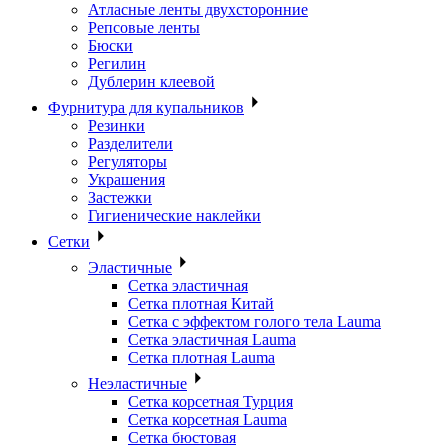
Атласные ленты двухсторонние
Репсовые ленты
Бюски
Регилин
Дублерин клеевой
Фурнитура для купальников
Резинки
Разделители
Регуляторы
Украшения
Застежки
Гигиенические наклейки
Сетки
Эластичные
Сетка эластичная
Сетка плотная Китай
Сетка с эффектом голого тела Lauma
Сетка эластичная Lauma
Сетка плотная Lauma
Неэластичные
Сетка корсетная Турция
Сетка корсетная Lauma
Сетка бюстовая