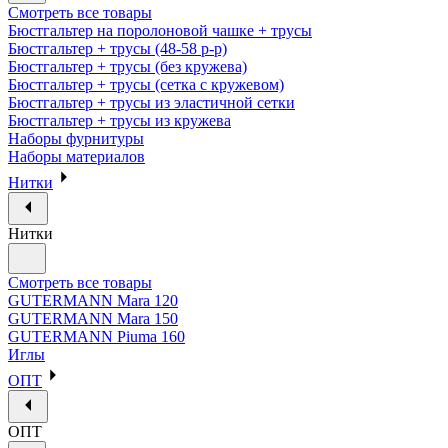
Смотреть все товары
Бюстгальтер на поролоновой чашке + трусы
Бюстгальтер + трусы (48-58 р-р)
Бюстгальтер + трусы (без кружева)
Бюстгальтер + трусы (сетка с кружевом)
Бюстгальтер + трусы из эластичной сетки
Бюстгальтер + трусы из кружева
Наборы фурнитуры
Наборы материалов
Нитки
Нитки
Смотреть все товары
GUTERMANN Mara 120
GUTERMANN Mara 150
GUTERMANN Piuma 160
Иглы
ОПТ
ОПТ