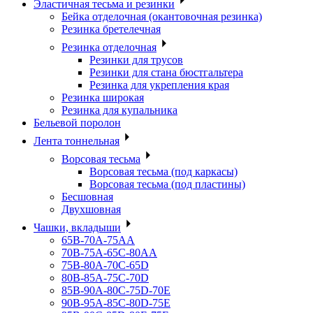
Эластичная тесьма и резинки
Бейка отделочная (окантовочная резинка)
Резинка бретелечная
Резинка отделочная
Резинки для трусов
Резинки для стана бюстгальтера
Резинка для укрепления края
Резинка широкая
Резинка для купальника
Бельевой поролон
Лента тоннельная
Ворсовая тесьма
Ворсовая тесьма (под каркасы)
Ворсовая тесьма (под пластины)
Бесшовная
Двухшовная
Чашки, вкладыши
65B-70A-75АА
70В-75А-65С-80АА
75В-80А-70С-65D
80В-85А-75С-70D
85В-90А-80С-75D-70E
90B-95A-85C-80D-75E