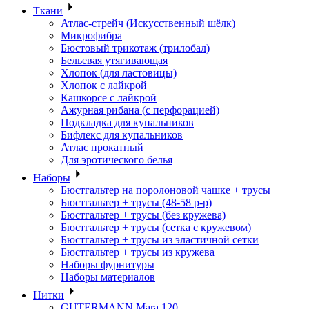
Ткани
Атлас-стрейч (Искусственный шёлк)
Микрофибра
Бюстовый трикотаж (трилобал)
Бельевая утягивающая
Хлопок (для ластовицы)
Хлопок с лайкрой
Кашкорсе с лайкрой
Ажурная рибана (с перфорацией)
Подкладка для купальников
Бифлекс для купальников
Атлас прокатный
Для эротического белья
Наборы
Бюстгальтер на поролоновой чашке + трусы
Бюстгальтер + трусы (48-58 р-р)
Бюстгальтер + трусы (без кружева)
Бюстгальтер + трусы (сетка с кружевом)
Бюстгальтер + трусы из эластичной сетки
Бюстгальтер + трусы из кружева
Наборы фурнитуры
Наборы материалов
Нитки
GUTERMANN Mara 120