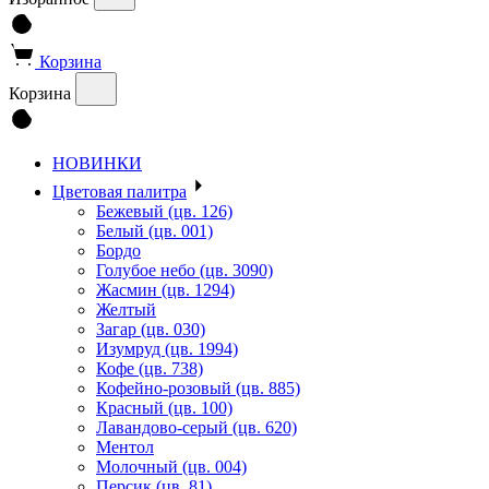
Корзина
Корзина
НОВИНКИ
Цветовая палитра
Бежевый (цв. 126)
Белый (цв. 001)
Бордо
Голубое небо (цв. 3090)
Жасмин (цв. 1294)
Желтый
Загар (цв. 030)
Изумруд (цв. 1994)
Кофе (цв. 738)
Кофейно-розовый (цв. 885)
Красный (цв. 100)
Лавандово-серый (цв. 620)
Ментол
Молочный (цв. 004)
Персик (цв. 81)