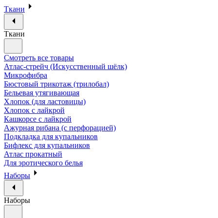
Ткани
Ткани
Смотреть все товары
Атлас-стрейч (Искусственный шёлк)
Микрофибра
Бюстовый трикотаж (трилобал)
Бельевая утягивающая
Хлопок (для ластовицы)
Хлопок с лайкрой
Кашкорсе с лайкрой
Ажурная рибана (с перфорацией)
Подкладка для купальников
Бифлекс для купальников
Атлас прокатный
Для эротического белья
Наборы
Наборы