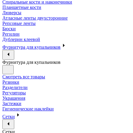
Спиральные кости и наконечники
Планшетные кости
Люверсы
Атласные ленты двухсторонние
Репсовые ленты
Бюски
Регилин
Дублерин клеевой
Фурнитура для купальников
Фурнитура для купальников
Смотреть все товары
Резинки
Разделители
Регуляторы
Украшения
Застежки
Гигиенические наклейки
Сетки
Сетки