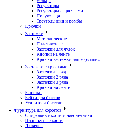
Кольца
Регуляторы
Регуляторы с крючками
Полукольца
Треугольники и ромбы
Крючки
Застежки
Металлические
Пластиковые
Застежки для чулок
Кнопки на ленте
Крючки-застежки для кормящих
Застежки с крючками
Застежки 1 ряд
Застежки 2 ряда
Застежки 3 ряда
Крючки на ленте
Бантики
Бейки для бюстов
Усилители бретели
Фурнитура для корсетов
Спиральные кости и наконечники
Планшетные кости
Люверсы