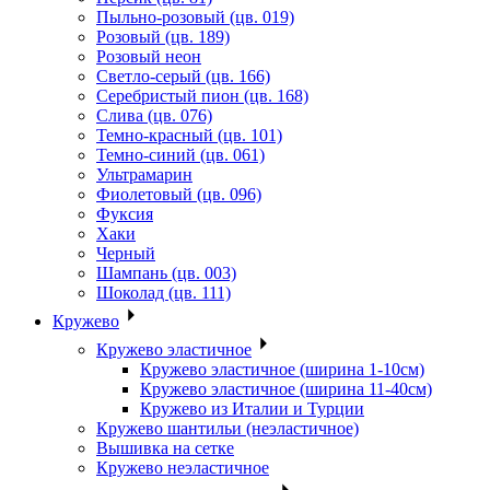
Пыльно-розовый (цв. 019)
Розовый (цв. 189)
Розовый неон
Светло-серый (цв. 166)
Серебристый пион (цв. 168)
Слива (цв. 076)
Темно-красный (цв. 101)
Темно-синий (цв. 061)
Ультрамарин
Фиолетовый (цв. 096)
Фуксия
Хаки
Черный
Шампань (цв. 003)
Шоколад (цв. 111)
Кружево
Кружево эластичное
Кружево эластичное (ширина 1-10см)
Кружево эластичное (ширина 11-40см)
Кружево из Италии и Турции
Кружево шантильи (неэластичное)
Вышивка на сетке
Кружево неэластичное