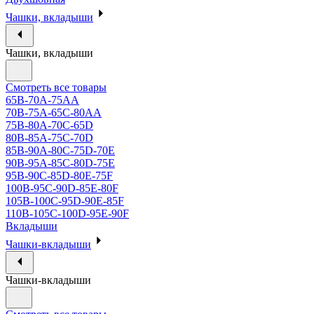
Чашки, вкладыши
Чашки, вкладыши
Смотреть все товары
65B-70A-75АА
70В-75А-65С-80АА
75В-80А-70С-65D
80В-85А-75С-70D
85В-90А-80С-75D-70E
90B-95A-85C-80D-75E
95B-90C-85D-80E-75F
100B-95C-90D-85E-80F
105B-100C-95D-90E-85F
110B-105C-100D-95E-90F
Вкладыши
Чашки-вкладыши
Чашки-вкладыши