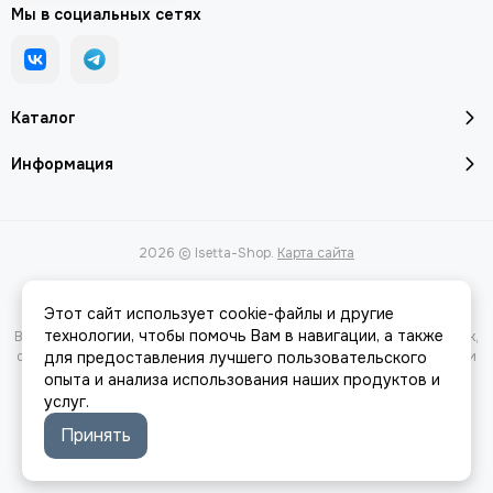
Мы в социальных сетях
Каталог
Информация
2026 © Isetta-Shop.
Карта сайта
Этот сайт использует cookie-файлы и другие
технологии, чтобы помочь Вам в навигации, а также
Вся представленная на сайте информация, касающаяся характеристик,
стоимости товаров и услуг, носит информационный характер и ни при
для предоставления лучшего пользовательского
каких условиях не является публичной офертой, определяемой
опыта и анализа использования наших продуктов и
положениями Статьи 437(2) Гражданского кодекса РФ.
услуг.
Принять