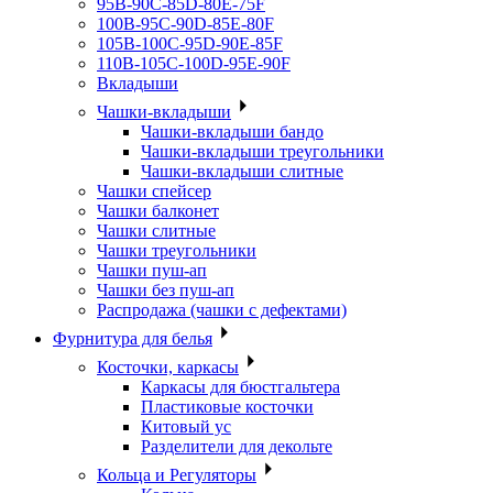
95B-90C-85D-80E-75F
100B-95C-90D-85E-80F
105B-100C-95D-90E-85F
110B-105C-100D-95E-90F
Вкладыши
Чашки-вкладыши
Чашки-вкладыши бандо
Чашки-вкладыши треугольники
Чашки-вкладыши слитные
Чашки спейсер
Чашки балконет
Чашки слитные
Чашки треугольники
Чашки пуш-ап
Чашки без пуш-ап
Распродажа (чашки с дефектами)
Фурнитура для белья
Косточки, каркасы
Каркасы для бюстгальтера
Пластиковые косточки
Китовый ус
Разделители для декольте
Кольца и Регуляторы