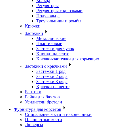
Кольца
Регуляторы
Регуляторы с крючками
Полукольца
Треугольники и ромбы
Крючки
Застежки
Металлические
Пластиковые
Застежки для чулок
Кнопки на ленте
Крючки-застежки для кормящих
Застежки с крючками
Застежки 1 ряд
Застежки 2 ряда
Застежки 3 ряда
Крючки на ленте
Бантики
Бейки для бюстов
Усилители бретели
Фурнитура для корсетов
Спиральные кости и наконечники
Планшетные кости
Люверсы