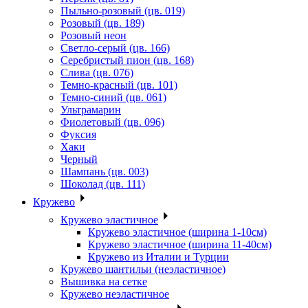
Пыльно-розовый (цв. 019)
Розовый (цв. 189)
Розовый неон
Светло-серый (цв. 166)
Серебристый пион (цв. 168)
Слива (цв. 076)
Темно-красный (цв. 101)
Темно-синий (цв. 061)
Ультрамарин
Фиолетовый (цв. 096)
Фуксия
Хаки
Черный
Шампань (цв. 003)
Шоколад (цв. 111)
Кружево
Кружево эластичное
Кружево эластичное (ширина 1-10см)
Кружево эластичное (ширина 11-40см)
Кружево из Италии и Турции
Кружево шантильи (неэластичное)
Вышивка на сетке
Кружево неэластичное