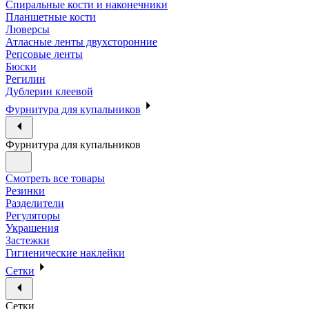
Спиральные кости и наконечники
Планшетные кости
Люверсы
Атласные ленты двухсторонние
Репсовые ленты
Бюски
Регилин
Дублерин клеевой
Фурнитура для купальников
Фурнитура для купальников
Смотреть все товары
Резинки
Разделители
Регуляторы
Украшения
Застежки
Гигиенические наклейки
Сетки
Сетки