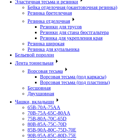
Эластичная тесьма и резинки
Бейка отделочная (окантовочная резинка)
Резинка бретелечная
Резинка отделочная
Резинки для трусов
Резинки для стана бюстгальтера
Резинка для укрепления края
Резинка широкая
Резинка для купальника
Бельевой поролон
Лента тоннельная
Ворсовая тесьма
Ворсовая тесьма (под каркасы)
Ворсовая тесьма (под пластины)
Бесшовная
Двухшовная
Чашки, вкладыши
65B-70A-75АА
70В-75А-65С-80АА
75В-80А-70С-65D
80В-85А-75С-70D
85В-90А-80С-75D-70E
90B-95A-85C-80D-75E