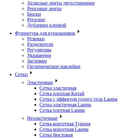
Атласные ленты двухсторонние
Репсовые ленты
Бюски
Регилин
Дублерин клеевой
Фурнитура для купальников
Резинки
Разделители
Регуляторы
Украшения
Застежки
Гигиенические наклейки
Сетки
Эластичные
Сетка эластичная
Сетка плотная Китай
Сетка с эффектом голого тела Lauma
Сетка эластичная Lauma
Сетка плотная Lauma
Неэластичные
Сетка корсетная Турция
Сетка корсетная Lauma
Сетка бюстовая