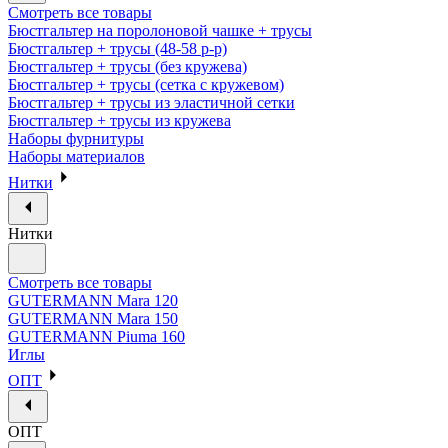
Смотреть все товары
Бюстгальтер на поролоновой чашке + трусы
Бюстгальтер + трусы (48-58 р-р)
Бюстгальтер + трусы (без кружева)
Бюстгальтер + трусы (сетка с кружевом)
Бюстгальтер + трусы из эластичной сетки
Бюстгальтер + трусы из кружева
Наборы фурнитуры
Наборы материалов
Нитки
Нитки
Смотреть все товары
GUTERMANN Mara 120
GUTERMANN Mara 150
GUTERMANN Piuma 160
Иглы
ОПТ
ОПТ