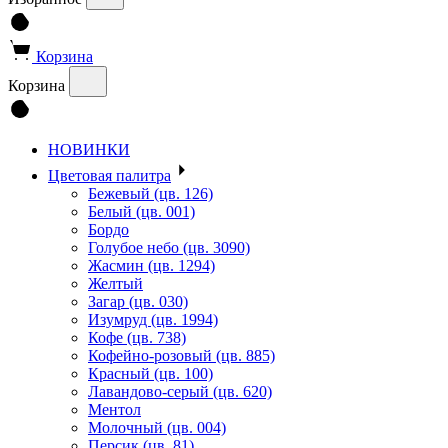
Корзина
Корзина
НОВИНКИ
Цветовая палитра
Бежевый (цв. 126)
Белый (цв. 001)
Бордо
Голубое небо (цв. 3090)
Жасмин (цв. 1294)
Желтый
Загар (цв. 030)
Изумруд (цв. 1994)
Кофе (цв. 738)
Кофейно-розовый (цв. 885)
Красный (цв. 100)
Лавандово-серый (цв. 620)
Ментол
Молочный (цв. 004)
Персик (цв. 81)