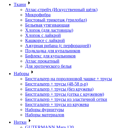
Ткани
Атлас-стрейч (Искусственный шёлк)
Микрофибра
Бюстовый трикотаж (трилобал)
Бельевая утягивающая
Хлопок (для ластовицы)
Хлопок с лайкрой
Кашкорсе с лайкрой
Ажурная рибана (с перфорацией)
Подкладка для купальников
Бифлекс для купальников
Атлас прокатный
Для эротического белья
Наборы
Бюстгальтер на поролоновой чашке + трусы
Бюстгальтер + трусы (48-58 р-р)
Бюстгальтер + трусы (без кружева)
Бюстгальтер + трусы (сетка с кружевом)
Бюстгальтер + трусы из эластичной сетки
Бюстгальтер + трусы из кружева
Наборы фурнитуры
Наборы материалов
Нитки
GUTERMANN Mara 120