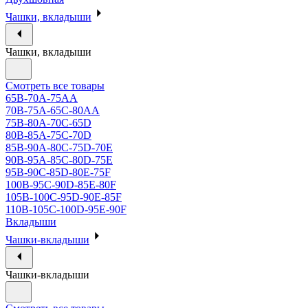
Чашки, вкладыши
Чашки, вкладыши
Смотреть все товары
65B-70A-75АА
70В-75А-65С-80АА
75В-80А-70С-65D
80В-85А-75С-70D
85В-90А-80С-75D-70E
90B-95A-85C-80D-75E
95B-90C-85D-80E-75F
100B-95C-90D-85E-80F
105B-100C-95D-90E-85F
110B-105C-100D-95E-90F
Вкладыши
Чашки-вкладыши
Чашки-вкладыши