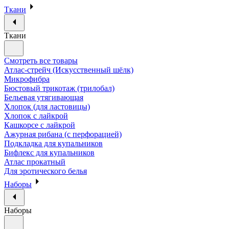
Ткани
Ткани
Смотреть все товары
Атлас-стрейч (Искусственный шёлк)
Микрофибра
Бюстовый трикотаж (трилобал)
Бельевая утягивающая
Хлопок (для ластовицы)
Хлопок с лайкрой
Кашкорсе с лайкрой
Ажурная рибана (с перфорацией)
Подкладка для купальников
Бифлекс для купальников
Атлас прокатный
Для эротического белья
Наборы
Наборы