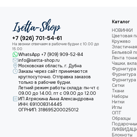
Каталог
НОВИНКИ
Цветовая п
+7 (926) 701-54-61
Кружево
Эластичная
Бельевой п
WhatsApp +7 (909) 909-52-84
Лента тонн
info@isetta-shop.ru
Чашки, вкл
Московская область, г. Дубна
Фурнитура 
Заказы через сайт принимаются
Фурнитура 
круглосуточно. Отправка заказов
Фурнитура 
только в рабочие будни.
Сетки
Летний режим работы склада: пн-чт с
Ткани
09.00 до 14.00, пт с 09.00 до 12.00
Наборы
ИП Атряскина Анна Александровна
Нитки
ИНН: 691008314445
Иглы
ОГРНИП: 318695200025012
ОПТ
Образцы
Подарочны
ЛИКВИДАЦ
Блокноты