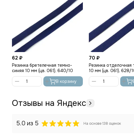
62 ₽
70 ₽
Резинка бретелечная темно-
Резинка отделочная 
синяя 10 мм (цв. 061), 640/10
10 мм (цв. 061), 628/1
В корзину
Отзывы на Яндекс
5.0
из 5
На основе
138
оценок