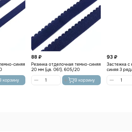
88 ₽
93 ₽
темно-синяя
Резинка отделочная темно-синяя
Застежка с
0
20 мм (цв. 061), 605/20
синяя 3 ряда
В корзину
В корзину