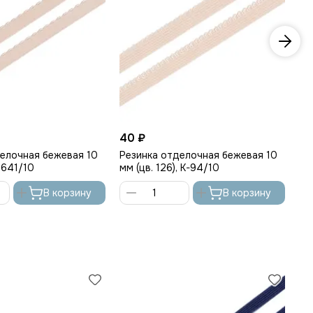
40 ₽
53
делочная бежевая 10
Резинка отделочная бежевая 10
Ре
, 641/10
мм (цв. 126), K-94/10
мм
В корзину
В корзину