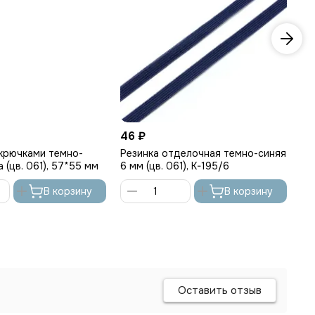
46 ₽
58
 крючками темно-
Резинка отделочная темно-синяя
Ре
 (цв. 061), 57*55 мм
6 мм (цв. 061), K-195/6
10
В корзину
В корзину
Оставить отзыв