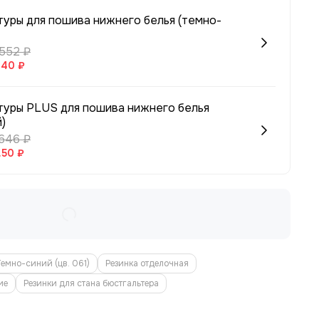
туры для пошива нижнего белья (темно-
 552 ₽
.40 ₽
туры PLUS для пошива нижнего белья
)
 646 ₽
.50 ₽
Темно-синий (цв. 061)
Резинка отделочная
ие
Резинки для стана бюстгальтера