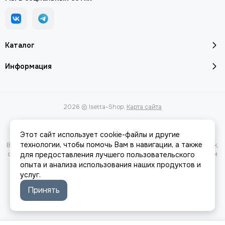
Каталог
Информация
2026 © Isetta-Shop.
Карта сайта
Этот сайт использует cookie-файлы и другие
технологии, чтобы помочь Вам в навигации, а также
Вся представленная на сайте информация, касающаяся характеристик,
стоимости товаров и услуг, носит информационный характер и ни при
для предоставления лучшего пользовательского
каких условиях не является публичной офертой, определяемой
опыта и анализа использования наших продуктов и
положениями Статьи 437(2) Гражданского кодекса РФ.
услуг.
Принять