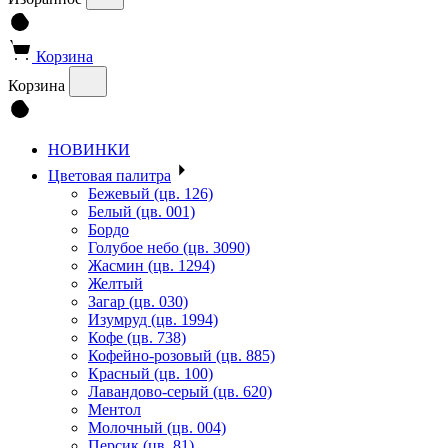
Корзина
Корзина
НОВИНКИ
Цветовая палитра
Бежевый (цв. 126)
Белый (цв. 001)
Бордо
Голубое небо (цв. 3090)
Жасмин (цв. 1294)
Желтый
Загар (цв. 030)
Изумруд (цв. 1994)
Кофе (цв. 738)
Кофейно-розовый (цв. 885)
Красный (цв. 100)
Лавандово-серый (цв. 620)
Ментол
Молочный (цв. 004)
Персик (цв. 81)