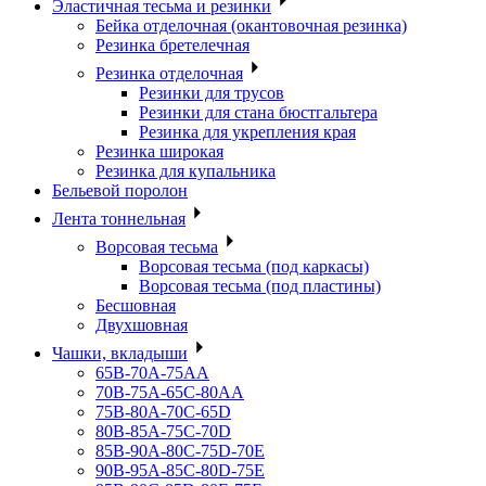
Эластичная тесьма и резинки
Бейка отделочная (окантовочная резинка)
Резинка бретелечная
Резинка отделочная
Резинки для трусов
Резинки для стана бюстгальтера
Резинка для укрепления края
Резинка широкая
Резинка для купальника
Бельевой поролон
Лента тоннельная
Ворсовая тесьма
Ворсовая тесьма (под каркасы)
Ворсовая тесьма (под пластины)
Бесшовная
Двухшовная
Чашки, вкладыши
65B-70A-75АА
70В-75А-65С-80АА
75В-80А-70С-65D
80В-85А-75С-70D
85В-90А-80С-75D-70E
90B-95A-85C-80D-75E