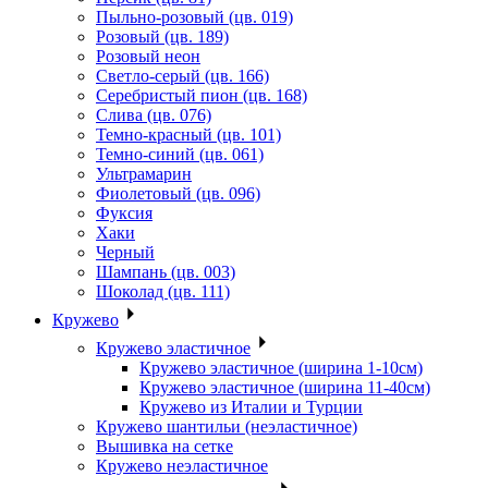
Пыльно-розовый (цв. 019)
Розовый (цв. 189)
Розовый неон
Светло-серый (цв. 166)
Серебристый пион (цв. 168)
Слива (цв. 076)
Темно-красный (цв. 101)
Темно-синий (цв. 061)
Ультрамарин
Фиолетовый (цв. 096)
Фуксия
Хаки
Черный
Шампань (цв. 003)
Шоколад (цв. 111)
Кружево
Кружево эластичное
Кружево эластичное (ширина 1-10см)
Кружево эластичное (ширина 11-40см)
Кружево из Италии и Турции
Кружево шантильи (неэластичное)
Вышивка на сетке
Кружево неэластичное