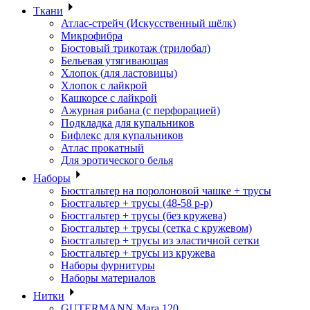
Ткани
Атлас-стрейч (Искусственный шёлк)
Микрофибра
Бюстовый трикотаж (трилобал)
Бельевая утягивающая
Хлопок (для ластовицы)
Хлопок с лайкрой
Кашкорсе с лайкрой
Ажурная рибана (с перфорацией)
Подкладка для купальников
Бифлекс для купальников
Атлас прокатный
Для эротического белья
Наборы
Бюстгальтер на поролоновой чашке + трусы
Бюстгальтер + трусы (48-58 р-р)
Бюстгальтер + трусы (без кружева)
Бюстгальтер + трусы (сетка с кружевом)
Бюстгальтер + трусы из эластичной сетки
Бюстгальтер + трусы из кружева
Наборы фурнитуры
Наборы материалов
Нитки
GUTERMANN Mara 120