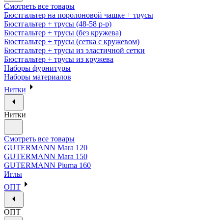
Смотреть все товары
Бюстгальтер на поролоновой чашке + трусы
Бюстгальтер + трусы (48-58 р-р)
Бюстгальтер + трусы (без кружева)
Бюстгальтер + трусы (сетка с кружевом)
Бюстгальтер + трусы из эластичной сетки
Бюстгальтер + трусы из кружева
Наборы фурнитуры
Наборы материалов
Нитки
Нитки
Смотреть все товары
GUTERMANN Mara 120
GUTERMANN Mara 150
GUTERMANN Piuma 160
Иглы
ОПТ
ОПТ