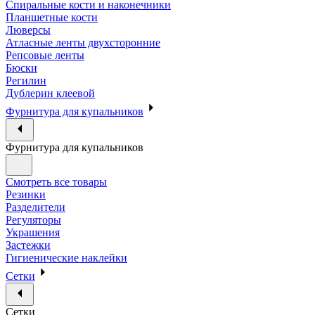
Спиральные кости и наконечники
Планшетные кости
Люверсы
Атласные ленты двухсторонние
Репсовые ленты
Бюски
Регилин
Дублерин клеевой
Фурнитура для купальников
Фурнитура для купальников
Смотреть все товары
Резинки
Разделители
Регуляторы
Украшения
Застежки
Гигиенические наклейки
Сетки
Сетки