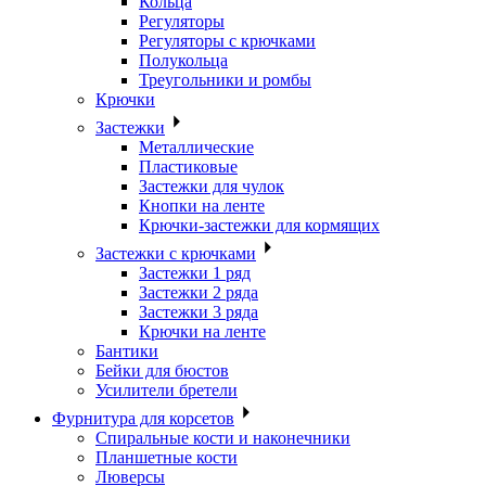
Кольца
Регуляторы
Регуляторы с крючками
Полукольца
Треугольники и ромбы
Крючки
Застежки
Металлические
Пластиковые
Застежки для чулок
Кнопки на ленте
Крючки-застежки для кормящих
Застежки с крючками
Застежки 1 ряд
Застежки 2 ряда
Застежки 3 ряда
Крючки на ленте
Бантики
Бейки для бюстов
Усилители бретели
Фурнитура для корсетов
Спиральные кости и наконечники
Планшетные кости
Люверсы