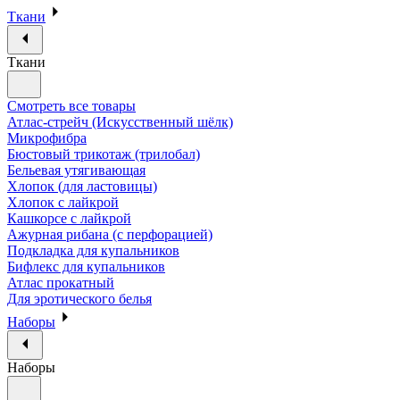
Ткани
Ткани
Смотреть все товары
Атлас-стрейч (Искусственный шёлк)
Микрофибра
Бюстовый трикотаж (трилобал)
Бельевая утягивающая
Хлопок (для ластовицы)
Хлопок с лайкрой
Кашкорсе с лайкрой
Ажурная рибана (с перфорацией)
Подкладка для купальников
Бифлекс для купальников
Атлас прокатный
Для эротического белья
Наборы
Наборы