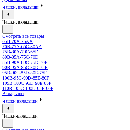
Чашки, вкладыши
Чашки, вкладыши
Смотреть все товары
65B-70A-75АА
70В-75А-65С-80АА
75В-80А-70С-65D
80В-85А-75С-70D
85В-90А-80С-75D-70E
90B-95A-85C-80D-75E
95B-90C-85D-80E-75F
100B-95C-90D-85E-80F
105B-100C-95D-90E-85F
110B-105C-100D-95E-90F
Вкладыши
Чашки-вкладыши
Чашки-вкладыши