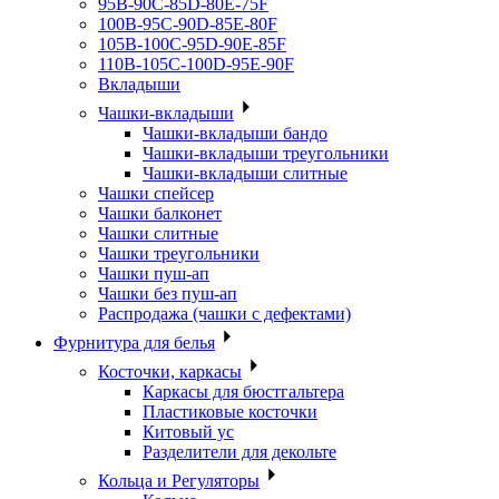
95B-90C-85D-80E-75F
100B-95C-90D-85E-80F
105B-100C-95D-90E-85F
110B-105C-100D-95E-90F
Вкладыши
Чашки-вкладыши
Чашки-вкладыши бандо
Чашки-вкладыши треугольники
Чашки-вкладыши слитные
Чашки спейсер
Чашки балконет
Чашки слитные
Чашки треугольники
Чашки пуш-ап
Чашки без пуш-ап
Распродажа (чашки с дефектами)
Фурнитура для белья
Косточки, каркасы
Каркасы для бюстгальтера
Пластиковые косточки
Китовый ус
Разделители для декольте
Кольца и Регуляторы