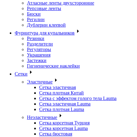
Атласные ленты двухсторонние
Репсовые ленты
Бюски
Регилин
Дублерин клеевой
Фурнитура для купальников
Резинки
Разделители
Регуляторы
Украшения
Застежки
Гигиенические наклейки
Сетки
Эластичные
Сетка эластичная
Сетка плотная Китай
Сетка с эффектом голого тела Lauma
Сетка эластичная Lauma
Сетка плотная Lauma
Неэластичные
Сетка корсетная Турция
Сетка корсетная Lauma
Сетка бюстовая