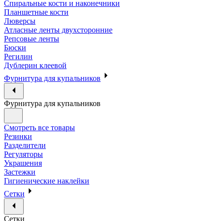
Спиральные кости и наконечники
Планшетные кости
Люверсы
Атласные ленты двухсторонние
Репсовые ленты
Бюски
Регилин
Дублерин клеевой
Фурнитура для купальников
Фурнитура для купальников
Смотреть все товары
Резинки
Разделители
Регуляторы
Украшения
Застежки
Гигиенические наклейки
Сетки
Сетки