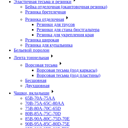
Эластичная тесьма и резинки
Бейка отделочная (окантовочная резинка)
Резинка бретелечная
Резинка отделочная
Резинки для трусов
Резинки для стана бюстгальтера
Резинка для укрепления края
Резинка широкая
Резинка для купальника
Бельевой поролон
Лента тоннельная
Ворсовая тесьма
Ворсовая тесьма (под каркасы)
Ворсовая тесьма (под пластины)
Бесшовная
Двухшовная
Чашки, вкладыши
65B-70A-75АА
70В-75А-65С-80АА
75В-80А-70С-65D
80В-85А-75С-70D
85В-90А-80С-75D-70E
90B-95A-85C-80D-75E