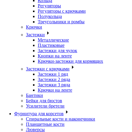
Кольца
Регуляторы
Регуляторы с крючками
Полукольца
Треугольники и ромбы
Крючки
Застежки
Металлические
Пластиковые
Застежки для чулок
Кнопки на ленте
Крючки-застежки для кормящих
Застежки с крючками
Застежки 1 ряд
Застежки 2 ряда
Застежки 3 ряда
Крючки на ленте
Бантики
Бейки для бюстов
Усилители бретели
Фурнитура для корсетов
Спиральные кости и наконечники
Планшетные кости
Люверсы