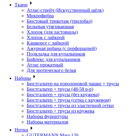
Ткани
Атлас-стрейч (Искусственный шёлк)
Микрофибра
Бюстовый трикотаж (трилобал)
Бельевая утягивающая
Хлопок (для ластовицы)
Хлопок с лайкрой
Кашкорсе с лайкрой
Ажурная рибана (с перфорацией)
Подкладка для купальников
Бифлекс для купальников
Атлас прокатный
Для эротического белья
Наборы
Бюстгальтер на поролоновой чашке + трусы
Бюстгальтер + трусы (48-58 р-р)
Бюстгальтер + трусы (без кружева)
Бюстгальтер + трусы (сетка с кружевом)
Бюстгальтер + трусы из эластичной сетки
Бюстгальтер + трусы из кружева
Наборы фурнитуры
Наборы материалов
Нитки
GUTERMANN Mara 120