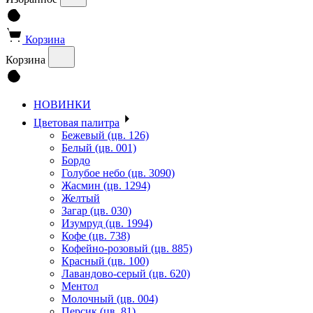
Корзина
Корзина
НОВИНКИ
Цветовая палитра
Бежевый (цв. 126)
Белый (цв. 001)
Бордо
Голубое небо (цв. 3090)
Жасмин (цв. 1294)
Желтый
Загар (цв. 030)
Изумруд (цв. 1994)
Кофе (цв. 738)
Кофейно-розовый (цв. 885)
Красный (цв. 100)
Лавандово-серый (цв. 620)
Ментол
Молочный (цв. 004)
Персик (цв. 81)