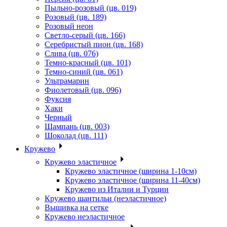
Пыльно-розовый (цв. 019)
Розовый (цв. 189)
Розовый неон
Светло-серый (цв. 166)
Серебристый пион (цв. 168)
Слива (цв. 076)
Темно-красный (цв. 101)
Темно-синий (цв. 061)
Ультрамарин
Фиолетовый (цв. 096)
Фуксия
Хаки
Черный
Шампань (цв. 003)
Шоколад (цв. 111)
Кружево
Кружево эластичное
Кружево эластичное (ширина 1-10см)
Кружево эластичное (ширина 11-40см)
Кружево из Италии и Турции
Кружево шантильи (неэластичное)
Вышивка на сетке
Кружево неэластичное