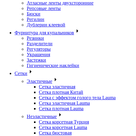
Атласные ленты двухсторонние
Репсовые ленты
Бюски
Регилин
Дублерин клеевой
Фурнитура для купальников
Резинки
Разделители
Регуляторы
Украшения
Застежки
Гигиенические наклейки
Сетки
Эластичные
Сетка эластичная
Сетка плотная Китай
Сетка с эффектом голого тела Lauma
Сетка эластичная Lauma
Сетка плотная Lauma
Неэластичные
Сетка корсетная Турция
Сетка корсетная Lauma
Сетка бюстовая