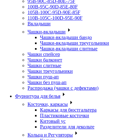
95B-90C-85D-80E-75F
100B-95C-90D-85E-80F
105B-100C-95D-90E-85F
110B-105C-100D-95E-90F
Вкладыши
Чашки-вкладыши
Чашки-вкладыши бандо
Чашки-вкладыши треугольники
Чашки-вкладыши слитные
Чашки спейсер
Чашки балконет
Чашки слитные
Чашки треугольники
Чашки пуш-ап
Чашки без пуш-ап
Распродажа (чашки с дефектами)
Фурнитура для белья
Косточки, каркасы
Каркасы для бюстгальтера
Пластиковые косточки
Китовый ус
Разделители для декольте
Кольца и Регуляторы