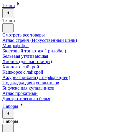
Ткани
Ткани
Смотреть все товары
Атлас-стрейч (Искусственный шёлк)
Микрофибра
Бюстовый трикотаж (трилобал)
Бельевая утягивающая
Хлопок (для ластовицы)
Хлопок с лайкрой
Кашкорсе с лайкрой
Ажурная рибана (с перфорацией)
Подкладка для купальников
Бифлекс для купальников
Атлас прокатный
Для эротического белья
Наборы
Наборы