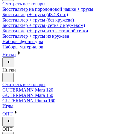
Смотреть все товары
Бюстгальтер на поролоновой чашке + трусы
Бюстгальтер + трусы (48-58 р-р)
Бюстгальтер + трусы (без кружева)
Бюстгальтер + трусы (сетка с кружевом)
Бюстгальтер + трусы из эластичной сетки
Бюстгальтер + трусы из кружева
Наборы фурнитуры
Наборы материалов
Нитки
Нитки
Смотреть все товары
GUTERMANN Mara 120
GUTERMANN Mara 150
GUTERMANN Piuma 160
Иглы
ОПТ
ОПТ