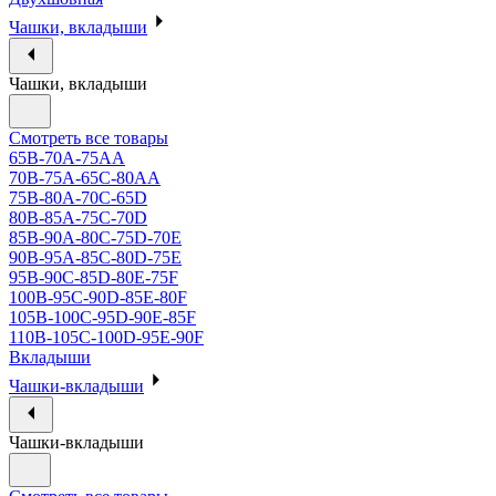
Чашки, вкладыши
Чашки, вкладыши
Смотреть все товары
65B-70A-75АА
70В-75А-65С-80АА
75В-80А-70С-65D
80В-85А-75С-70D
85В-90А-80С-75D-70E
90B-95A-85C-80D-75E
95B-90C-85D-80E-75F
100B-95C-90D-85E-80F
105B-100C-95D-90E-85F
110B-105C-100D-95E-90F
Вкладыши
Чашки-вкладыши
Чашки-вкладыши