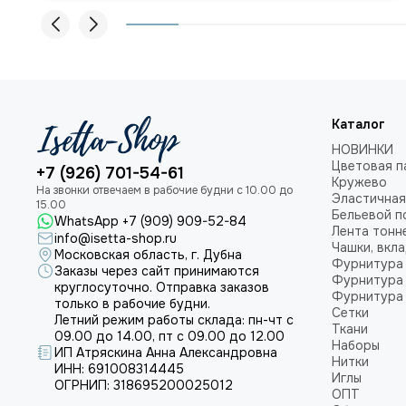
Каталог
НОВИНКИ
Цветовая п
+7 (926) 701-54-61
Кружево
Эластичная
Бельевой п
WhatsApp +7 (909) 909-52-84
Лента тонн
info@isetta-shop.ru
Чашки, вкл
Московская область, г. Дубна
Фурнитура 
Заказы через сайт принимаются
Фурнитура 
круглосуточно. Отправка заказов
Фурнитура 
только в рабочие будни.
Сетки
Летний режим работы склада: пн-чт с
Ткани
09.00 до 14.00, пт с 09.00 до 12.00
Наборы
ИП Атряскина Анна Александровна
Нитки
ИНН: 691008314445
Иглы
ОГРНИП: 318695200025012
ОПТ