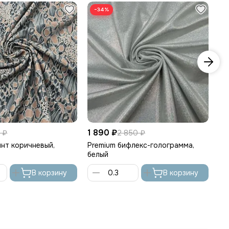
−34%
1 890 ₽
1 
 ₽
2 850 ₽
нт коричневый,
Premium бифлекс-голограмма,
Pr
белый
кр
В корзину
В корзину