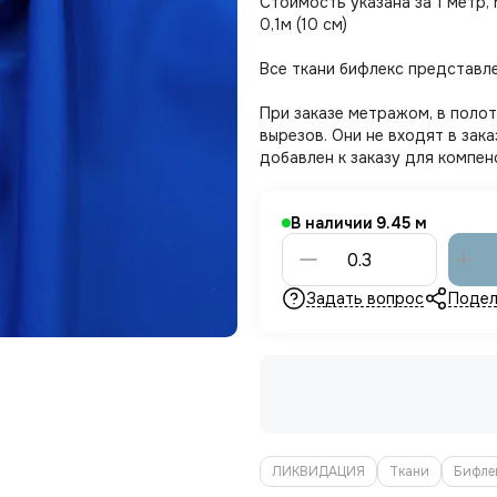
Стоимость указана за 1 метр,
0,1м (10 см)
Все ткани бифлекс представле
При заказе метражом, в поло
вырезов. Они не входят в за
добавлен к заказу для компен
В наличии
9.45
Задать вопрос
Подел
ЛИКВИДАЦИЯ
Ткани
Бифле