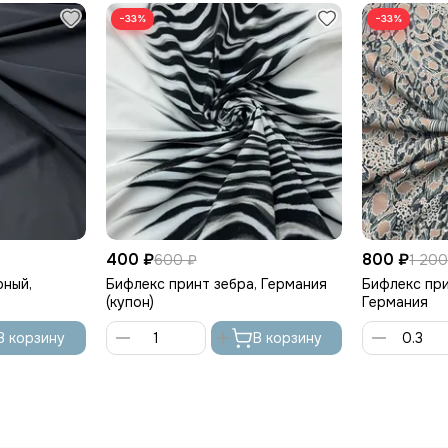
−33%
−33%
400 ₽
800 ₽
600 ₽
1 200
рный,
Бифлекс принт зебра, Германия
Бифлекс при
(купон)
Германия
В корзину
В корзину