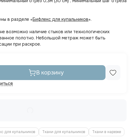
 минимальный отрез 0,3м (30 см) , минимальный шаг отреза
ны в разделе «
Бифлекс для купальников
».
тне возможно наличие стыков или технологических
казанное полотно. Небольшой метраж может быть
сации при раскрое.
В корзину
иться
кс для купальников
Ткани для купальников
Ткани в нарезке