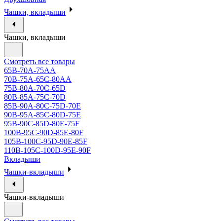
Чашки, вкладыши
Чашки, вкладыши
Смотреть все товары
65B-70A-75АА
70В-75А-65С-80АА
75В-80А-70С-65D
80В-85А-75С-70D
85В-90А-80С-75D-70E
90B-95A-85C-80D-75E
95B-90C-85D-80E-75F
100B-95C-90D-85E-80F
105B-100C-95D-90E-85F
110B-105C-100D-95E-90F
Вкладыши
Чашки-вкладыши
Чашки-вкладыши