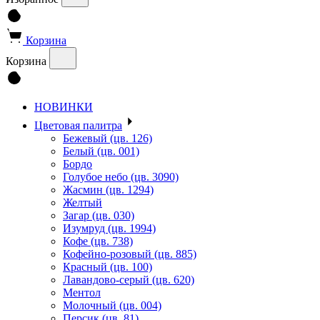
Корзина
Корзина
НОВИНКИ
Цветовая палитра
Бежевый (цв. 126)
Белый (цв. 001)
Бордо
Голубое небо (цв. 3090)
Жасмин (цв. 1294)
Желтый
Загар (цв. 030)
Изумруд (цв. 1994)
Кофе (цв. 738)
Кофейно-розовый (цв. 885)
Красный (цв. 100)
Лавандово-серый (цв. 620)
Ментол
Молочный (цв. 004)
Персик (цв. 81)