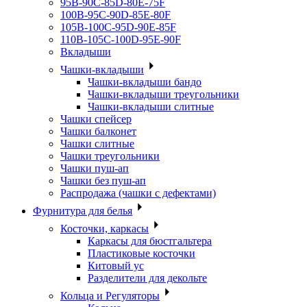
95B-90C-85D-80E-75F
100B-95C-90D-85E-80F
105B-100C-95D-90E-85F
110B-105C-100D-95E-90F
Вкладыши
Чашки-вкладыши
Чашки-вкладыши бандо
Чашки-вкладыши треугольники
Чашки-вкладыши слитные
Чашки спейсер
Чашки балконет
Чашки слитные
Чашки треугольники
Чашки пуш-ап
Чашки без пуш-ап
Распродажа (чашки с дефектами)
Фурнитура для белья
Косточки, каркасы
Каркасы для бюстгальтера
Пластиковые косточки
Китовый ус
Разделители для декольте
Кольца и Регуляторы