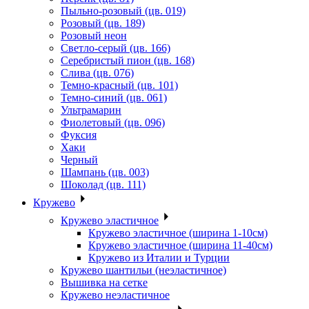
Пыльно-розовый (цв. 019)
Розовый (цв. 189)
Розовый неон
Светло-серый (цв. 166)
Серебристый пион (цв. 168)
Слива (цв. 076)
Темно-красный (цв. 101)
Темно-синий (цв. 061)
Ультрамарин
Фиолетовый (цв. 096)
Фуксия
Хаки
Черный
Шампань (цв. 003)
Шоколад (цв. 111)
Кружево
Кружево эластичное
Кружево эластичное (ширина 1-10см)
Кружево эластичное (ширина 11-40см)
Кружево из Италии и Турции
Кружево шантильи (неэластичное)
Вышивка на сетке
Кружево неэластичное