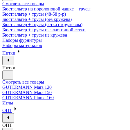
Смотреть все товары
Бюстгальтер на поролоновой чашке + трусы
Бюстгальтер + трусы (48-58 р-р)
Бюстгальтер + трусы (без кружева)
Бюстгальтер + трусы (сетка с кружевом)
Бюстгальтер + трусы из эластичной сетки
Бюстгальтер + трусы из кружева
Наборы фурнитуры
Наборы материалов
Нитки
Нитки
Смотреть все товары
GUTERMANN Mara 120
GUTERMANN Mara 150
GUTERMANN Piuma 160
Иглы
ОПТ
ОПТ