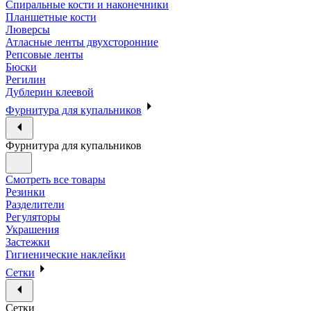
Спиральные кости и наконечники
Планшетные кости
Люверсы
Атласные ленты двухсторонние
Репсовые ленты
Бюски
Регилин
Дублерин клеевой
Фурнитура для купальников
Фурнитура для купальников
Смотреть все товары
Резинки
Разделители
Регуляторы
Украшения
Застежки
Гигиенические наклейки
Сетки
Сетки