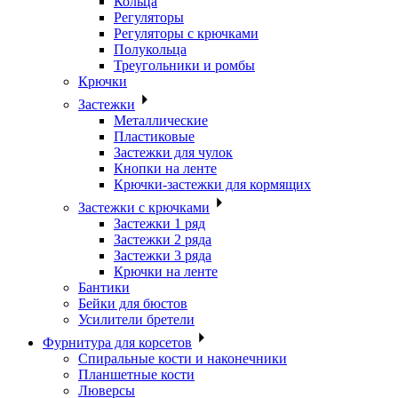
Кольца
Регуляторы
Регуляторы с крючками
Полукольца
Треугольники и ромбы
Крючки
Застежки
Металлические
Пластиковые
Застежки для чулок
Кнопки на ленте
Крючки-застежки для кормящих
Застежки с крючками
Застежки 1 ряд
Застежки 2 ряда
Застежки 3 ряда
Крючки на ленте
Бантики
Бейки для бюстов
Усилители бретели
Фурнитура для корсетов
Спиральные кости и наконечники
Планшетные кости
Люверсы