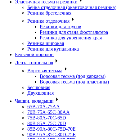
Эластичная тесьма и резинки
Бейка отделочная (окантовочная резинка)
Резинка бретелечная
Резинка отделочная
Резинки для трусов
Резинки для стана бюстгальтера
Резинка для укрепления края
Резинка широкая
Резинка для купальника
Бельевой поролон
Лента тоннельная
Ворсовая тесьма
Ворсовая тесьма (под каркасы)
Ворсовая тесьма (под пластины)
Бесшовная
Двухшовная
Чашки, вкладыши
65B-70A-75АА
70В-75А-65С-80АА
75В-80А-70С-65D
80В-85А-75С-70D
85В-90А-80С-75D-70E
90B-95A-85C-80D-75E