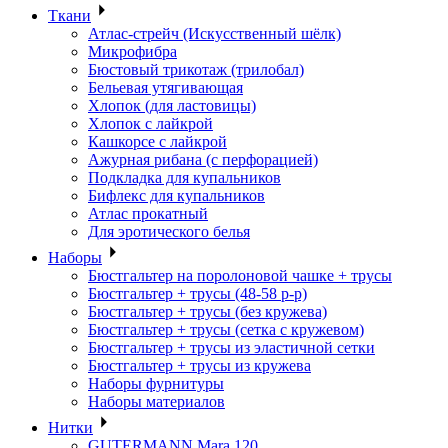
Ткани
Атлас-стрейч (Искусственный шёлк)
Микрофибра
Бюстовый трикотаж (трилобал)
Бельевая утягивающая
Хлопок (для ластовицы)
Хлопок с лайкрой
Кашкорсе с лайкрой
Ажурная рибана (с перфорацией)
Подкладка для купальников
Бифлекс для купальников
Атлас прокатный
Для эротического белья
Наборы
Бюстгальтер на поролоновой чашке + трусы
Бюстгальтер + трусы (48-58 р-р)
Бюстгальтер + трусы (без кружева)
Бюстгальтер + трусы (сетка с кружевом)
Бюстгальтер + трусы из эластичной сетки
Бюстгальтер + трусы из кружева
Наборы фурнитуры
Наборы материалов
Нитки
GUTERMANN Mara 120