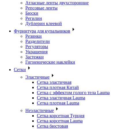
Атласные ленты двухсторонние
Репсовые ленты
Бюски
Регилин
Дублерин клеевой
Фурнитура для купальников
Резинки
Разделители
Регуляторы
Украшения
Застежки
Гигиенические наклейки
Сетки
Эластичные
Сетка эластичная
Сетка плотная Китай
Сетка с эффектом голого тела Lauma
Сетка эластичная Lauma
Сетка плотная Lauma
Неэластичные
Сетка корсетная Турция
Сетка корсетная Lauma
Сетка бюстовая