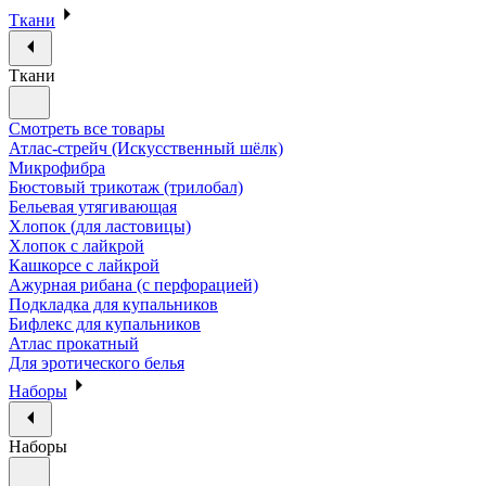
Ткани
Ткани
Смотреть все товары
Атлас-стрейч (Искусственный шёлк)
Микрофибра
Бюстовый трикотаж (трилобал)
Бельевая утягивающая
Хлопок (для ластовицы)
Хлопок с лайкрой
Кашкорсе с лайкрой
Ажурная рибана (с перфорацией)
Подкладка для купальников
Бифлекс для купальников
Атлас прокатный
Для эротического белья
Наборы
Наборы