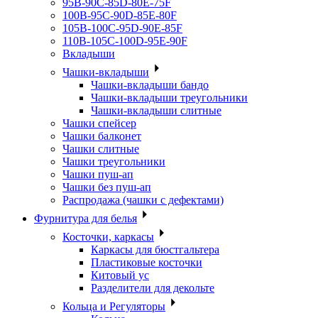
95B-90C-85D-80E-75F
100B-95C-90D-85E-80F
105B-100C-95D-90E-85F
110B-105C-100D-95E-90F
Вкладыши
Чашки-вкладыши
Чашки-вкладыши бандо
Чашки-вкладыши треугольники
Чашки-вкладыши слитные
Чашки спейсер
Чашки балконет
Чашки слитные
Чашки треугольники
Чашки пуш-ап
Чашки без пуш-ап
Распродажа (чашки с дефектами)
Фурнитура для белья
Косточки, каркасы
Каркасы для бюстгальтера
Пластиковые косточки
Китовый ус
Разделители для декольте
Кольца и Регуляторы