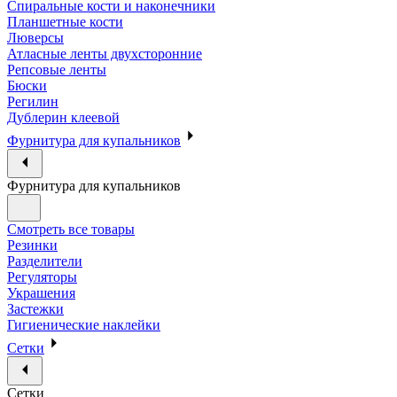
Спиральные кости и наконечники
Планшетные кости
Люверсы
Атласные ленты двухсторонние
Репсовые ленты
Бюски
Регилин
Дублерин клеевой
Фурнитура для купальников
Фурнитура для купальников
Смотреть все товары
Резинки
Разделители
Регуляторы
Украшения
Застежки
Гигиенические наклейки
Сетки
Сетки