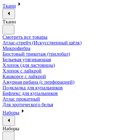
Ткани
Ткани
Смотреть все товары
Атлас-стрейч (Искусственный шёлк)
Микрофибра
Бюстовый трикотаж (трилобал)
Бельевая утягивающая
Хлопок (для ластовицы)
Хлопок с лайкрой
Кашкорсе с лайкрой
Ажурная рибана (с перфорацией)
Подкладка для купальников
Бифлекс для купальников
Атлас прокатный
Для эротического белья
Наборы
Наборы