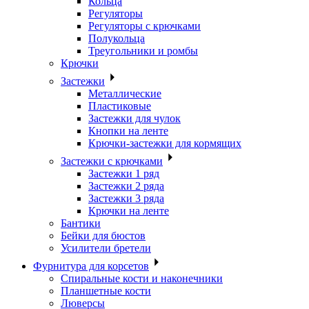
Кольца
Регуляторы
Регуляторы с крючками
Полукольца
Треугольники и ромбы
Крючки
Застежки
Металлические
Пластиковые
Застежки для чулок
Кнопки на ленте
Крючки-застежки для кормящих
Застежки с крючками
Застежки 1 ряд
Застежки 2 ряда
Застежки 3 ряда
Крючки на ленте
Бантики
Бейки для бюстов
Усилители бретели
Фурнитура для корсетов
Спиральные кости и наконечники
Планшетные кости
Люверсы