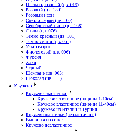
Пыльно-розовый (цв. 019)
Розовый (цв. 189)
Розовый неон
Светло-серый (цв. 166)
Серебристый пион (цв. 168)
Слива (цв. 076)
Темно-красный (цв. 101)
Темно-синий (цв. 061)
Ультрамарин
Фиолетовый (цв. 096)
Фуксия
Хаки
Черный
Шампань (цв. 003)
Шоколад (цв. 111)
Кружево
Кружево эластичное
Кружево эластичное (ширина 1-10см)
Кружево эластичное (ширина 11-40см)
Кружево из Италии и Турции
Кружево шантильи (неэластичное)
Вышивка на сетке
Кружево неэластичное