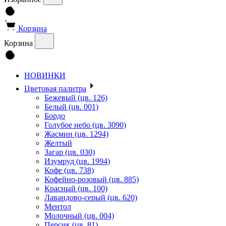
Корзина
Корзина
НОВИНКИ
Цветовая палитра
Бежевый (цв. 126)
Белый (цв. 001)
Бордо
Голубое небо (цв. 3090)
Жасмин (цв. 1294)
Желтый
Загар (цв. 030)
Изумруд (цв. 1994)
Кофе (цв. 738)
Кофейно-розовый (цв. 885)
Красный (цв. 100)
Лавандово-серый (цв. 620)
Ментол
Молочный (цв. 004)
Персик (цв. 81)