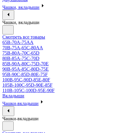
Чашки, вкладыши
Чашки, вкладыши
Смотреть все товары
65B-70A-75АА
70В-75А-65С-80АА
75В-80А-70С-65D
80В-85А-75С-70D
85В-90А-80С-75D-70E
90B-95A-85C-80D-75E
95B-90C-85D-80E-75F
100B-95C-90D-85E-80F
105B-100C-95D-90E-85F
110B-105C-100D-95E-90F
Вкладыши
Чашки-вкладыши
Чашки-вкладыши