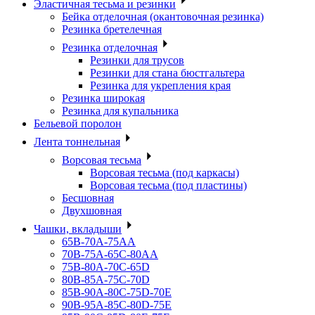
Эластичная тесьма и резинки
Бейка отделочная (окантовочная резинка)
Резинка бретелечная
Резинка отделочная
Резинки для трусов
Резинки для стана бюстгальтера
Резинка для укрепления края
Резинка широкая
Резинка для купальника
Бельевой поролон
Лента тоннельная
Ворсовая тесьма
Ворсовая тесьма (под каркасы)
Ворсовая тесьма (под пластины)
Бесшовная
Двухшовная
Чашки, вкладыши
65B-70A-75АА
70В-75А-65С-80АА
75В-80А-70С-65D
80В-85А-75С-70D
85В-90А-80С-75D-70E
90B-95A-85C-80D-75E