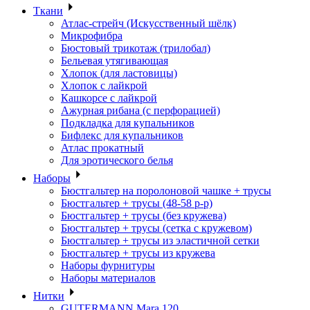
Ткани
Атлас-стрейч (Искусственный шёлк)
Микрофибра
Бюстовый трикотаж (трилобал)
Бельевая утягивающая
Хлопок (для ластовицы)
Хлопок с лайкрой
Кашкорсе с лайкрой
Ажурная рибана (с перфорацией)
Подкладка для купальников
Бифлекс для купальников
Атлас прокатный
Для эротического белья
Наборы
Бюстгальтер на поролоновой чашке + трусы
Бюстгальтер + трусы (48-58 р-р)
Бюстгальтер + трусы (без кружева)
Бюстгальтер + трусы (сетка с кружевом)
Бюстгальтер + трусы из эластичной сетки
Бюстгальтер + трусы из кружева
Наборы фурнитуры
Наборы материалов
Нитки
GUTERMANN Mara 120