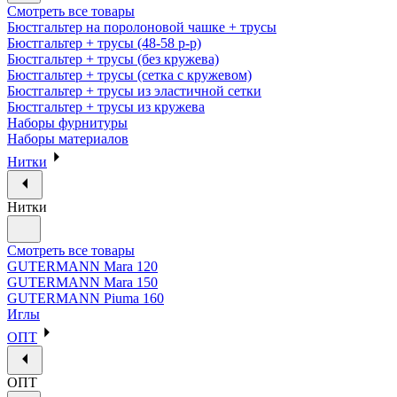
Смотреть все товары
Бюстгальтер на поролоновой чашке + трусы
Бюстгальтер + трусы (48-58 р-р)
Бюстгальтер + трусы (без кружева)
Бюстгальтер + трусы (сетка с кружевом)
Бюстгальтер + трусы из эластичной сетки
Бюстгальтер + трусы из кружева
Наборы фурнитуры
Наборы материалов
Нитки
Нитки
Смотреть все товары
GUTERMANN Mara 120
GUTERMANN Mara 150
GUTERMANN Piuma 160
Иглы
ОПТ
ОПТ