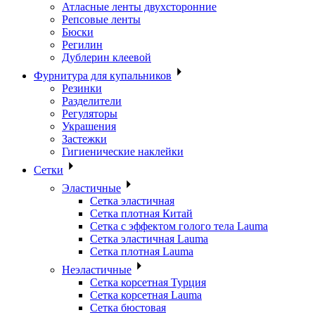
Атласные ленты двухсторонние
Репсовые ленты
Бюски
Регилин
Дублерин клеевой
Фурнитура для купальников
Резинки
Разделители
Регуляторы
Украшения
Застежки
Гигиенические наклейки
Сетки
Эластичные
Сетка эластичная
Сетка плотная Китай
Сетка с эффектом голого тела Lauma
Сетка эластичная Lauma
Сетка плотная Lauma
Неэластичные
Сетка корсетная Турция
Сетка корсетная Lauma
Сетка бюстовая